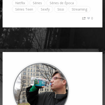
Netflix
Séries
Séries de Época
Séries Teen
Sexify
Sissi
Streaming
0