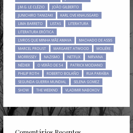
J.M.G. LE CLÉZIO
JOÃO GILBERTO
JUNICHIRO TANIZAKI
KARL OVE KNAUSGARD
LIMA BARRETO
LISTAS
LITERATURA
LITERATURA ERÓTICA
LIVROS QUE MINHA MÃE AMAVA
MACHADO DE ASSIS
MARCEL PROUST
MARGARET ATWOOD
MOLIÈRE
MORRISSEY
NAZISMO
NETFLIX
NIRVANA
NÉDIER
O VERÃO DE 54
PATRICK MODIANO
PHILIP ROTH
ROBERTO BOLAÑO
RUA PARAÍBA
SEGUNDA GUERRA MUNDIAL
SELENA GOMEZ
SHOW
THE WEEKND
VLADIMIR NABOKOV
Comentários Recentes