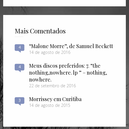
Mais Comentados
“Malone Morre”, de Samuel Beckett
4
14 de agosto de 2016
Meus discos preferidos: 7. “the
4
nothing​,​nowhere. lp ” – nothing​,​
nowhere.
22 de setembro de 2016
Morrissey em Curitiba
3
14 de agosto de 2015