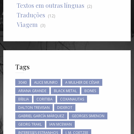
Textos em outras línguas
(2)
Traduções
(12)
Viagem
(3)
Tags
3040
ALICE MUNRO
A MULHER DE CÉSAR
ARIANA GRANDE
BLACK METAL
BONES
BÍBLIA
CORITIBA
COXANAUTAS
DALTON TREVISAN
DIDEROT
GABRIEL GARCÍA MÁRQUEZ
GEORGES SIMENON
GEORG TRAKL
IAN MCEWAN
INTERESSES ESTRANHOS
J. M. COETZEE