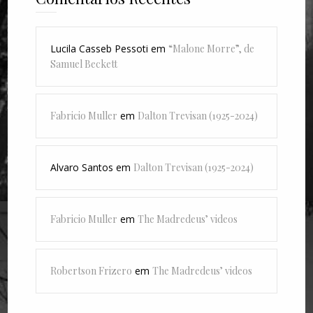
Lucila Casseb Pessoti
em
“Malone Morre”, de
Samuel Beckett
Fabricio Muller
em
Dalton Trevisan (1925-2024)
Alvaro Santos
em
Dalton Trevisan (1925-2024)
Fabricio Muller
em
The Madredeus’ videos
Robertson Frizero
em
The Madredeus’ videos