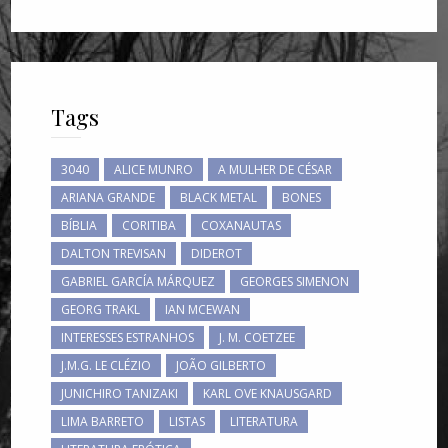
Tags
3040
ALICE MUNRO
A MULHER DE CÉSAR
ARIANA GRANDE
BLACK METAL
BONES
BÍBLIA
CORITIBA
COXANAUTAS
DALTON TREVISAN
DIDEROT
GABRIEL GARCÍA MÁRQUEZ
GEORGES SIMENON
GEORG TRAKL
IAN MCEWAN
INTERESSES ESTRANHOS
J. M. COETZEE
J.M.G. LE CLÉZIO
JOÃO GILBERTO
JUNICHIRO TANIZAKI
KARL OVE KNAUSGARD
LIMA BARRETO
LISTAS
LITERATURA