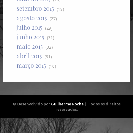
setembro 2015
(19)
agosto 2015
(27)
julho 2015
(29)
junho 2015
(31)
maio 2015
(32)
abril 2015
(31)
março 2015
(16)
© Desenvolvido por
Guilherme Rocha
| Todos os direitos
reservados.