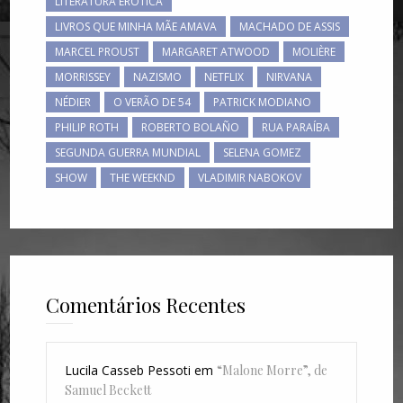
LITERATURA ERÓTICA
LIVROS QUE MINHA MÃE AMAVA
MACHADO DE ASSIS
MARCEL PROUST
MARGARET ATWOOD
MOLIÈRE
MORRISSEY
NAZISMO
NETFLIX
NIRVANA
NÉDIER
O VERÃO DE 54
PATRICK MODIANO
PHILIP ROTH
ROBERTO BOLAÑO
RUA PARAÍBA
SEGUNDA GUERRA MUNDIAL
SELENA GOMEZ
SHOW
THE WEEKND
VLADIMIR NABOKOV
Comentários Recentes
Lucila Casseb Pessoti
em
“Malone Morre”, de
Samuel Beckett