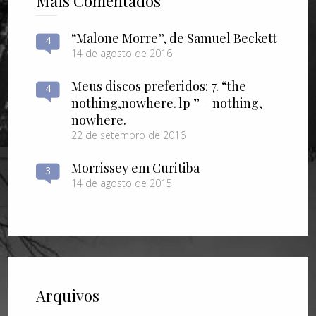
Mais Comentados
“Malone Morre”, de Samuel Beckett
4
14 de agosto de 2016
Meus discos preferidos: 7. “the
4
nothing​,​nowhere. lp ” – nothing​,​
nowhere.
22 de setembro de 2016
Morrissey em Curitiba
3
14 de agosto de 2015
Arquivos