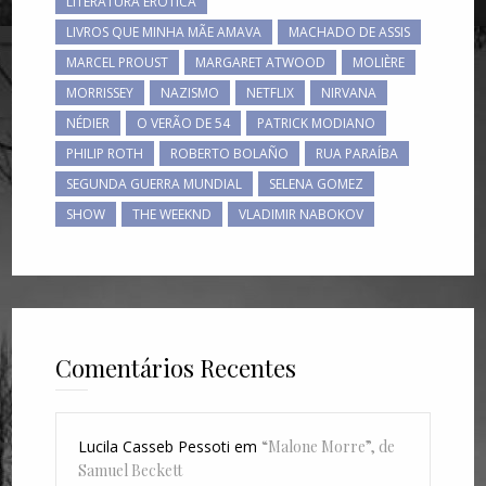
LITERATURA ERÓTICA
LIVROS QUE MINHA MÃE AMAVA
MACHADO DE ASSIS
MARCEL PROUST
MARGARET ATWOOD
MOLIÈRE
MORRISSEY
NAZISMO
NETFLIX
NIRVANA
NÉDIER
O VERÃO DE 54
PATRICK MODIANO
PHILIP ROTH
ROBERTO BOLAÑO
RUA PARAÍBA
SEGUNDA GUERRA MUNDIAL
SELENA GOMEZ
SHOW
THE WEEKND
VLADIMIR NABOKOV
Comentários Recentes
Lucila Casseb Pessoti
em
“Malone Morre”, de
Samuel Beckett