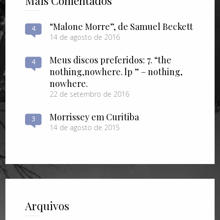
Mais Comentados
“Malone Morre”, de Samuel Beckett
4
14 de agosto de 2016
Meus discos preferidos: 7. “the
4
nothing​,​nowhere. lp ” – nothing​,​
nowhere.
22 de setembro de 2016
Morrissey em Curitiba
3
14 de agosto de 2015
Arquivos