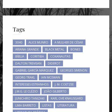
Tags
3040
ALICE MUNRO
A MULHER DE CÉSAR
ARIANA GRANDE
BLACK METAL
BONES
BÍBLIA
CORITIBA
COXANAUTAS
DALTON TREVISAN
DIDEROT
GABRIEL GARCÍA MÁRQUEZ
GEORGES SIMENON
GEORG TRAKL
IAN MCEWAN
INTERESSES ESTRANHOS
J. M. COETZEE
J.M.G. LE CLÉZIO
JOÃO GILBERTO
JUNICHIRO TANIZAKI
KARL OVE KNAUSGARD
LIMA BARRETO
LISTAS
LITERATURA