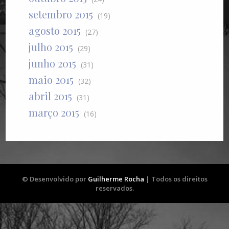
setembro 2015
(19)
agosto 2015
(27)
julho 2015
(29)
junho 2015
(31)
maio 2015
(32)
abril 2015
(31)
março 2015
(16)
© Desenvolvido por
Guilherme Rocha
| Todos os direitos
reservados.