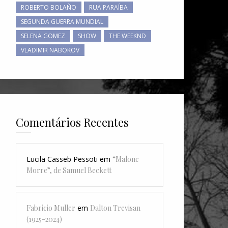
ROBERTO BOLAÑO
RUA PARAÍBA
SEGUNDA GUERRA MUNDIAL
SELENA GOMEZ
SHOW
THE WEEKND
VLADIMIR NABOKOV
Comentários Recentes
Lucila Casseb Pessoti
em
“Malone
Morre”, de Samuel Beckett
Fabricio Muller
em
Dalton Trevisan
(1925-2024)