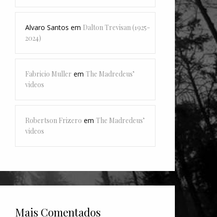
Alvaro Santos
em
Dalton Trevisan (1925-
2024)
Fabricio Muller
em
The Madredeus’
videos
Robertson Frizero
em
The Madredeus’
videos
Mais Comentados