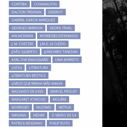
CORITIBA
COXANAUTAS
DALTON TREVISAN
DIDEROT
GABRIEL GARCÍA MÁRQUEZ
GEORGES SIMENON
GEORG TRAKL
IAN MCEWAN
INTERESSES ESTRANHOS
J. M. COETZEE
J.M.G. LE CLÉZIO
JOÃO GILBERTO
JUNICHIRO TANIZAKI
KARL OVE KNAUSGARD
LIMA BARRETO
LISTAS
LITERATURA
LITERATURA ERÓTICA
LIVROS QUE MINHA MÃE AMAVA
MACHADO DE ASSIS
MARCEL PROUST
MARGARET ATWOOD
MOLIÈRE
MORRISSEY
NAZISMO
NETFLIX
NIRVANA
NÉDIER
O VERÃO DE 54
PATRICK MODIANO
PHILIP ROTH