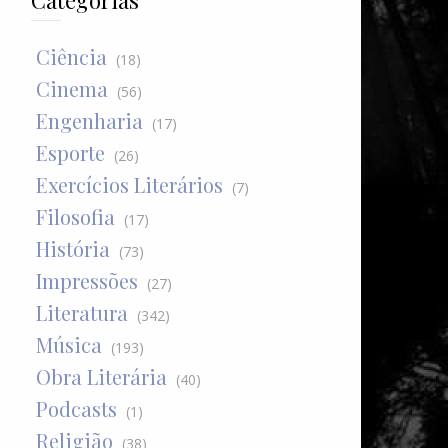
Categorias
Ciência
(18)
Cinema
(56)
Engenharia
(17)
Esporte
(26)
Exercícios Literários
(7)
Filosofia
(17)
História
(73)
Impressões
(27)
Literatura
(342)
Música
(193)
Obra Literária
(40)
Podcasts
(1)
Religião
(38)