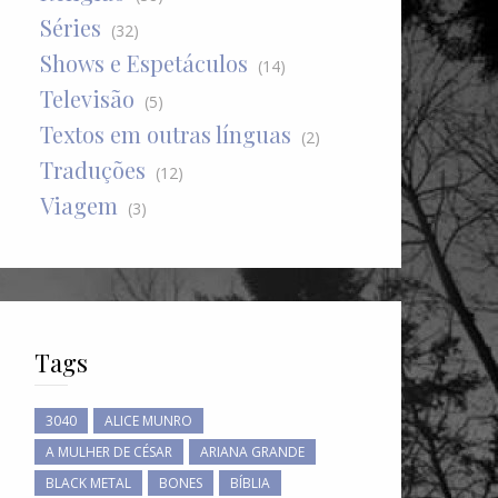
Séries
(32)
Shows e Espetáculos
(14)
Televisão
(5)
Textos em outras línguas
(2)
Traduções
(12)
Viagem
(3)
Tags
3040
ALICE MUNRO
A MULHER DE CÉSAR
ARIANA GRANDE
BLACK METAL
BONES
BÍBLIA