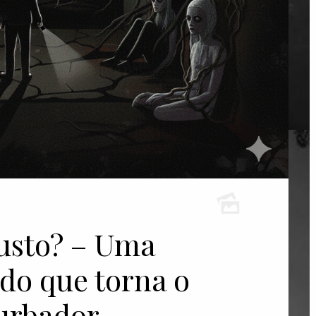
usto? – Uma
 do que torna o
urbador.