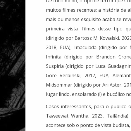
De todo modo, o tipo de terror que Co
muitos filmes recentes: a história d
mais ou menos esquisito acaba se rev
primeira vista. Filmes desse tipo 
(dirigido por Bartosz M. Kowalski, 2022
2018, EUA), Imaculada (dirigido por 
Infinita (dirigido por Brandon Cron
Suspiria (dirigido por Luca Guadagnin
Gore Verbinski, 2017, EUA, Aleman
Midsommar (dirigido por Ari Aster, 20
lugar lindo, ensolarado (!) e bucólico no
Casos interessantes, para o público o
Taweewat Wantha, 2023, Tailândia)
acontece sob o ponto de vista budista, 