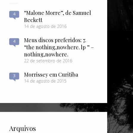
“Malone Morre”, de Samuel
4
Beckett
14 de agosto de 2016
Meus discos preferidos: 7.
4
“the nothing​,​nowhere. lp ” –
nothing​,​nowhere.
22 de setembro de 2016
Morrissey em Curitiba
3
14 de agosto de 2015
Arquivos