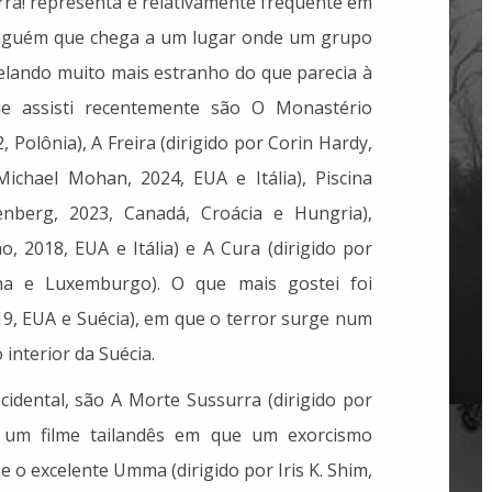
rra! representa é relativamente frequente em
e alguém que chega a um lugar onde um grupo
elando muito mais estranho do que parecia à
que assisti recentemente são O Monastério
, Polônia), A Freira (dirigido por Corin Hardy,
Michael Mohan, 2024, EUA e Itália), Piscina
enberg, 2023, Canadá, Croácia e Hungria),
o, 2018, EUA e Itália) e A Cura (dirigido por
ha e Luxemburgo). O que mais gostei foi
19, EUA e Suécia), em que o terror surge num
 interior da Suécia.
cidental, são A Morte Sussurra (dirigido por
, um filme tailandês em que um exorcismo
e o excelente Umma (dirigido por Iris K. Shim,