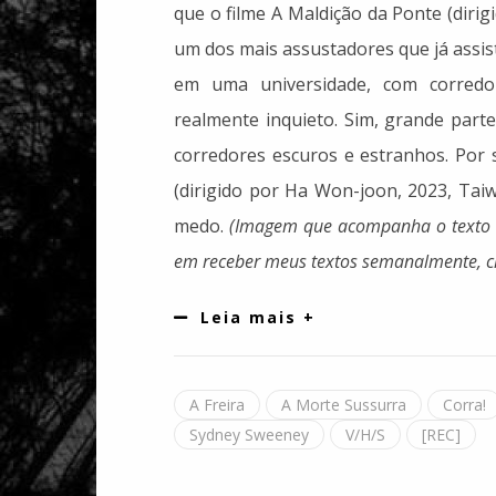
que o filme A Maldição da Ponte (dirig
um dos mais assustadores que já assis
em uma universidade, com corredo
realmente inquieto. Sim, grande par
corredores escuros e estranhos. Por 
(dirigido por Ha Won-joon, 2023, Tai
medo.
(Imagem que acompanha o texto 
em receber meus textos semanalmente, c
Leia mais +
A Freira
A Morte Sussurra
Corra!
Sydney Sweeney
V/H/S
[REC]