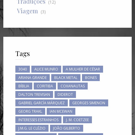
Traduções
(12)
Viagem
(3)
Tags
3040
ALICE MUNRO
A MULHER DE CÉSAR
ARIANA GRANDE
BLACK METAL
BONES
BÍBLIA
CORITIBA
COXANAUTAS
DALTON TREVISAN
DIDEROT
GABRIEL GARCÍA MÁRQUEZ
GEORGES SIMENON
GEORG TRAKL
IAN MCEWAN
INTERESSES ESTRANHOS
J. M. COETZEE
J.M.G. LE CLÉZIO
JOÃO GILBERTO