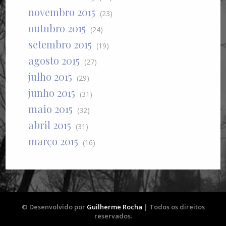
novembro 2015
(23)
outubro 2015
(24)
setembro 2015
(19)
agosto 2015
(27)
julho 2015
(29)
junho 2015
(31)
maio 2015
(32)
abril 2015
(31)
março 2015
(16)
© Desenvolvido por
Guilherme Rocha
| Todos os direitos
reservados.