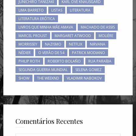
JUNICHIRO TANIZAKI
KARL OVE KNAUSGARD
LIMA BARRETO
LISTAS
LITERATURA
LITERATURA ERÓTICA
LIVROS QUE MINHA MÃE AMAVA
MACHADO DE ASSIS
MARCEL PROUST
MARGARET ATWOOD
MOLIÈRE
MORRISSEY
NAZISMO
NETFLIX
NIRVANA
NÉDIER
O VERÃO DE 54
PATRICK MODIANO
PHILIP ROTH
ROBERTO BOLAÑO
RUA PARAÍBA
SEGUNDA GUERRA MUNDIAL
SELENA GOMEZ
SHOW
THE WEEKND
VLADIMIR NABOKOV
Comentários Recentes