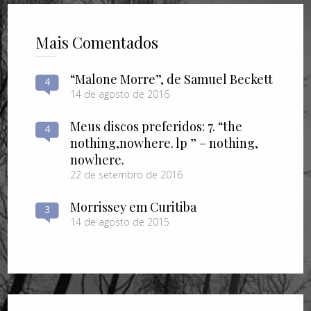
Mais Comentados
“Malone Morre”, de Samuel Beckett
4
14 de agosto de 2016
Meus discos preferidos: 7. “the
4
nothing​,​nowhere. lp ” – nothing​,​
nowhere.
22 de setembro de 2016
Morrissey em Curitiba
3
14 de agosto de 2015