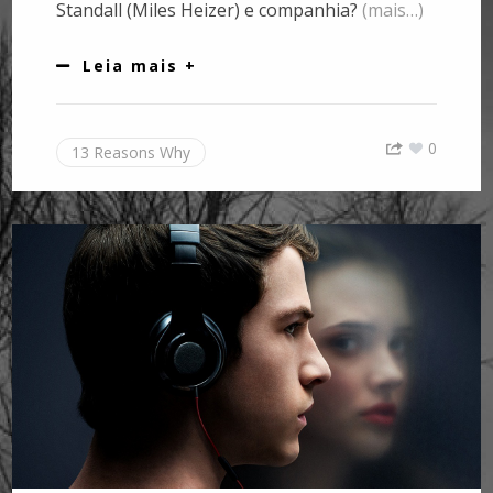
Standall (Miles Heizer) e companhia?
(mais…)
Leia mais +
0
13 Reasons Why