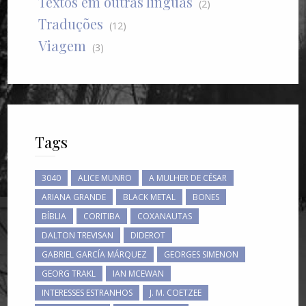
Textos em outras línguas
(2)
Traduções
(12)
Viagem
(3)
Tags
3040
ALICE MUNRO
A MULHER DE CÉSAR
ARIANA GRANDE
BLACK METAL
BONES
BÍBLIA
CORITIBA
COXANAUTAS
DALTON TREVISAN
DIDEROT
GABRIEL GARCÍA MÁRQUEZ
GEORGES SIMENON
GEORG TRAKL
IAN MCEWAN
INTERESSES ESTRANHOS
J. M. COETZEE