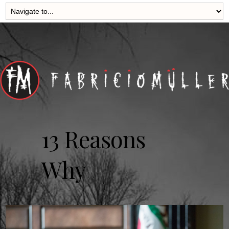
13 Reasons
Why