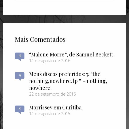
Mais Comentados
“Malone Morre”, de Samuel Beckett
4
14 de agosto de 2016
Meus discos preferidos: 7. “the
4
nothing​,​nowhere. lp ” – nothing​,​
nowhere.
22 de setembro de 2016
Morrissey em Curitiba
3
14 de agosto de 2015