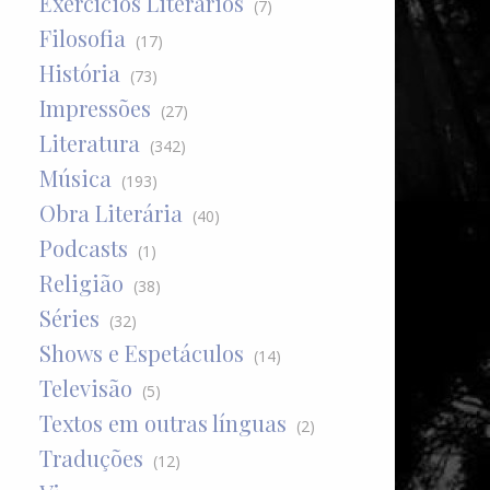
Exercícios Literários
(7)
Filosofia
(17)
História
(73)
Impressões
(27)
Literatura
(342)
Música
(193)
Obra Literária
(40)
Podcasts
(1)
Religião
(38)
Séries
(32)
Shows e Espetáculos
(14)
Televisão
(5)
Textos em outras línguas
(2)
Traduções
(12)