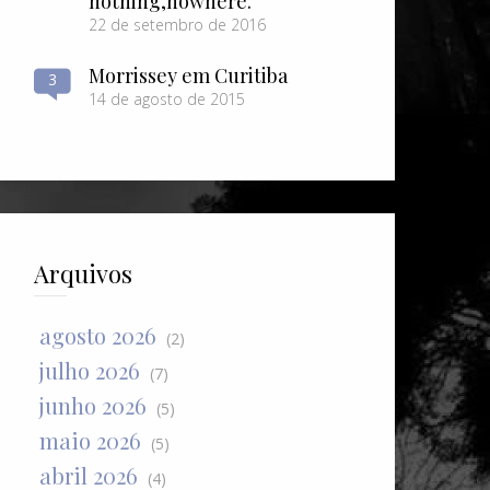
nothing​,​nowhere.
22 de setembro de 2016
Morrissey em Curitiba
3
14 de agosto de 2015
Arquivos
agosto 2026
(2)
julho 2026
(7)
junho 2026
(5)
maio 2026
(5)
abril 2026
(4)