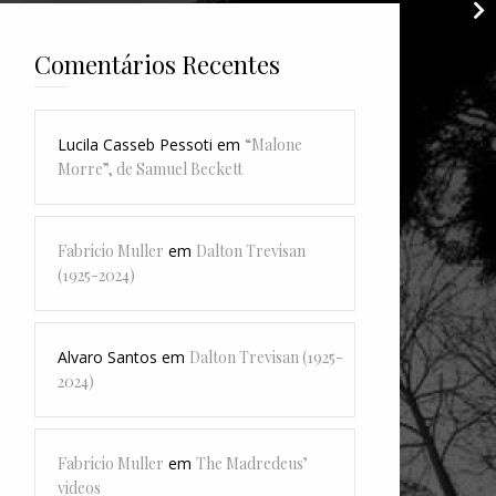
Comentários Recentes
Lucila Casseb Pessoti
em
“Malone
Morre”, de Samuel Beckett
Fabricio Muller
em
Dalton Trevisan
(1925-2024)
Alvaro Santos
em
Dalton Trevisan (1925-
2024)
Fabricio Muller
em
The Madredeus’
videos