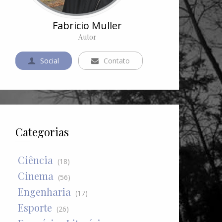
Fabricio Muller
Autor
Social
Contato
Categorias
Ciência
(18)
Cinema
(56)
Engenharia
(17)
Esporte
(26)