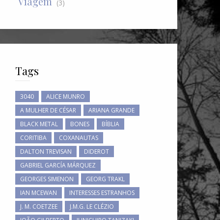
Viagem
(3)
Tags
3040
ALICE MUNRO
A MULHER DE CÉSAR
ARIANA GRANDE
BLACK METAL
BONES
BÍBLIA
CORITIBA
COXANAUTAS
DALTON TREVISAN
DIDEROT
GABRIEL GARCÍA MÁRQUEZ
GEORGES SIMENON
GEORG TRAKL
IAN MCEWAN
INTERESSES ESTRANHOS
J. M. COETZEE
J.M.G. LE CLÉZIO