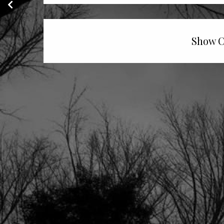
Terra", de André
Gide
Show C