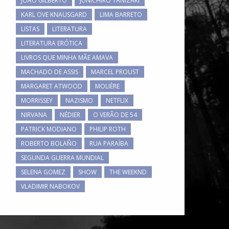
JOÃO GILBERTO
JUNICHIRO TANIZAKI
KARL OVE KNAUSGARD
LIMA BARRETO
LISTAS
LITERATURA
LITERATURA ERÓTICA
LIVROS QUE MINHA MÃE AMAVA
MACHADO DE ASSIS
MARCEL PROUST
MARGARET ATWOOD
MOLIÈRE
MORRISSEY
NAZISMO
NETFLIX
NIRVANA
NÉDIER
O VERÃO DE 54
PATRICK MODIANO
PHILIP ROTH
ROBERTO BOLAÑO
RUA PARAÍBA
SEGUNDA GUERRA MUNDIAL
SELENA GOMEZ
SHOW
THE WEEKND
VLADIMIR NABOKOV