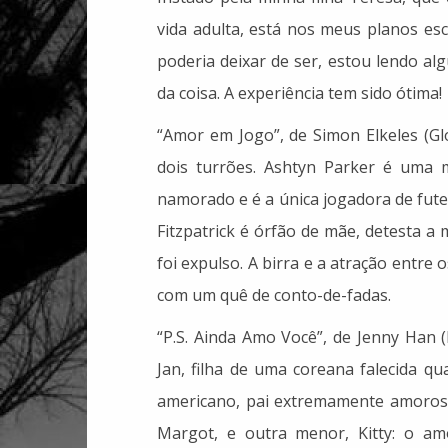
vida adulta, está nos meus planos es
poderia deixar de ser, estou lendo alg
da coisa. A experiência tem sido ótima!
“Amor em Jogo”, de Simon Elkeles (Glo
dois turrões. Ashtyn Parker é uma me
namorado e é a única jogadora de fute
Fitzpatrick é órfão de mãe, detesta a
foi expulso. A birra e a atração entre o
com um quê de conto-de-fadas.
“P.S. Ainda Amo Você”, de Jenny Han (
Jan, filha de uma coreana falecida q
americano, pai extremamente amoroso
Margot, e outra menor, Kitty: o a