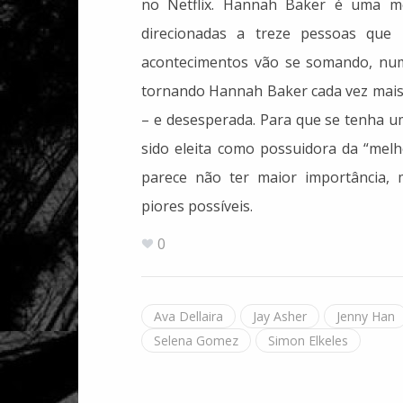
no Netflix. Hannah Baker é uma men
direcionadas a treze pessoas que
acontecimentos vão se somando, numa
tornando Hannah Baker cada vez mais
– e desesperada. Para que se tenha um
sido eleita como possuidora da “mel
parece não ter maior importância,
piores possíveis.
0
Ava Dellaira
Jay Asher
Jenny Han
Selena Gomez
Simon Elkeles
"Os Frutos da