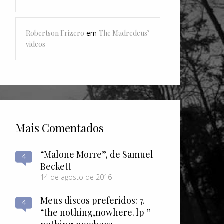
Robertson Frizero
em
The Madredeus’
videos
Mais Comentados
“Malone Morre”, de Samuel
4
Beckett
14 de agosto de 2016
Meus discos preferidos: 7.
4
“the nothing​,​nowhere. lp ” –