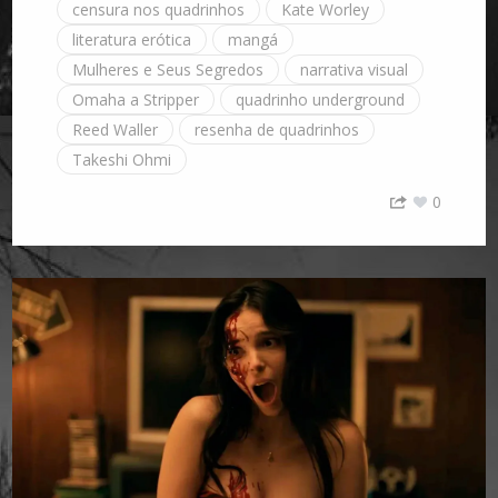
censura nos quadrinhos
Kate Worley
literatura erótica
mangá
Mulheres e Seus Segredos
narrativa visual
Omaha a Stripper
quadrinho underground
Reed Waller
resenha de quadrinhos
Takeshi Ohmi
0