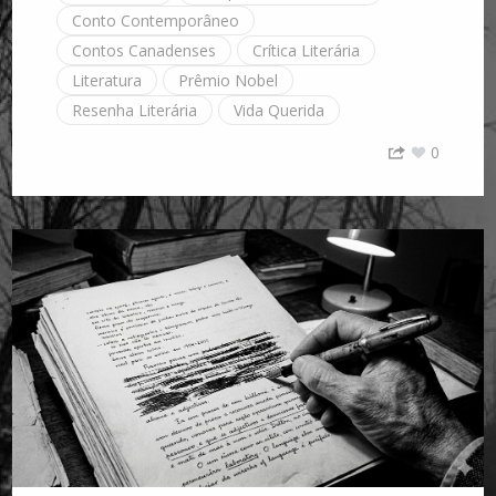
Conto Contemporâneo
Contos Canadenses
Crítica Literária
Literatura
Prêmio Nobel
Resenha Literária
Vida Querida
0