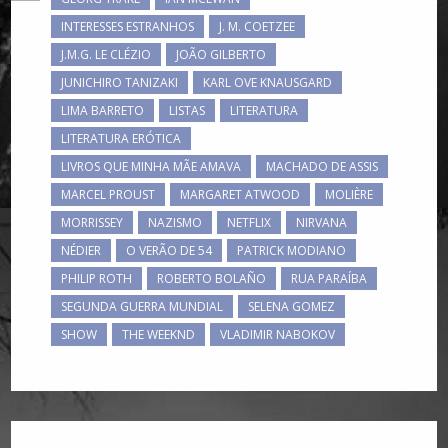
INTERESSES ESTRANHOS
J. M. COETZEE
J.M.G. LE CLÉZIO
JOÃO GILBERTO
JUNICHIRO TANIZAKI
KARL OVE KNAUSGARD
LIMA BARRETO
LISTAS
LITERATURA
LITERATURA ERÓTICA
LIVROS QUE MINHA MÃE AMAVA
MACHADO DE ASSIS
MARCEL PROUST
MARGARET ATWOOD
MOLIÈRE
MORRISSEY
NAZISMO
NETFLIX
NIRVANA
NÉDIER
O VERÃO DE 54
PATRICK MODIANO
PHILIP ROTH
ROBERTO BOLAÑO
RUA PARAÍBA
SEGUNDA GUERRA MUNDIAL
SELENA GOMEZ
SHOW
THE WEEKND
VLADIMIR NABOKOV