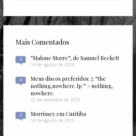
Mais Comentados
“Malone Morre”, de Samuel Beckett
4
14 de agosto de 2016
Meus discos preferidos: 7. “the
4
nothing​,​nowhere. lp ” – nothing​,​
nowhere.
22 de setembro de 2016
Morrissey em Curitiba
3
14 de agosto de 2015