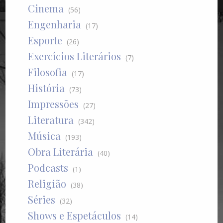
Cinema
(56)
Engenharia
(17)
Esporte
(26)
Exercícios Literários
(7)
Filosofia
(17)
História
(73)
Impressões
(27)
Literatura
(342)
Música
(193)
Obra Literária
(40)
Podcasts
(1)
Religião
(38)
Séries
(32)
Shows e Espetáculos
(14)