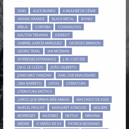
3040
ALICE MUNRO
A MULHER DE CÉSAR
ARIANA GRANDE
BLACK METAL
BONES
BÍBLIA
CORITIBA
COXANAUTAS
DALTON TREVISAN
DIDEROT
GABRIEL GARCÍA MÁRQUEZ
GEORGES SIMENON
GEORG TRAKL
IAN MCEWAN
INTERESSES ESTRANHOS
J. M. COETZEE
J.M.G. LE CLÉZIO
JOÃO GILBERTO
JUNICHIRO TANIZAKI
KARL OVE KNAUSGARD
LIMA BARRETO
LISTAS
LITERATURA
LITERATURA ERÓTICA
LIVROS QUE MINHA MÃE AMAVA
MACHADO DE ASSIS
MARCEL PROUST
MARGARET ATWOOD
MOLIÈRE
MORRISSEY
NAZISMO
NETFLIX
NIRVANA
NÉDIER
O VERÃO DE 54
PATRICK MODIANO