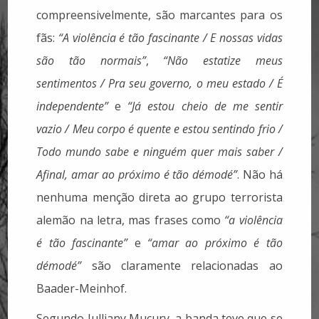
compreensivelmente, são marcantes para os
fãs:
“A violência é tão fascinante / E nossas vidas
são tão normais”
,
“Não estatize meus
sentimentos / Pra seu governo, o meu estado / É
independente”
e
“Já estou cheio de me sentir
vazio / Meu corpo é quente e estou sentindo frio /
Todo mundo sabe e ninguém quer mais saber /
Afinal, amar ao próximo é tão démodé”
. Não há
nenhuma menção direta ao grupo terrorista
alemão na letra, mas frases como
“a violência
é tão fascinante”
e
“amar ao próximo é tão
démodé”
são claramente relacionadas ao
Baader-Meinhof.
Segundo Julliany Mucury, a banda teve que se