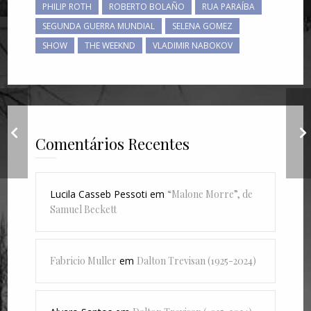
PHILIP ROTH
ROBERTO BOLAÑO
RUA PARAÍBA
SEGUNDA GUERRA MUNDIAL
SELENA GOMEZ
SHOW
THE WEEKND
VLADIMIR NABOKOV
"Go By", de Elliott
Comentários Recentes
Smith
Lucila Casseb Pessoti
em
“Malone Morre”, de
Samuel Beckett
Fabricio Muller
em
Dalton Trevisan (1925-2024)