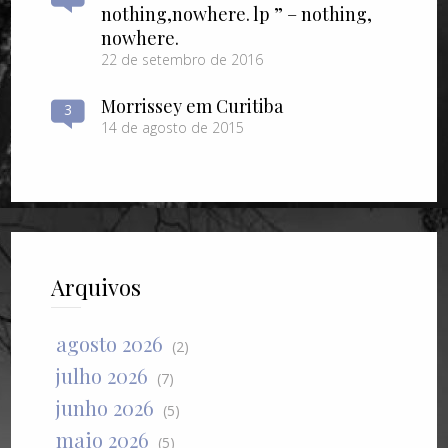
nothing​,​nowhere. lp ” – nothing​,​
nowhere.
22 de setembro de 2016
Morrissey em Curitiba
3
14 de agosto de 2015
Arquivos
agosto 2026
(2)
julho 2026
(7)
junho 2026
(5)
maio 2026
(5)