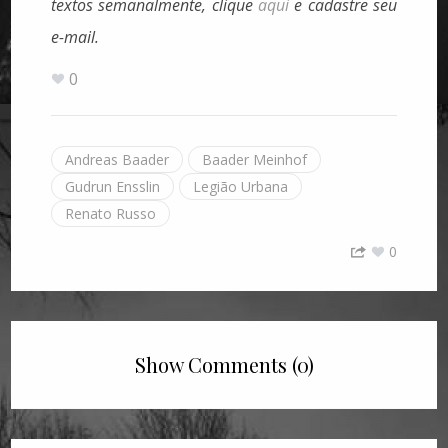
textos semanalmente, clique
aqui
e cadastre seu
e-mail.
0
Andreas Baader
Baader Meinhof
Gudrun Ensslin
Legião Urbana
Renato Russo
0
Show Comments (0)