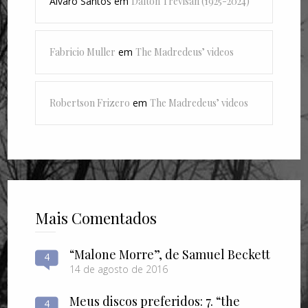
Alvaro Santos
em
Dalton Trevisan (1925-2024)
Fabricio Muller
em
The Madredeus’ videos
Robertson Frizero
em
The Madredeus’ videos
Mais Comentados
“Malone Morre”, de Samuel Beckett
4
14 de agosto de 2016
Meus discos preferidos: 7. “the
4