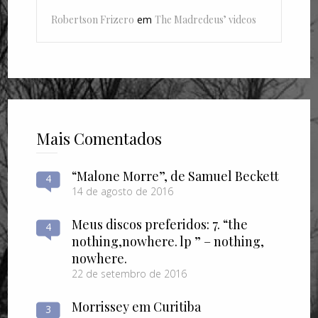
Robertson Frizero
em
The Madredeus’ videos
Mais Comentados
“Malone Morre”, de Samuel Beckett
4
14 de agosto de 2016
Meus discos preferidos: 7. “the
4
nothing​,​nowhere. lp ” – nothing​,​
nowhere.
22 de setembro de 2016
Morrissey em Curitiba
3