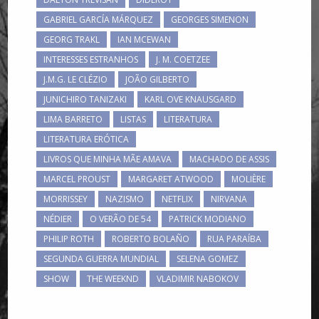
GABRIEL GARCÍA MÁRQUEZ
GEORGES SIMENON
GEORG TRAKL
IAN MCEWAN
INTERESSES ESTRANHOS
J. M. COETZEE
J.M.G. LE CLÉZIO
JOÃO GILBERTO
JUNICHIRO TANIZAKI
KARL OVE KNAUSGARD
LIMA BARRETO
LISTAS
LITERATURA
LITERATURA ERÓTICA
LIVROS QUE MINHA MÃE AMAVA
MACHADO DE ASSIS
MARCEL PROUST
MARGARET ATWOOD
MOLIÈRE
MORRISSEY
NAZISMO
NETFLIX
NIRVANA
NÉDIER
O VERÃO DE 54
PATRICK MODIANO
PHILIP ROTH
ROBERTO BOLAÑO
RUA PARAÍBA
SEGUNDA GUERRA MUNDIAL
SELENA GOMEZ
SHOW
THE WEEKND
VLADIMIR NABOKOV