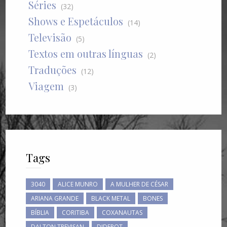
Séries
(32)
Shows e Espetáculos
(14)
Televisão
(5)
Textos em outras línguas
(2)
Traduções
(12)
Viagem
(3)
Tags
3040
ALICE MUNRO
A MULHER DE CÉSAR
ARIANA GRANDE
BLACK METAL
BONES
BÍBLIA
CORITIBA
COXANAUTAS
DALTON TREVISAN
DIDEROT