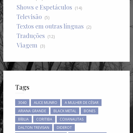
Shows e Espetáculos
(14)
Televisão
(5)
Textos em outras línguas
(2)
Traduções
(12)
Viagem
(3)
Tags
3040
ALICE MUNRO
A MULHER DE CÉSAR
ARIANA GRANDE
BLACK METAL
BONES
BÍBLIA
CORITIBA
COXANAUTAS
DALTON TREVISAN
DIDEROT