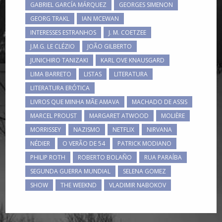
GABRIEL GARCÍA MÁRQUEZ
GEORGES SIMENON
GEORG TRAKL
IAN MCEWAN
INTERESSES ESTRANHOS
J. M. COETZEE
J.M.G. LE CLÉZIO
JOÃO GILBERTO
JUNICHIRO TANIZAKI
KARL OVE KNAUSGARD
LIMA BARRETO
LISTAS
LITERATURA
LITERATURA ERÓTICA
LIVROS QUE MINHA MÃE AMAVA
MACHADO DE ASSIS
MARCEL PROUST
MARGARET ATWOOD
MOLIÈRE
MORRISSEY
NAZISMO
NETFLIX
NIRVANA
NÉDIER
O VERÃO DE 54
PATRICK MODIANO
PHILIP ROTH
ROBERTO BOLAÑO
RUA PARAÍBA
SEGUNDA GUERRA MUNDIAL
SELENA GOMEZ
SHOW
THE WEEKND
VLADIMIR NABOKOV