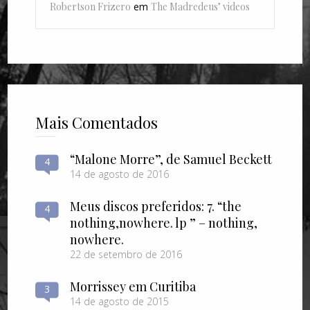
Robertson Frizero
em
The Madredeus’ videos
Mais Comentados
“Malone Morre”, de Samuel Beckett
4
14 de agosto de 2016
Meus discos preferidos: 7. “the
4
nothing​,​nowhere. lp ” – nothing​,​
nowhere.
22 de setembro de 2016
Morrissey em Curitiba
3
14 de agosto de 2015