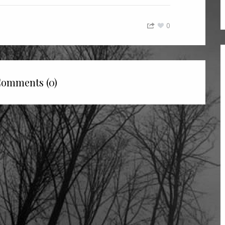
0
omments (0)