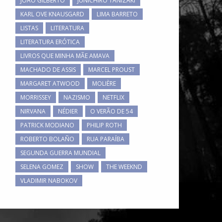
JOÃO GILBERTO
JUNICHIRO TANIZAKI
KARL OVE KNAUSGARD
LIMA BARRETO
LISTAS
LITERATURA
LITERATURA ERÓTICA
LIVROS QUE MINHA MÃE AMAVA
MACHADO DE ASSIS
MARCEL PROUST
MARGARET ATWOOD
MOLIÈRE
MORRISSEY
NAZISMO
NETFLIX
NIRVANA
NÉDIER
O VERÃO DE 54
PATRICK MODIANO
PHILIP ROTH
ROBERTO BOLAÑO
RUA PARAÍBA
SEGUNDA GUERRA MUNDIAL
SELENA GOMEZ
SHOW
THE WEEKND
VLADIMIR NABOKOV