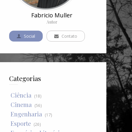
Fabricio Muller
Autor
Social
Contato
Categorias
Ciência
(18)
Cinema
(56)
Engenharia
(17)
Esporte
(26)