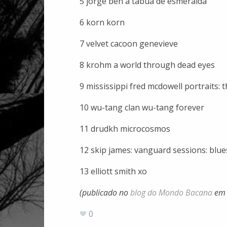
5 jorge ben a tábua de esmeralda
6 korn korn
7 velvet cacoon genevieve
8 krohm a world through dead eyes
9 mississippi fred mcdowell portraits: t
10 wu-tang clan wu-tang forever
11 drudkh microcosmos
12 skip james: vanguard sessions: blue
13 elliott smith xo
(publicado no
blog do Mondo Bacana
em 
0