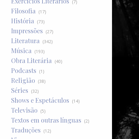
Exercícios Literários
(7)
Filosofia
(17)
História
(73)
Impressões
(27)
Literatura
(342)
Música
(193)
Obra Literária
(40)
Podcasts
(1)
Religião
(38)
Séries
(32)
Shows e Espetáculos
(14)
Televisão
(5)
Textos em outras línguas
(2)
Traduções
(12)