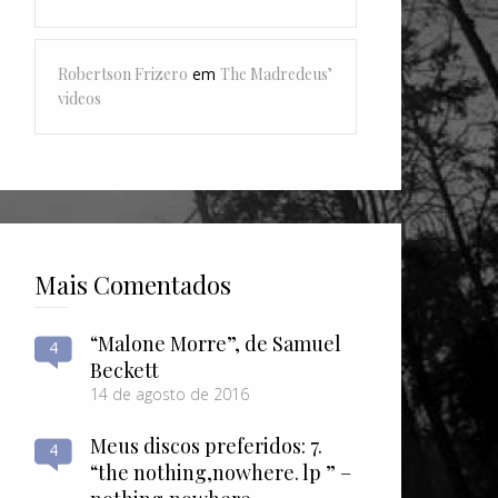
Robertson Frizero
em
The Madredeus’
videos
Mais Comentados
“Malone Morre”, de Samuel
4
Beckett
14 de agosto de 2016
Meus discos preferidos: 7.
4
“the nothing​,​nowhere. lp ” –