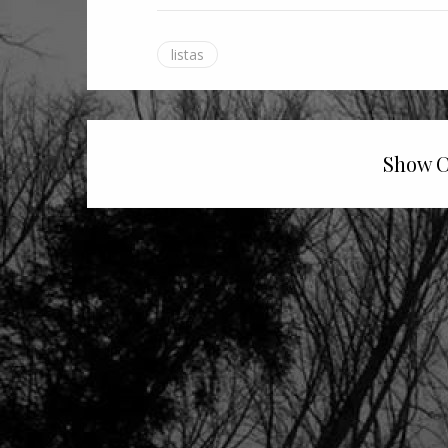
listas
Show C