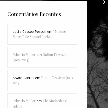
Comentários Recentes
Lucila Casseb Pessoti
em
“Malone
Morre”, de Samuel Beckett
Fabricio Muller
em
Dalton Trevisan
(1925-2024)
Alvaro Santos
em
Dalton Trevisan (1925-
2024)
Fabricio Muller
em
The Madredeus’
videos