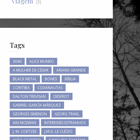
Viagem
(3)
Tags
3040
ALICE MUNRO
A MULHER DE CÉSAR
ARIANA GRANDE
BLACK METAL
BONES
BÍBLIA
CORITIBA
COXANAUTAS
DALTON TREVISAN
DIDEROT
GABRIEL GARCÍA MÁRQUEZ
GEORGES SIMENON
GEORG TRAKL
IAN MCEWAN
INTERESSES ESTRANHOS
J. M. COETZEE
J.M.G. LE CLÉZIO