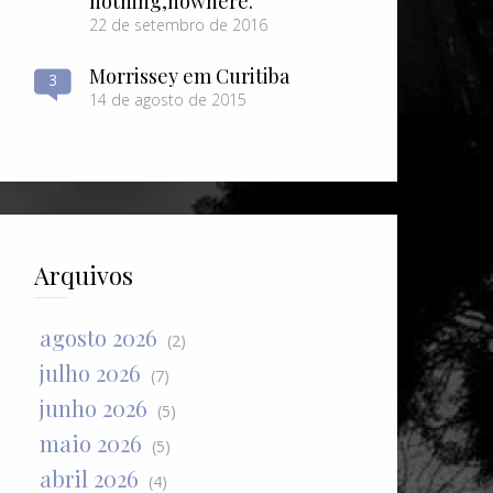
nothing​,​nowhere.
22 de setembro de 2016
Morrissey em Curitiba
3
14 de agosto de 2015
Arquivos
agosto 2026
(2)
julho 2026
(7)
junho 2026
(5)
maio 2026
(5)
abril 2026
(4)