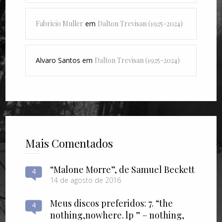
Fabricio Muller
em
Dalton Trevisan (1925-2024)
Alvaro Santos
em
Dalton Trevisan (1925-2024)
Mais Comentados
“Malone Morre”, de Samuel Beckett
4
14 de agosto de 2016
Meus discos preferidos: 7. “the
4
nothing​,​nowhere. lp ” – nothing​,​