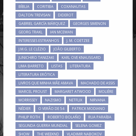
BÍBLIA
CORITIBA
COXANAUTAS
DALTON TREVISAN
DIDEROT
GABRIEL GARCÍA MÁRQUEZ
GEORGES SIMENON
GEORG TRAKL
IAN MCEWAN
INTERESSES ESTRANHOS
J. M. COETZEE
J.M.G. LE CLÉZIO
JOÃO GILBERTO
JUNICHIRO TANIZAKI
KARL OVE KNAUSGARD
LIMA BARRETO
LISTAS
LITERATURA
LITERATURA ERÓTICA
LIVROS QUE MINHA MÃE AMAVA
MACHADO DE ASSIS
MARCEL PROUST
MARGARET ATWOOD
MOLIÈRE
MORRISSEY
NAZISMO
NETFLIX
NIRVANA
NÉDIER
O VERÃO DE 54
PATRICK MODIANO
PHILIP ROTH
ROBERTO BOLAÑO
RUA PARAÍBA
SEGUNDA GUERRA MUNDIAL
SELENA GOMEZ
SHOW
THE WEEKND
VLADIMIR NABOKOV