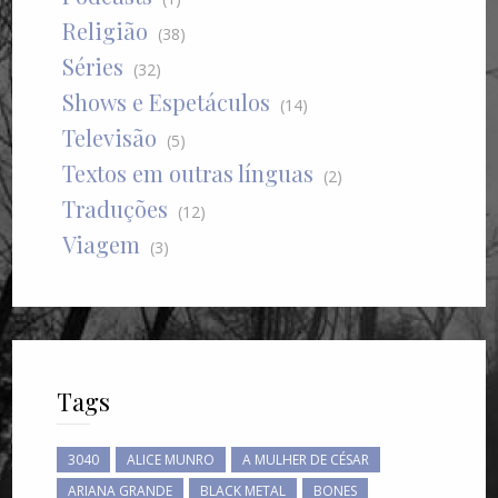
Religião
(38)
Séries
(32)
Shows e Espetáculos
(14)
Televisão
(5)
Textos em outras línguas
(2)
Traduções
(12)
Viagem
(3)
Tags
3040
ALICE MUNRO
A MULHER DE CÉSAR
ARIANA GRANDE
BLACK METAL
BONES