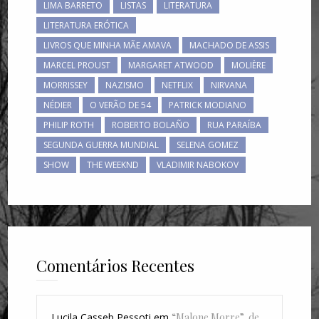
LIMA BARRETO
LISTAS
LITERATURA
LITERATURA ERÓTICA
LIVROS QUE MINHA MÃE AMAVA
MACHADO DE ASSIS
MARCEL PROUST
MARGARET ATWOOD
MOLIÈRE
MORRISSEY
NAZISMO
NETFLIX
NIRVANA
NÉDIER
O VERÃO DE 54
PATRICK MODIANO
PHILIP ROTH
ROBERTO BOLAÑO
RUA PARAÍBA
SEGUNDA GUERRA MUNDIAL
SELENA GOMEZ
SHOW
THE WEEKND
VLADIMIR NABOKOV
Comentários Recentes
Lucila Casseb Pessoti
em
“Malone Morre”, de