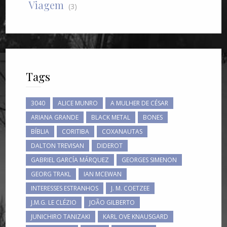
Viagem
(3)
Tags
3040
ALICE MUNRO
A MULHER DE CÉSAR
ARIANA GRANDE
BLACK METAL
BONES
BÍBLIA
CORITIBA
COXANAUTAS
DALTON TREVISAN
DIDEROT
GABRIEL GARCÍA MÁRQUEZ
GEORGES SIMENON
GEORG TRAKL
IAN MCEWAN
INTERESSES ESTRANHOS
J. M. COETZEE
J.M.G. LE CLÉZIO
JOÃO GILBERTO
JUNICHIRO TANIZAKI
KARL OVE KNAUSGARD