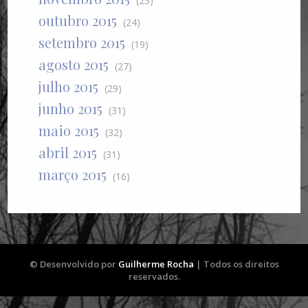
(23)
outubro 2015
(24)
setembro 2015
(19)
agosto 2015
(27)
julho 2015
(29)
junho 2015
(31)
maio 2015
(32)
abril 2015
(31)
março 2015
(16)
© Desenvolvido por
Guilherme Rocha
| Todos os direitos
reservados.