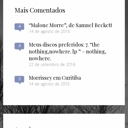
Mais Comentados
“Malone Morre”, de Samuel Beckett
4
14 de agosto de 2016
Meus discos preferidos: 7. “the
4
nothing​,​nowhere. lp ” – nothing​,​
nowhere.
22 de setembro de 2016
Morrissey em Curitiba
3
14 de agosto de 2015