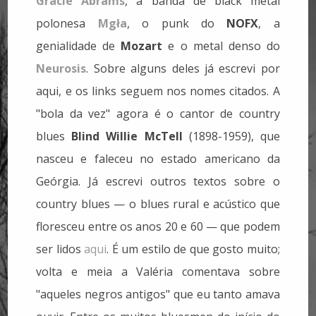
Gracie Abrams
, a banda de black metal
polonesa
Mgła
, o punk do
NOFX
, a
genialidade de
Mozart
e o metal denso do
Neurosis
. Sobre alguns deles já escrevi por
aqui, e os links seguem nos nomes citados. A
"bola da vez" agora é o cantor de country
blues
Blind Willie McTell
(1898-1959), que
nasceu e faleceu no estado americano da
Geórgia.
Já escrevi outros textos sobre o
country blues — o blues rural e acústico que
floresceu entre os anos 20 e 60 — que podem
ser lidos
aqui
. É um estilo de que gosto muito;
volta e meia a Valéria comentava sobre
"aqueles negros antigos" que eu tanto amava