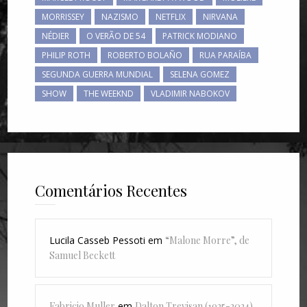
MORRISSEY
NAZISMO
NETFLIX
NIRVANA
NÉDIER
O VERÃO DE 54
PATRICK MODIANO
PHILIP ROTH
ROBERTO BOLAÑO
RUA PARAÍBA
SEGUNDA GUERRA MUNDIAL
SELENA GOMEZ
SHOW
THE WEEKND
VLADIMIR NABOKOV
Comentários Recentes
Lucila Casseb Pessoti
em
“Malone Morre”, de
Samuel Beckett
Fabricio Muller
em
Dalton Trevisan (1925-2024)