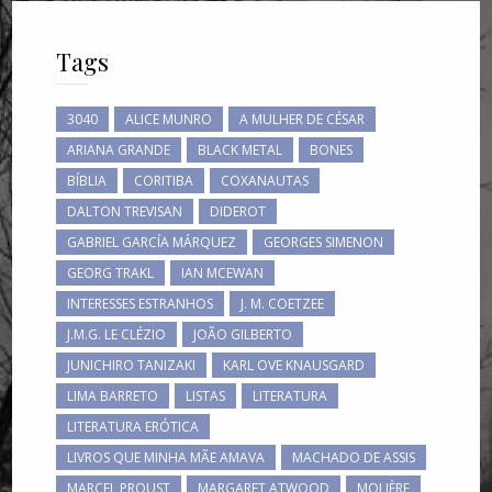
Tags
3040
ALICE MUNRO
A MULHER DE CÉSAR
ARIANA GRANDE
BLACK METAL
BONES
BÍBLIA
CORITIBA
COXANAUTAS
DALTON TREVISAN
DIDEROT
GABRIEL GARCÍA MÁRQUEZ
GEORGES SIMENON
GEORG TRAKL
IAN MCEWAN
INTERESSES ESTRANHOS
J. M. COETZEE
J.M.G. LE CLÉZIO
JOÃO GILBERTO
JUNICHIRO TANIZAKI
KARL OVE KNAUSGARD
LIMA BARRETO
LISTAS
LITERATURA
LITERATURA ERÓTICA
LIVROS QUE MINHA MÃE AMAVA
MACHADO DE ASSIS
MARCEL PROUST
MARGARET ATWOOD
MOLIÈRE