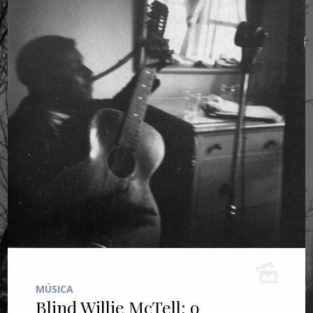
MÚSICA
Blind Willie McTell: o