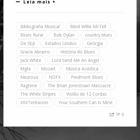
Leia mais +
Bibliografia Musical
Blind Willie McTell
Blues Rural
Bob Dylan
country blues
De Stijl
Estados Unidos
Geórgia
Gracie Abrams
História do Blues
Jack White
Lord Send Me An Angel
Mgła
Mozart
Música Acústica
Neurosis
NOFX
Piedmont Blues
Ragtime
The Brian Jonestown Massacre
The White Stripes
Violão de 12 Cordas
XXXTentacion
Your Southern Can Is Mine
0