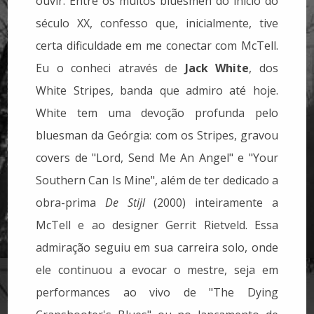
ouvir.
Entre os muitos bluesmen do início do
século XX, confesso que, inicialmente, tive
certa dificuldade em me conectar com McTell.
Eu o conheci através de
Jack White
, dos
White Stripes, banda que admiro até hoje.
White tem uma devoção profunda pelo
bluesman da Geórgia: com os Stripes, gravou
covers de "Lord, Send Me An Angel" e "Your
Southern Can Is Mine", além de ter dedicado a
obra-prima
De Stijl
(2000) inteiramente a
McTell e ao designer Gerrit Rietveld. Essa
admiração seguiu em sua carreira solo, onde
ele continuou a evocar o mestre, seja em
performances ao vivo de "The Dying