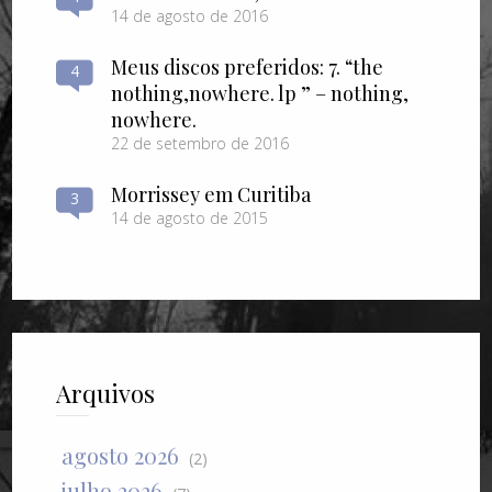
14 de agosto de 2016
Meus discos preferidos: 7. “the
4
nothing​,​nowhere. lp ” – nothing​,​
nowhere.
22 de setembro de 2016
Morrissey em Curitiba
3
14 de agosto de 2015
Arquivos
agosto 2026
(2)
julho 2026