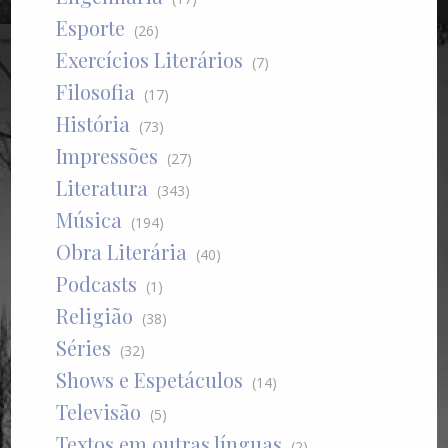
Esporte
(26)
Exercícios Literários
(7)
Filosofia
(17)
História
(73)
Impressões
(27)
Literatura
(343)
Música
(194)
Obra Literária
(40)
Podcasts
(1)
Religião
(38)
Séries
(32)
Shows e Espetáculos
(14)
Televisão
(5)
Textos em outras línguas
(2)