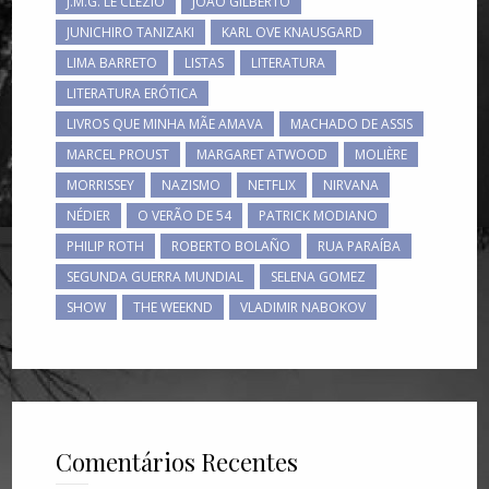
J.M.G. LE CLÉZIO
JOÃO GILBERTO
JUNICHIRO TANIZAKI
KARL OVE KNAUSGARD
LIMA BARRETO
LISTAS
LITERATURA
LITERATURA ERÓTICA
LIVROS QUE MINHA MÃE AMAVA
MACHADO DE ASSIS
MARCEL PROUST
MARGARET ATWOOD
MOLIÈRE
MORRISSEY
NAZISMO
NETFLIX
NIRVANA
NÉDIER
O VERÃO DE 54
PATRICK MODIANO
PHILIP ROTH
ROBERTO BOLAÑO
RUA PARAÍBA
SEGUNDA GUERRA MUNDIAL
SELENA GOMEZ
SHOW
THE WEEKND
VLADIMIR NABOKOV
Comentários Recentes