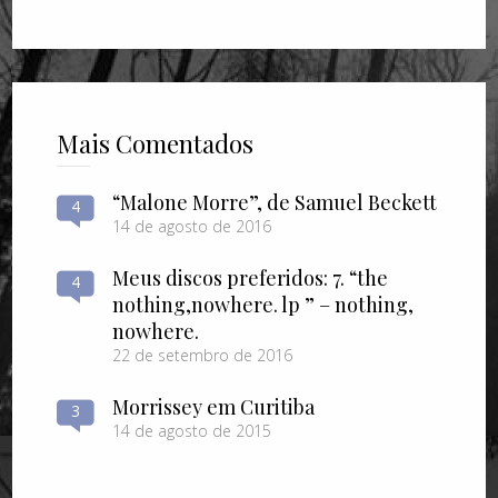
Mais Comentados
“Malone Morre”, de Samuel Beckett
4
14 de agosto de 2016
Meus discos preferidos: 7. “the
4
nothing​,​nowhere. lp ” – nothing​,​
nowhere.
22 de setembro de 2016
Morrissey em Curitiba
3
14 de agosto de 2015