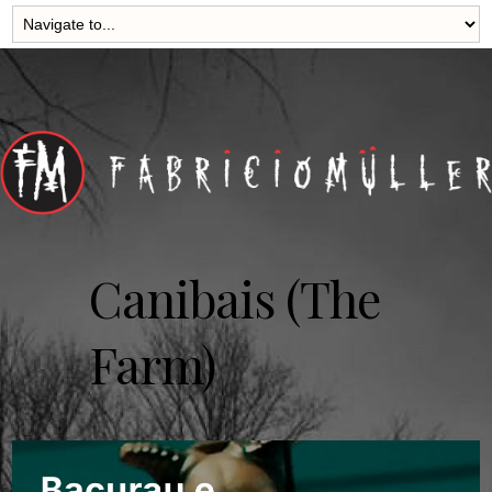
Canibais (The
Farm)