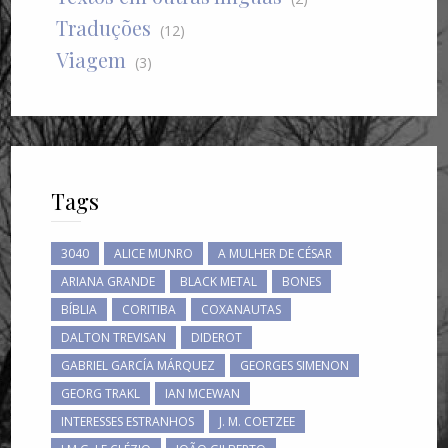
Traduções
(12)
Viagem
(3)
Tags
3040
ALICE MUNRO
A MULHER DE CÉSAR
ARIANA GRANDE
BLACK METAL
BONES
BÍBLIA
CORITIBA
COXANAUTAS
DALTON TREVISAN
DIDEROT
GABRIEL GARCÍA MÁRQUEZ
GEORGES SIMENON
GEORG TRAKL
IAN MCEWAN
INTERESSES ESTRANHOS
J. M. COETZEE