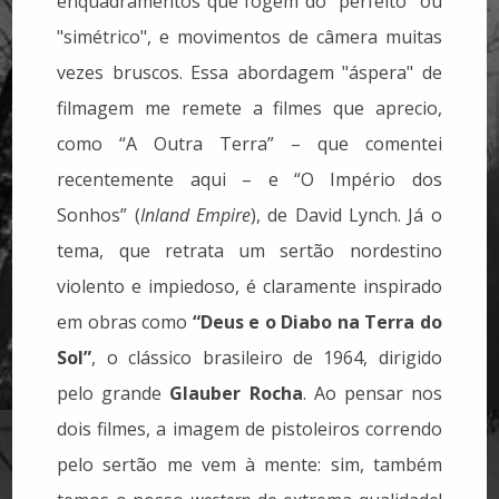
enquadramentos que fogem do "perfeito" ou
"simétrico", e movimentos de câmera muitas
vezes bruscos. Essa abordagem "áspera" de
filmagem me remete a filmes que aprecio,
como “A Outra Terra” – que comentei
recentemente aqui – e “O Império dos
Sonhos” (
Inland Empire
), de David Lynch. Já o
tema, que retrata um sertão nordestino
violento e impiedoso, é claramente inspirado
em obras como
“Deus e o Diabo na Terra do
Sol”
, o clássico brasileiro de 1964, dirigido
pelo grande
Glauber Rocha
. Ao pensar nos
dois filmes, a imagem de pistoleiros correndo
pelo sertão me vem à mente: sim, também