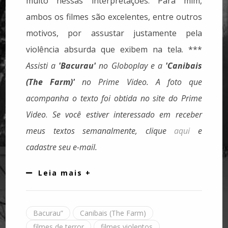
muito nessas interpretações. Para mim,
ambos os filmes são excelentes, entre outros
motivos, por assustar justamente pela
violência absurda que exibem na tela. ***
Assisti a
'Bacurau'
no Globoplay e a
'Canibais
(The Farm)'
no Prime Video.
A foto que
acompanha o texto foi obtida no site do Prime
Video
.
Se você estiver interessado em receber
meus textos semanalmente, clique
aqui
e
cadastre seu e-mail.
Leia mais +
Bacurau”
Canibais (The Farm)
filmes de terror
filmes violentos