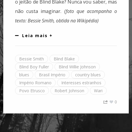
o jeitão de Blind Blake? Nunca vou saber, mas
não custa imaginar.
(foto que acompanha o
texto: Bessie Smith, obtida na Wikipédia)
Leia mais +
Bessie Smith
Blind Blake
Blind Boy Fuller
Blind Willie Johnson
blues
Brasil Império
country blues
Império Romano
Interesses estranhos
Povo Etrusco
Robert Johnson
Wari
0