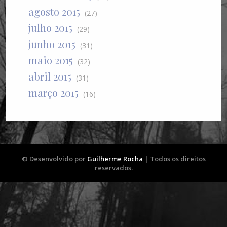
agosto 2015
(27)
julho 2015
(29)
junho 2015
(31)
maio 2015
(32)
abril 2015
(31)
março 2015
(16)
© Desenvolvido por
Guilherme Rocha
| Todos os direitos
reservados.