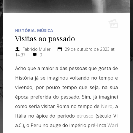
HISTÓRIA
,
MÚSICA
Visitas ao passado
Fabricio Muller
29 de outubro de 2023 at
14:37
0
Acho que a maioria das pessoas que gosta de
História já se imaginou voltando no tempo e
vivendo, por pouco tempo que seja, na sua
época preferida do passado. Sim, já imaginei
como seria visitar Roma no tempo de
Nero
, a
Itália no ápice do período
etrusco
(século VI
a.C.), o Peru no auge do império pré-Inca
Wari