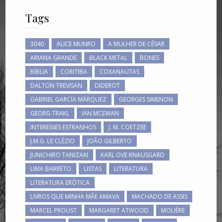
Tags
3040
ALICE MUNRO
A MULHER DE CÉSAR
ARIANA GRANDE
BLACK METAL
BONES
BÍBLIA
CORITIBA
COXANAUTAS
DALTON TREVISAN
DIDEROT
GABRIEL GARCÍA MÁRQUEZ
GEORGES SIMENON
GEORG TRAKL
IAN MCEWAN
INTERESSES ESTRANHOS
J. M. COETZEE
J.M.G. LE CLÉZIO
JOÃO GILBERTO
JUNICHIRO TANIZAKI
KARL OVE KNAUSGARD
LIMA BARRETO
LISTAS
LITERATURA
LITERATURA ERÓTICA
LIVROS QUE MINHA MÃE AMAVA
MACHADO DE ASSIS
MARCEL PROUST
MARGARET ATWOOD
MOLIÈRE