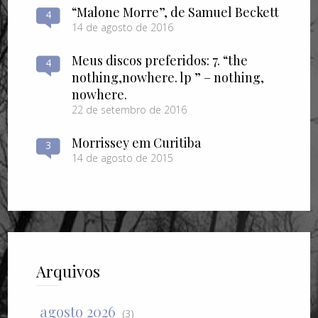
“Malone Morre”, de Samuel Beckett
4
14 de agosto de 2016
Meus discos preferidos: 7. “the
4
nothing​,​nowhere. lp ” – nothing​,​
nowhere.
22 de setembro de 2016
Morrissey em Curitiba
3
14 de agosto de 2015
Arquivos
agosto 2026
(3)