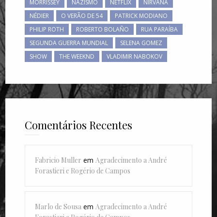
MORRISSEY
NAZISMO
NETFLIX
NIRVANA
NÉDIER
O VERÃO DE 54
PATRICK MODIANO
PHILIP ROTH
ROBERTO BOLAÑO
RUA PARAÍBA
SEGUNDA GUERRA MUNDIAL
SELENA GOMEZ
SHOW
THE WEEKND
VLADIMIR NABOKOV
Comentários Recentes
Fabricio Muller
em
Agradecimento a André
Forastieri e Rogério de Campos
Marlo de Sousa
em
Agradecimento a André