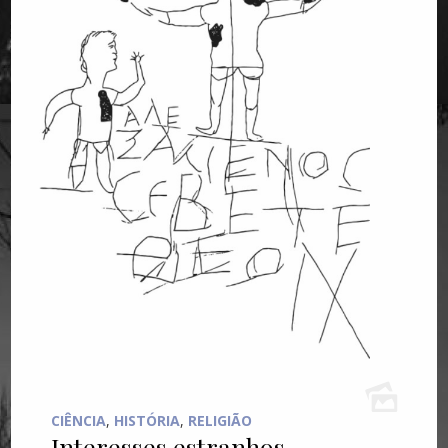
CIÊNCIA
,
HISTÓRIA
,
RELIGIÃO
Interesses estranhos