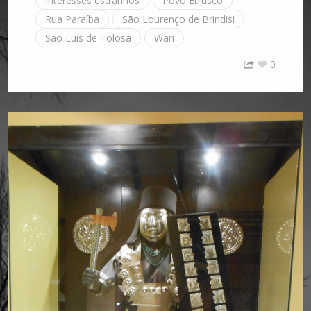
Interesses estranhos
Povo Etrusco
Rua Paraíba
São Lourenço de Brindisi
São Luís de Tolosa
Wari
0