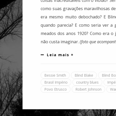
coisas inacreditáveis com o violão? Se
como suas gravações maravilhosas dei
era mesmo muito debochado? E Blind 
quando parecia? E como seria ver a 
meados dos anos 1920? Como era o je
não custa imaginar.
(foto que acompanha
Leia mais +
Bessie Smith
Blind Blake
Blind Bo
Brasil Império
country blues
Impé
Povo Etrusco
Robert Johnson
War