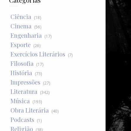
Categorias
Ciência
(18)
Cinema
(56)
Engenharia
(17)
Esporte
(26)
Exercícios Literários
(7)
Filosofia
(17)
História
(73)
Impressões
(27)
Literatura
(342)
Música
(193)
Obra Literária
(40)
Podcasts
(1)
Religião
(38)