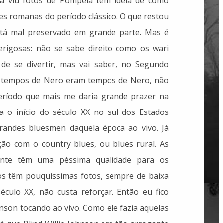
á viu fotos de Pompeia tem ideia de como
s romanas do período clássico. O que restou
stá mal preservado em grande parte. Mas é
rigosas: não se sabe direito como os wari
 de se divertir, mas vai saber, no Segundo
os tempos de Nero eram tempos de Nero, não
período que mais me daria grande prazer na
ria o início do século XX no sul dos Estados
grandes bluesmen daquela época ao vivo. Já
ão com o country blues, ou blues rural. As
ente têm uma péssima qualidade para os
os têm pouquíssimas fotos, sempre de baixa
éculo XX, não custa reforçar. Então eu fico
nson tocando ao vivo. Como ele fazia aquelas