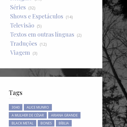
Séries
(32)
Shows e Espetáculos
(14)
Televisão
(5)
Textos em outras línguas
(2)
Traduções
(12)
Viagem
(3)
Tags
3040
ALICE MUNRO
A MULHER DE CÉSAR
ARIANA GRANDE
BLACK METAL
BONES
BÍBLIA