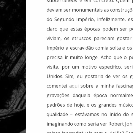
subterrâneos e em concreto. Quem j
deviam ser monumentais as construçõe
do Segundo Império, infelizmente, e
claro que estas épocas podem ser pe
viviam, os etruscos pareciam gostar
Império a escravidão comia solta e 
precisa ir muito longe. Acho que o 
visita, por um motivo específico, se
Unidos. Sim, eu gostaria de ver os 
comentei
aqui
sobre a minha fascinaç
gravações daquela época normalm
padrões de hoje, e os grandes músic
qualidade – estávamos no início do s
imaginando como seria ver Robert Joh