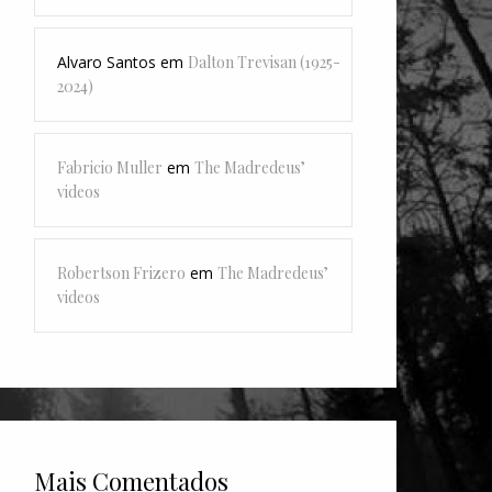
Alvaro Santos
em
Dalton Trevisan (1925-
2024)
Fabricio Muller
em
The Madredeus’
videos
Robertson Frizero
em
The Madredeus’
videos
Mais Comentados