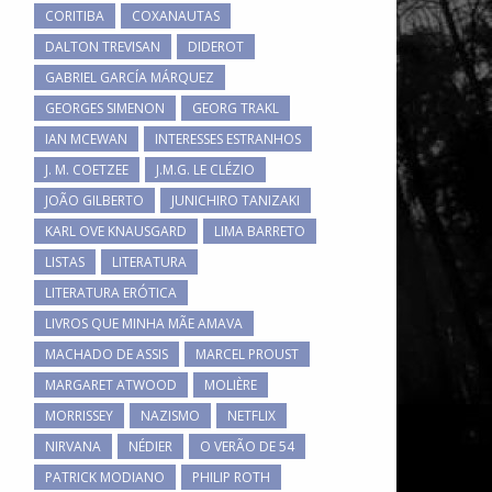
CORITIBA
COXANAUTAS
DALTON TREVISAN
DIDEROT
GABRIEL GARCÍA MÁRQUEZ
GEORGES SIMENON
GEORG TRAKL
IAN MCEWAN
INTERESSES ESTRANHOS
J. M. COETZEE
J.M.G. LE CLÉZIO
JOÃO GILBERTO
JUNICHIRO TANIZAKI
KARL OVE KNAUSGARD
LIMA BARRETO
LISTAS
LITERATURA
LITERATURA ERÓTICA
LIVROS QUE MINHA MÃE AMAVA
MACHADO DE ASSIS
MARCEL PROUST
MARGARET ATWOOD
MOLIÈRE
MORRISSEY
NAZISMO
NETFLIX
NIRVANA
NÉDIER
O VERÃO DE 54
PATRICK MODIANO
PHILIP ROTH