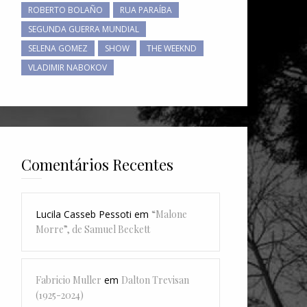
ROBERTO BOLAÑO
RUA PARAÍBA
SEGUNDA GUERRA MUNDIAL
SELENA GOMEZ
SHOW
THE WEEKND
VLADIMIR NABOKOV
Comentários Recentes
Lucila Casseb Pessoti
em
“Malone
Morre”, de Samuel Beckett
Fabricio Muller
em
Dalton Trevisan
(1925-2024)