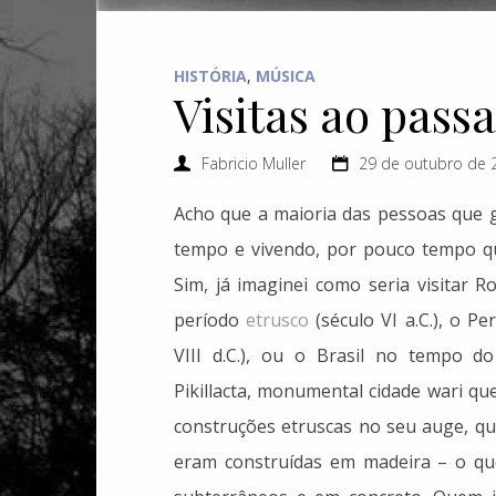
HISTÓRIA
,
MÚSICA
Visitas ao pass
Fabricio Muller
29 de outubro de 
Acho que a maioria das pessoas que g
tempo e vivendo, por pouco tempo qu
Sim, já imaginei como seria visitar
período
etrusco
(século VI a.C.), o P
VIII d.C.), ou o Brasil no tempo d
Pikillacta, monumental cidade wari qu
construções etruscas no seu auge, q
eram construídas em madeira – o qu