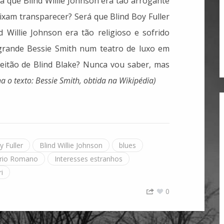
rá que Blind Willie Johnson era tão arrogante
xam transparecer? Será que Blind Boy Fuller
Willie Johnson era tão religioso e sofrido
grande Bessie Smith num teatro de luxo em
itão de Blind Blake? Nunca vou saber, mas
 o texto: Bessie Smith, obtida na Wikipédia)
y Fuller
Blind Willie Johnson
blues
rio Romano
Interesses estranhos
i
0