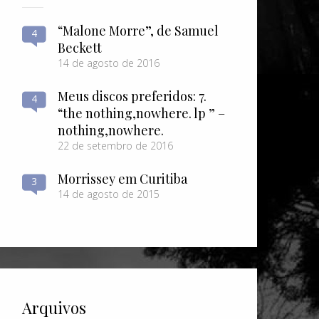
“Malone Morre”, de Samuel
4
Beckett
14 de agosto de 2016
Meus discos preferidos: 7.
4
“the nothing​,​nowhere. lp ” –
nothing​,​nowhere.
22 de setembro de 2016
Morrissey em Curitiba
3
14 de agosto de 2015
Arquivos