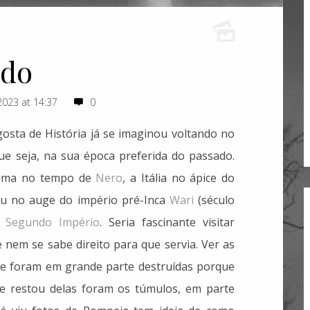
ado
2023 at 14:37
0
osta de História já se imaginou voltando no
e seja, na sua época preferida do passado.
 Roma no tempo de
Nero
, a Itália no ápice do
eru no auge do império pré-Inca
Wari
(século
o
Segundo Império
. Seria fascinante visitar
e nem se sabe direito para que servia. Ver as
ue foram em grande parte destruídas porque
e restou delas foram os túmulos, em parte