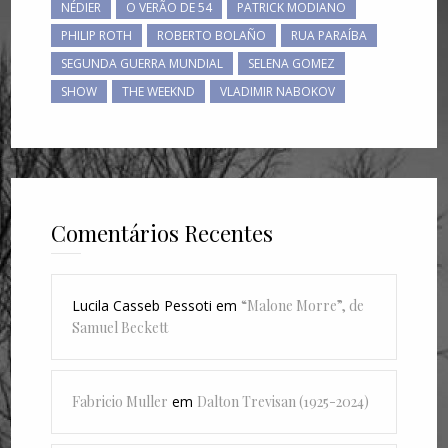
NÉDIER
O VERÃO DE 54
PATRICK MODIANO
PHILIP ROTH
ROBERTO BOLAÑO
RUA PARAÍBA
SEGUNDA GUERRA MUNDIAL
SELENA GOMEZ
SHOW
THE WEEKND
VLADIMIR NABOKOV
Comentários Recentes
Lucila Casseb Pessoti
em
“Malone Morre”, de
Samuel Beckett
Fabricio Muller
em
Dalton Trevisan (1925-2024)