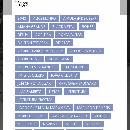
Tags
3040
ALICE MUNRO
A MULHER DE CÉSAR
ARIANA GRANDE
BLACK METAL
BONES
BÍBLIA
CORITIBA
COXANAUTAS
DALTON TREVISAN
DIDEROT
GABRIEL GARCÍA MÁRQUEZ
GEORGES SIMENON
GEORG TRAKL
IAN MCEWAN
INTERESSES ESTRANHOS
J. M. COETZEE
J.M.G. LE CLÉZIO
JOÃO GILBERTO
JUNICHIRO TANIZAKI
KARL OVE KNAUSGARD
LIMA BARRETO
LISTAS
LITERATURA
LITERATURA ERÓTICA
LIVROS QUE MINHA MÃE AMAVA
MACHADO DE ASSIS
MARCEL PROUST
MARGARET ATWOOD
MOLIÈRE
MORRISSEY
NAZISMO
NETFLIX
NIRVANA