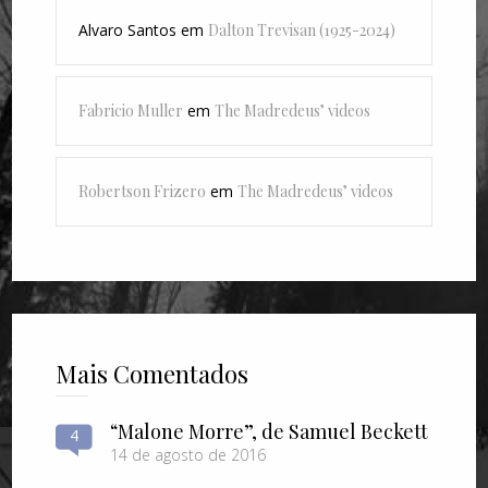
Alvaro Santos
em
Dalton Trevisan (1925-2024)
Fabricio Muller
em
The Madredeus’ videos
Robertson Frizero
em
The Madredeus’ videos
Mais Comentados
“Malone Morre”, de Samuel Beckett
4
14 de agosto de 2016