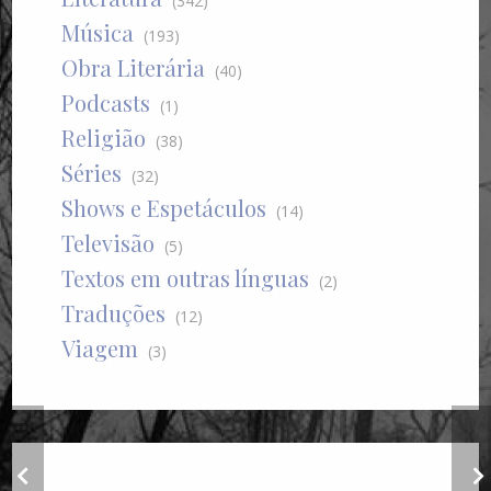
(342)
Música
(193)
Obra Literária
(40)
Podcasts
(1)
Religião
(38)
Séries
(32)
Shows e Espetáculos
(14)
Televisão
(5)
Textos em outras línguas
(2)
Traduções
(12)
Viagem
(3)
Bacurau e Canibais
(The Farm)