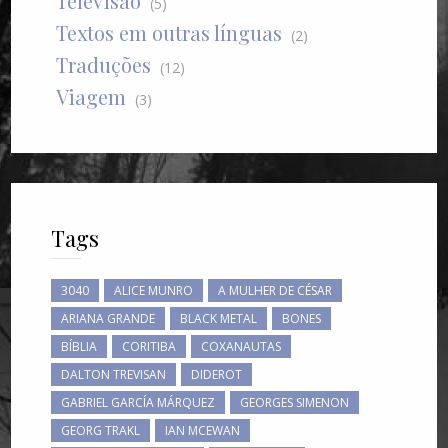
Televisão
(5)
Textos em outras línguas
(2)
Traduções
(12)
Viagem
(3)
Tags
3040
ALICE MUNRO
A MULHER DE CÉSAR
ARIANA GRANDE
BLACK METAL
BONES
BÍBLIA
CORITIBA
COXANAUTAS
DALTON TREVISAN
DIDEROT
GABRIEL GARCÍA MÁRQUEZ
GEORGES SIMENON
GEORG TRAKL
IAN MCEWAN