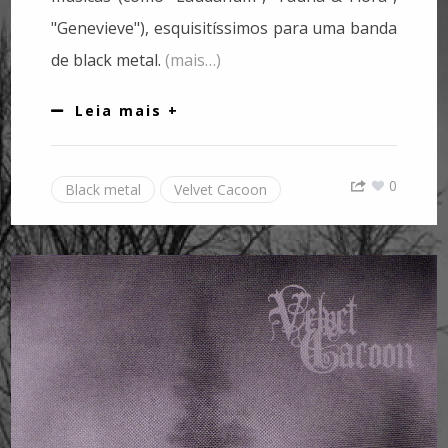
"Genevieve"), esquisitíssimos para uma banda
de black metal.
(mais…)
Leia mais +
0
Black metal
Velvet Cacoon