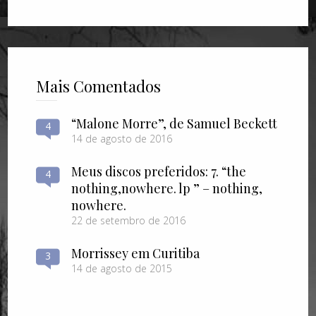
Mais Comentados
“Malone Morre”, de Samuel Beckett
4
14 de agosto de 2016
Meus discos preferidos: 7. “the
4
nothing​,​nowhere. lp ” – nothing​,​
nowhere.
22 de setembro de 2016
Morrissey em Curitiba
3
14 de agosto de 2015