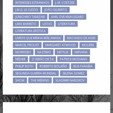
INTERESSES ESTRANHOS
J. M. COETZEE
J.M.G. LE CLÉZIO
JOÃO GILBERTO
JUNICHIRO TANIZAKI
KARL OVE KNAUSGARD
LIMA BARRETO
LISTAS
LITERATURA
LITERATURA ERÓTICA
LIVROS QUE MINHA MÃE AMAVA
MACHADO DE ASSIS
MARCEL PROUST
MARGARET ATWOOD
MOLIÈRE
MORRISSEY
NAZISMO
NETFLIX
NIRVANA
NÉDIER
O VERÃO DE 54
PATRICK MODIANO
PHILIP ROTH
ROBERTO BOLAÑO
RUA PARAÍBA
SEGUNDA GUERRA MUNDIAL
SELENA GOMEZ
SHOW
THE WEEKND
VLADIMIR NABOKOV