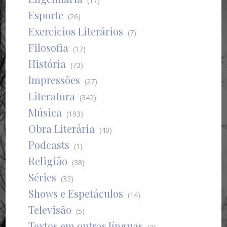
(17)
Esporte
(26)
Exercícios Literários
(7)
Filosofia
(17)
História
(73)
Impressões
(27)
Literatura
(342)
Música
(193)
Obra Literária
(40)
Podcasts
(1)
Religião
(38)
Séries
(32)
Shows e Espetáculos
(14)
Televisão
(5)
Textos em outras línguas