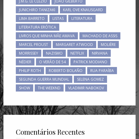
J.M.G. LE CLÉZIO
JOÃO GILBERTO
JUNICHIRO TANIZAKI
KARL OVE KNAUSGARD
LIMA BARRETO
LISTAS
LITERATURA
LITERATURA ERÓTICA
LIVROS QUE MINHA MÃE AMAVA
MACHADO DE ASSIS
MARCEL PROUST
MARGARET ATWOOD
MOLIÈRE
MORRISSEY
NAZISMO
NETFLIX
NIRVANA
NÉDIER
O VERÃO DE 54
PATRICK MODIANO
PHILIP ROTH
ROBERTO BOLAÑO
RUA PARAÍBA
SEGUNDA GUERRA MUNDIAL
SELENA GOMEZ
SHOW
THE WEEKND
VLADIMIR NABOKOV
Comentários Recentes