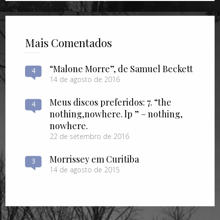
Mais Comentados
“Malone Morre”, de Samuel Beckett
4
14 de agosto de 2016
Meus discos preferidos: 7. “the
4
nothing​,​nowhere. lp ” – nothing​,​
nowhere.
22 de setembro de 2016
Morrissey em Curitiba
3
14 de agosto de 2015