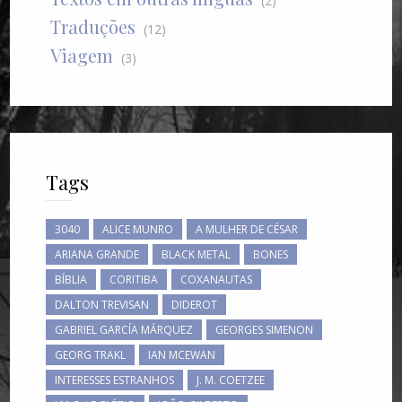
(2)
Traduções
(12)
Viagem
(3)
Tags
3040
ALICE MUNRO
A MULHER DE CÉSAR
ARIANA GRANDE
BLACK METAL
BONES
BÍBLIA
CORITIBA
COXANAUTAS
DALTON TREVISAN
DIDEROT
GABRIEL GARCÍA MÁRQUEZ
GEORGES SIMENON
GEORG TRAKL
IAN MCEWAN
INTERESSES ESTRANHOS
J. M. COETZEE