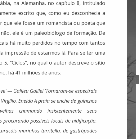
uábia, na Alemanha, no capítulo 8, intitulado
samente escrito que, como eu desconhecia a
sar que ele fosse um romancista ou poeta que
s não, ele é um paleobiólogo de formação. De
cais há muito perdidos no tempo com tantos
da impressão de estarmos lá. Para se ter uma
o 5, “Ciclos”, no qual o autor descreve o sítio
no, há 41 milhões de anos:
ve’ — Galileu Galilei
‘Tornaram-se espectrais
Virgílio, Eneida
A praia se enche de guinchos
elhas chamando insistentemente seus
 procurando possíveis locais de nidificação.
caracóis marinhos turritella, de gastrópodes