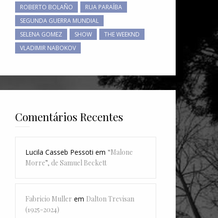
ROBERTO BOLAÑO
RUA PARAÍBA
SEGUNDA GUERRA MUNDIAL
SELENA GOMEZ
SHOW
THE WEEKND
VLADIMIR NABOKOV
Comentários Recentes
Lucila Casseb Pessoti
em
“Malone
Morre”, de Samuel Beckett
Fabricio Muller
em
Dalton Trevisan
(1925-2024)