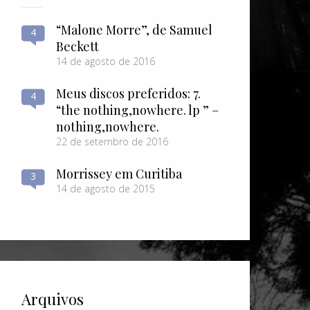
“Malone Morre”, de Samuel
4
Beckett
14 de agosto de 2016
Meus discos preferidos: 7.
4
“the nothing​,​nowhere. lp ” –
nothing​,​nowhere.
22 de setembro de 2016
Morrissey em Curitiba
3
14 de agosto de 2015
Arquivos