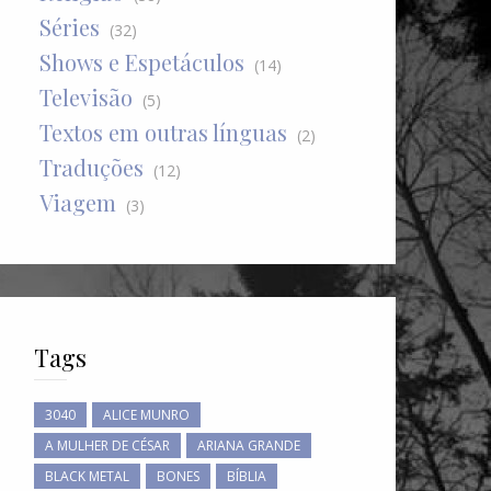
Séries
(32)
Shows e Espetáculos
(14)
Televisão
(5)
Textos em outras línguas
(2)
Traduções
(12)
Viagem
(3)
Tags
3040
ALICE MUNRO
A MULHER DE CÉSAR
ARIANA GRANDE
BLACK METAL
BONES
BÍBLIA