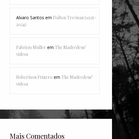
Alvaro Santos
em
Dalton Trevisan (1925-
2024)
Fabricio Muller
em
The Madredeus’
videos
Robertson Frizero
em
The Madredeus’
videos
Mais Comentados