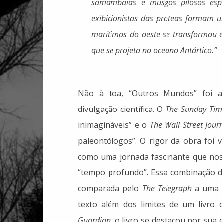
samambaias e musgos pilosos espr
exibicionistas das proteas formam 
marítimos do oeste se transformou em
que se projeta no oceano Antártico.”
Não à toa, “Outros Mundos” foi a
divulgação científica. O
The Sunday Tim
inimagináveis” e o
The Wall Street Jour
paleontólogos”. O rigor da obra foi v
como uma jornada fascinante que nos 
“tempo profundo”. Essa combinação de
comparada pelo
The Telegraph
a uma e
texto além dos limites de um livro 
Guardian
, o livro se destacou por sua