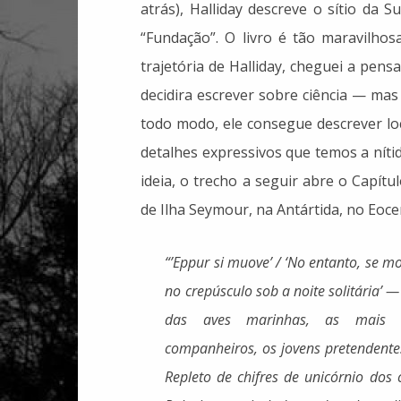
atrás), Halliday descreve o sítio da S
“Fundação”. O livro é tão maravilho
trajetória de Halliday, cheguei a pen
decidira escrever sobre ciência — ma
todo modo, ele consegue descrever lo
detalhes expressivos que temos a níti
ideia, o trecho a seguir abre o Capítul
de Ilha Seymour, na Antártida, no Eoce
“
’Eppur si muove’ / ‘No entanto, se mo
no crepúsculo sob a noite solitária’ — 
das aves marinhas, as mais v
companheiros, os jovens pretendentes
Repleto de chifres de unicórnio dos 