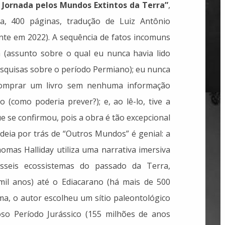
Jornada pelos Mundos Extintos da Terra”
,
va, 400 páginas, tradução de Luiz Antônio
ente em 2022). A sequência de fatos incomuns
a (assunto sobre o qual eu nunca havia lido
esquisas sobre o período Permiano); eu nunca
 comprar um livro sem nenhuma informação
o (como poderia prever?); e, ao lê-lo, tive a
ue se confirmou, pois a obra é tão excepcional
ideia por trás de “Outros Mundos” é genial: a
omas Halliday utiliza uma narrativa imersiva
esseis ecossistemas do passado da Terra,
mil anos) até o Ediacarano (há mais de 500
ma, o autor escolheu um sítio paleontológico
oso Período Jurássico (155 milhões de anos