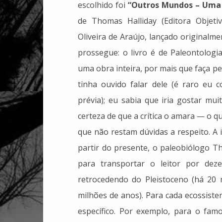
escolhido foi
“Outros Mundos – Uma 
de Thomas Halliday (Editora Objeti
Oliveira de Araújo, lançado originalm
prossegue: o livro é de Paleontologi
uma obra inteira, por mais que faça p
tinha ouvido falar dele (é raro eu
prévia); eu sabia que iria gostar muit
certeza de que a crítica o amara — o q
que não restam dúvidas a respeito. A 
partir do presente, o paleobiólogo Th
para transportar o leitor por dez
retrocedendo do Pleistoceno (há 20 
milhões de anos). Para cada ecossiste
específico. Por exemplo, para o fam