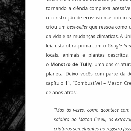
tornando a ciência complexa acessíve
reconstrução de ecossistemas inteiros
criou um
best-seller
que ressoa como u
da vida e as mudanças climáticas. A ún
leia esta obra-prima com o
Google Ima
locais, animais e plantas descrito
o
Monstro de Tully
, uma das criatur
planeta. Deixo vocês com parte da de
capítulo 11, “Combustível – Mazon Cre
de anos atrás”:
“Mas às vezes, como acontece com 
salobro do Mazon Creek, as extrava
criaturas semelhantes no registro fo