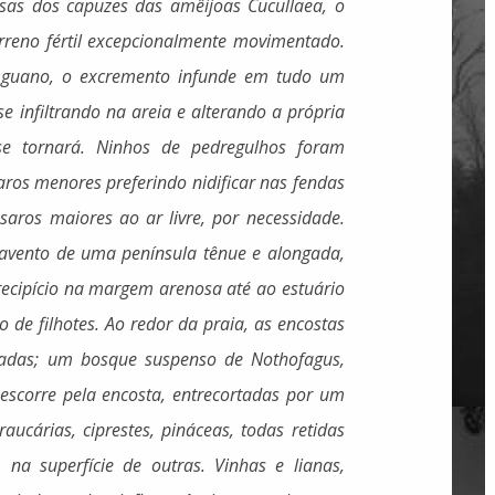
lisas dos capuzes das amêijoas Cucullaea, o
rreno fértil excepcionalmente movimentado.
 guano, o excremento infunde em tudo um
se infiltrando na areia e alterando a própria
e tornará. Ninhos de pedregulhos foram
ros menores preferindo nidificar nas fendas
saros maiores ao ar livre, por necessidade.
avento de uma península tênue e alongada,
ecipício na margem arenosa até ao estuário
o de filhotes. Ao redor da praia, as encostas
zadas; um bosque suspenso de
Nothofagus
,
escorre pela encosta, entrecortadas por um
ucárias, ciprestes, pináceas, todas retidas
 na superfície de outras. Vinhas e lianas,