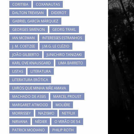
CORITIBA
COXANAUTAS
DALTON TREVISAN
DIDEROT
GABRIEL GARCÍA MÁRQUEZ
GEORGES SIMENON
GEORG TRAKL
IAN MCEWAN
INTERESSES ESTRANHOS
J. M. COETZEE
J.M.G. LE CLÉZIO
JOÃO GILBERTO
JUNICHIRO TANIZAKI
KARL OVE KNAUSGARD
LIMA BARRETO
LISTAS
LITERATURA
LITERATURA ERÓTICA
LIVROS QUE MINHA MÃE AMAVA
MACHADO DE ASSIS
MARCEL PROUST
MARGARET ATWOOD
MOLIÈRE
MORRISSEY
NAZISMO
NETFLIX
NIRVANA
NÉDIER
O VERÃO DE 54
PATRICK MODIANO
PHILIP ROTH