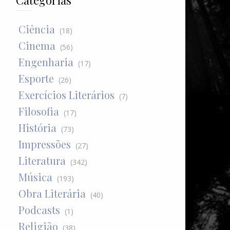
Categorias
Ciência
(18)
Cinema
(56)
Engenharia
(17)
Esporte
(26)
Exercícios Literários
(7)
Filosofia
(17)
História
(73)
Impressões
(27)
Literatura
(342)
Música
(193)
Obra Literária
(40)
Podcasts
(1)
Religião
(38)