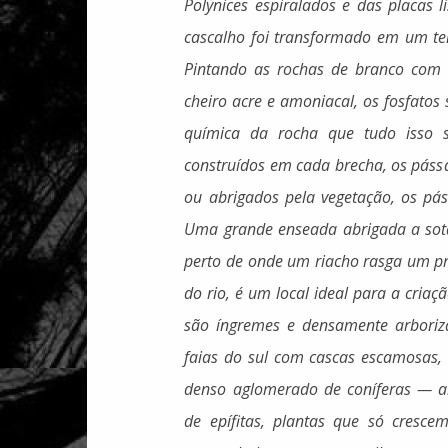
Polynices espiralados e das placas 
cascalho foi transformado em um te
Pintando as rochas de branco com
cheiro acre e amoniacal, os fosfatos 
química da rocha que tudo isso s
construídos em cada brecha, os pássa
ou abrigados pela vegetação, os pás
Uma grande enseada abrigada a sot
perto de onde um riacho rasga um pr
do rio, é um local ideal para a criaçã
são íngremes e densamente arbori
faias do sul com cascas escamosas, 
denso aglomerado de coníferas — ara
de epífitas, plantas que só crescem