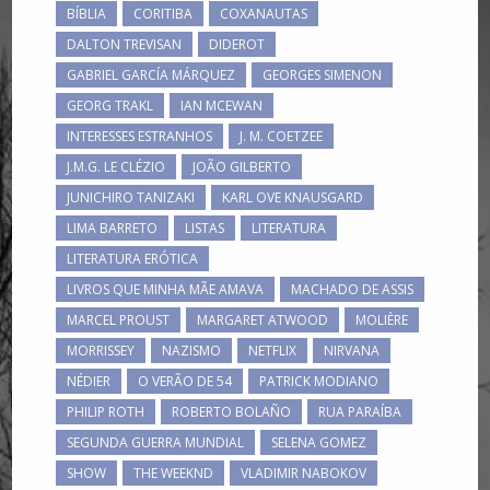
BÍBLIA
CORITIBA
COXANAUTAS
DALTON TREVISAN
DIDEROT
GABRIEL GARCÍA MÁRQUEZ
GEORGES SIMENON
GEORG TRAKL
IAN MCEWAN
INTERESSES ESTRANHOS
J. M. COETZEE
J.M.G. LE CLÉZIO
JOÃO GILBERTO
JUNICHIRO TANIZAKI
KARL OVE KNAUSGARD
LIMA BARRETO
LISTAS
LITERATURA
LITERATURA ERÓTICA
LIVROS QUE MINHA MÃE AMAVA
MACHADO DE ASSIS
MARCEL PROUST
MARGARET ATWOOD
MOLIÈRE
MORRISSEY
NAZISMO
NETFLIX
NIRVANA
NÉDIER
O VERÃO DE 54
PATRICK MODIANO
PHILIP ROTH
ROBERTO BOLAÑO
RUA PARAÍBA
SEGUNDA GUERRA MUNDIAL
SELENA GOMEZ
SHOW
THE WEEKND
VLADIMIR NABOKOV