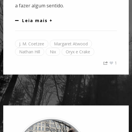
a fazer algum sentido.
Leia mais +
J. M. Coetzee
Margaret Atwood
Nathan Hill
Nix
Oryx e Crake
1