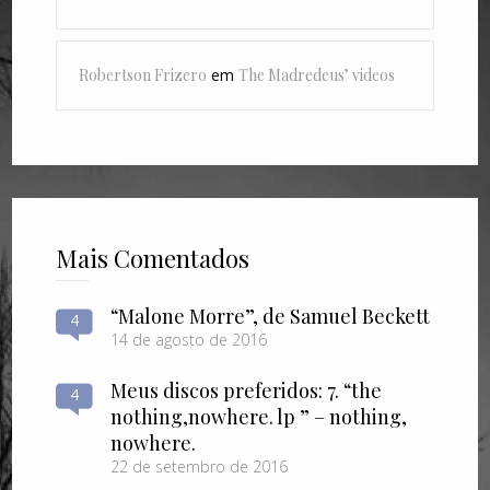
Robertson Frizero
em
The Madredeus’ videos
Mais Comentados
“Malone Morre”, de Samuel Beckett
4
14 de agosto de 2016
Meus discos preferidos: 7. “the
4
nothing​,​nowhere. lp ” – nothing​,​
nowhere.
22 de setembro de 2016