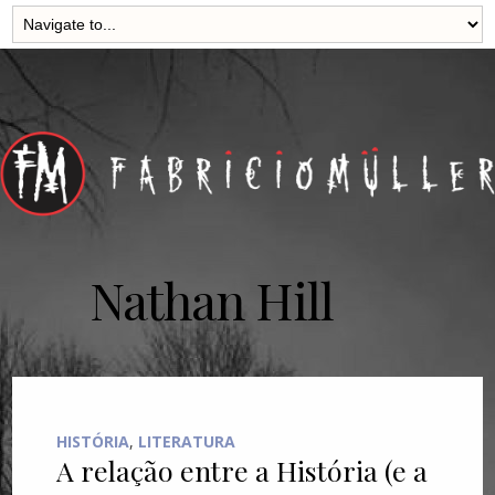
Nathan Hill
HISTÓRIA
,
LITERATURA
A relação entre a História (e a