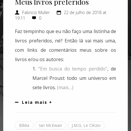
Meus livros preferidos
Fabricio Muller
22 de julho de 2018 at
19:11
0
Faz tempinho que eu não faço uma listinha de
livros preferidos, né? Então lá vai mais uma,
com links de comentários meus sobre os
livros e/ou os autores:
1.
“Em busca do tempo perdido”
, de
Marcel Proust: todo um universo em
sete livros.
(mais…)
Leia mais +
Bíblia
Ian McEwan
J.M.G. Le Clézio