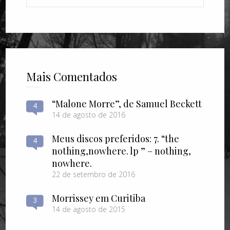
Mais Comentados
“Malone Morre”, de Samuel Beckett
4
14 de agosto de 2016
Meus discos preferidos: 7. “the
4
nothing​,​nowhere. lp ” – nothing​,​
nowhere.
22 de setembro de 2016
Morrissey em Curitiba
3
14 de agosto de 2015