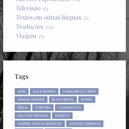
Televisão
(5)
Textos em outras línguas
(2)
Traduções
(12)
Viagem
(3)
Tags
3040
ALICE MUNRO
A MULHER DE CÉSAR
ARIANA GRANDE
BLACK METAL
BONES
BÍBLIA
CORITIBA
COXANAUTAS
DALTON TREVISAN
DIDEROT
GABRIEL GARCÍA MÁRQUEZ
GEORGES SIMENON