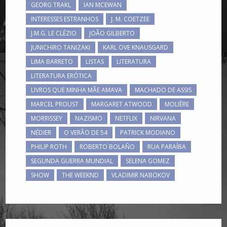
GEORG TRAKL
IAN MCEWAN
INTERESSES ESTRANHOS
J. M. COETZEE
J.M.G. LE CLÉZIO
JOÃO GILBERTO
JUNICHIRO TANIZAKI
KARL OVE KNAUSGARD
LIMA BARRETO
LISTAS
LITERATURA
LITERATURA ERÓTICA
LIVROS QUE MINHA MÃE AMAVA
MACHADO DE ASSIS
MARCEL PROUST
MARGARET ATWOOD
MOLIÈRE
MORRISSEY
NAZISMO
NETFLIX
NIRVANA
NÉDIER
O VERÃO DE 54
PATRICK MODIANO
PHILIP ROTH
ROBERTO BOLAÑO
RUA PARAÍBA
SEGUNDA GUERRA MUNDIAL
SELENA GOMEZ
SHOW
THE WEEKND
VLADIMIR NABOKOV