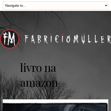
livro na
amazon