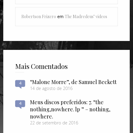
Robertson Frizero
em
The Madredeus’ videos
Mais Comentados
“Malone Morre”, de Samuel Beckett
4
14 de agosto de 2016
Meus discos preferidos: 7. “the
4
nothing​,​nowhere. lp ” – nothing​,​
nowhere.
22 de setembro de 2016