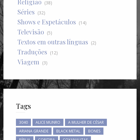
Religião
(38)
Séries
(32)
Shows e Espetáculos
(14)
Televisão
(5)
Textos em outras línguas
(2)
Traduções
(12)
Viagem
(3)
Tags
3040
ALICE MUNRO
A MULHER DE CÉSAR
ARIANA GRANDE
BLACK METAL
BONES
BÍBLIA
CORITIBA
COXANAUTAS