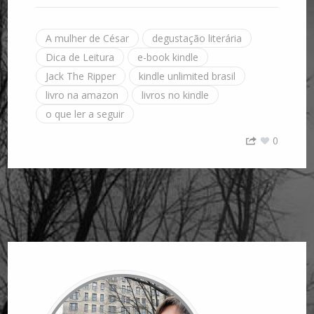
A mulher de César
degustação literária
Dica de Leitura
e-book kindle
Jack The Ripper
kindle unlimited brasil
livro na amazon
livros no kindle
o que ler a seguir
0