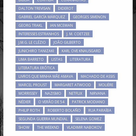
DALTON TREVISAN
DIDEROT
GABRIEL GARCÍA MÁRQUEZ
GEORGES SIMENON
GEORG TRAKL
IAN MCEWAN
INTERESSES ESTRANHOS
J. M. COETZEE
J.M.G. LE CLÉZIO
JOÃO GILBERTO
JUNICHIRO TANIZAKI
KARL OVE KNAUSGARD
LIMA BARRETO
LISTAS
LITERATURA
LITERATURA ERÓTICA
LIVROS QUE MINHA MÃE AMAVA
MACHADO DE ASSIS
MARCEL PROUST
MARGARET ATWOOD
MOLIÈRE
MORRISSEY
NAZISMO
NETFLIX
NIRVANA
NÉDIER
O VERÃO DE 54
PATRICK MODIANO
PHILIP ROTH
ROBERTO BOLAÑO
RUA PARAÍBA
SEGUNDA GUERRA MUNDIAL
SELENA GOMEZ
SHOW
THE WEEKND
VLADIMIR NABOKOV