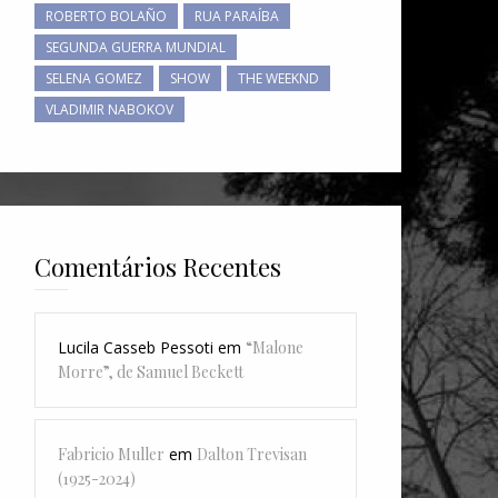
ROBERTO BOLAÑO
RUA PARAÍBA
SEGUNDA GUERRA MUNDIAL
SELENA GOMEZ
SHOW
THE WEEKND
VLADIMIR NABOKOV
Comentários Recentes
Lucila Casseb Pessoti
em
“Malone
Morre”, de Samuel Beckett
Fabricio Muller
em
Dalton Trevisan
(1925-2024)