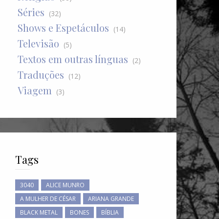
Séries
(32)
Shows e Espetáculos
(14)
Televisão
(5)
Textos em outras línguas
(2)
Traduções
(12)
Viagem
(3)
Tags
3040
ALICE MUNRO
A MULHER DE CÉSAR
ARIANA GRANDE
BLACK METAL
BONES
BÍBLIA