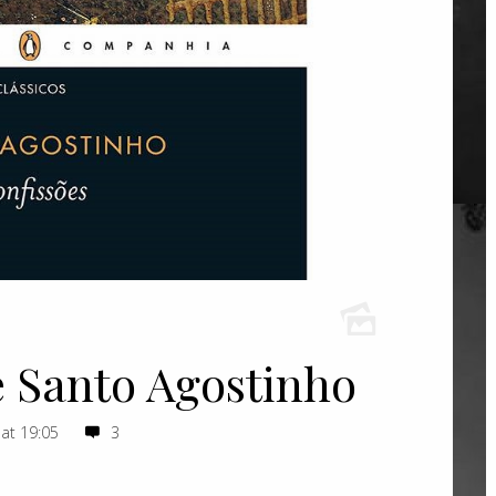
e Santo Agostinho
 at 19:05
3