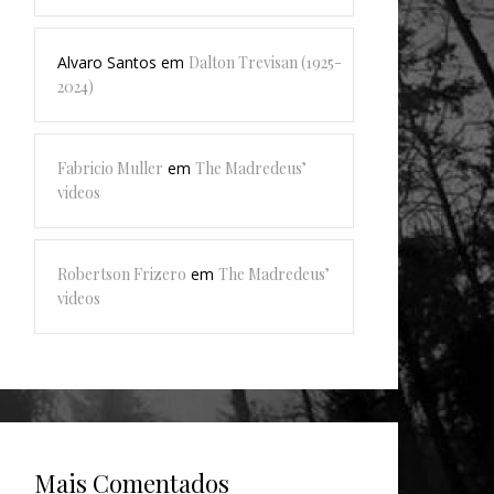
Alvaro Santos
em
Dalton Trevisan (1925-
2024)
Fabricio Muller
em
The Madredeus’
videos
Robertson Frizero
em
The Madredeus’
videos
Mais Comentados