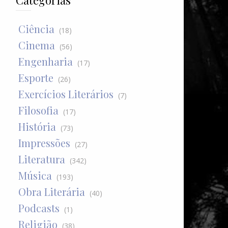
Categorias
Ciência
(18)
Cinema
(56)
Engenharia
(17)
Esporte
(26)
Exercícios Literários
(7)
Filosofia
(17)
História
(73)
Impressões
(27)
Literatura
(342)
Música
(193)
Obra Literária
(40)
Podcasts
(1)
Religião
(38)