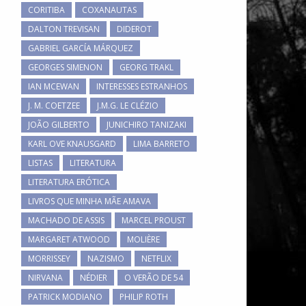
CORITIBA
COXANAUTAS
DALTON TREVISAN
DIDEROT
GABRIEL GARCÍA MÁRQUEZ
GEORGES SIMENON
GEORG TRAKL
IAN MCEWAN
INTERESSES ESTRANHOS
J. M. COETZEE
J.M.G. LE CLÉZIO
JOÃO GILBERTO
JUNICHIRO TANIZAKI
KARL OVE KNAUSGARD
LIMA BARRETO
LISTAS
LITERATURA
LITERATURA ERÓTICA
LIVROS QUE MINHA MÃE AMAVA
MACHADO DE ASSIS
MARCEL PROUST
MARGARET ATWOOD
MOLIÈRE
MORRISSEY
NAZISMO
NETFLIX
NIRVANA
NÉDIER
O VERÃO DE 54
PATRICK MODIANO
PHILIP ROTH