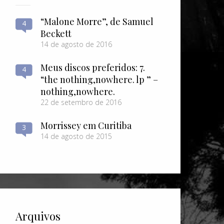
“Malone Morre”, de Samuel
4
Beckett
14 de agosto de 2016
Meus discos preferidos: 7.
4
“the nothing​,​nowhere. lp ” –
nothing​,​nowhere.
22 de setembro de 2016
Morrissey em Curitiba
3
14 de agosto de 2015
Arquivos