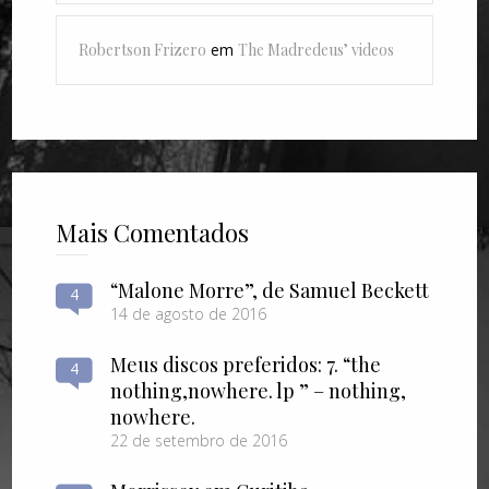
Robertson Frizero
em
The Madredeus’ videos
Mais Comentados
“Malone Morre”, de Samuel Beckett
4
14 de agosto de 2016
Meus discos preferidos: 7. “the
4
nothing​,​nowhere. lp ” – nothing​,​
nowhere.
22 de setembro de 2016