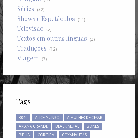
Séries
(32)
Shows e Espetáculos
(14)
Televisão
(5)
Textos em outras línguas
(2)
Traduções
(12)
Viagem
(3)
Tags
3040
ALICE MUNRO
A MULHER DE CÉSAR
ARIANA GRANDE
BLACK METAL
BONES
BÍBLIA
CORITIBA
COXANAUTAS