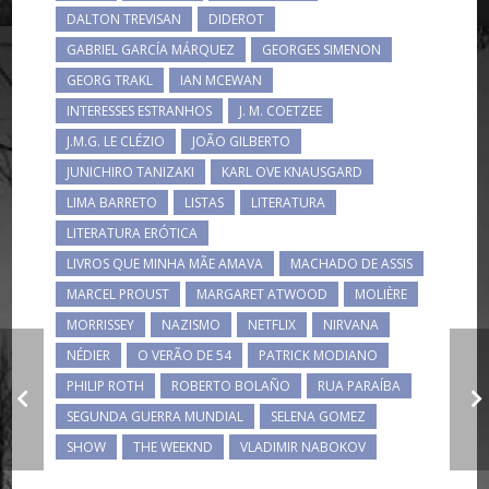
DALTON TREVISAN
DIDEROT
GABRIEL GARCÍA MÁRQUEZ
GEORGES SIMENON
GEORG TRAKL
IAN MCEWAN
INTERESSES ESTRANHOS
J. M. COETZEE
J.M.G. LE CLÉZIO
JOÃO GILBERTO
JUNICHIRO TANIZAKI
KARL OVE KNAUSGARD
LIMA BARRETO
LISTAS
LITERATURA
LITERATURA ERÓTICA
LIVROS QUE MINHA MÃE AMAVA
MACHADO DE ASSIS
MARCEL PROUST
MARGARET ATWOOD
MOLIÈRE
MORRISSEY
NAZISMO
NETFLIX
NIRVANA
NÉDIER
O VERÃO DE 54
PATRICK MODIANO
PHILIP ROTH
ROBERTO BOLAÑO
RUA PARAÍBA
Duas séries
norueguesas
SEGUNDA GUERRA MUNDIAL
SELENA GOMEZ
SHOW
THE WEEKND
VLADIMIR NABOKOV