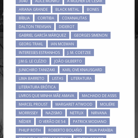
3040
ALICE MUNRO
A MULHER DE CÉSAR
ARIANA GRANDE
BLACK METAL
BONES
BÍBLIA
CORITIBA
COXANAUTAS
DALTON TREVISAN
DIDEROT
GABRIEL GARCÍA MÁRQUEZ
GEORGES SIMENON
GEORG TRAKL
IAN MCEWAN
INTERESSES ESTRANHOS
J. M. COETZEE
J.M.G. LE CLÉZIO
JOÃO GILBERTO
JUNICHIRO TANIZAKI
KARL OVE KNAUSGARD
LIMA BARRETO
LISTAS
LITERATURA
LITERATURA ERÓTICA
LIVROS QUE MINHA MÃE AMAVA
MACHADO DE ASSIS
MARCEL PROUST
MARGARET ATWOOD
MOLIÈRE
MORRISSEY
NAZISMO
NETFLIX
NIRVANA
NÉDIER
O VERÃO DE 54
PATRICK MODIANO
PHILIP ROTH
ROBERTO BOLAÑO
RUA PARAÍBA