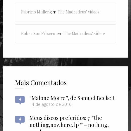
Fabricio Muller
em
The Madredeus’ videos
Robertson Frizero
em
The Madredeus’ videos
Mais Comentados
“Malone Morre”, de Samuel Beckett
4
14 de agosto de 2016
Meus discos preferidos: 7. “the
4
nothing​,​nowhere. lp ” – nothing​,​