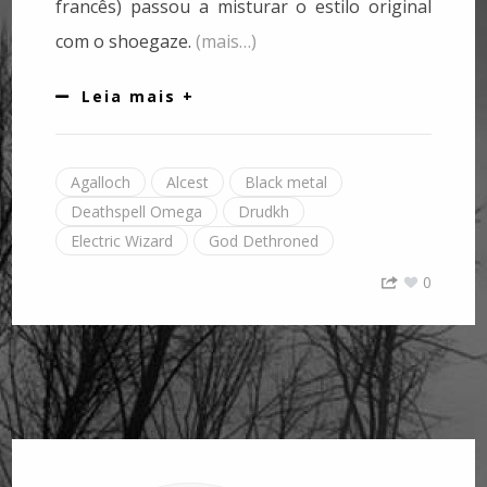
francês) passou a misturar o estilo original
com o shoegaze.
(mais…)
Leia mais +
Agalloch
Alcest
Black metal
Deathspell Omega
Drudkh
Electric Wizard
God Dethroned
0