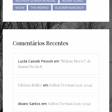
SEGUNDA GUERRA MUNDIAL
SELENA GOMEZ
SHOW
THE WEEKND
VLADIMIR NABOKOV
Comentários Recentes
Lucila Casseb Pessoti
em
“Malone Morre”, de
Samuel Beckett
Fabricio Muller
em
Dalton Trevisan (1925-2024)
Alvaro Santos
em
Dalton Trevisan (1925-2024)