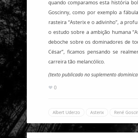
quando comparamos esta história bob
Goscinny, como por exemplo a fábula 
rasteira “Asterix e o adivinho”, a prof
o estudo sobre a ambição humana “As
deboche sobre os dominadores de tod
César”, ficamos pensando se realmen
carreira tão melancólico.
(texto publicado no suplemento dominica
0
Albert Uderzo
Asterix
René Gosci