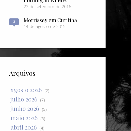
nothing​,​nowhere.
22 de setembro de 2016
Morrissey em Curitiba
3
14 de agosto de 2015
Arquivos
agosto 2026
(2)
julho 2026
(7)
junho 2026
(5)
maio 2026
(5)
abril 2026
(4)