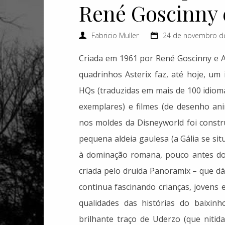
René Goscinny 
Fabricio Muller
24 de novembro d
Criada em 1961 por René Goscinny e Al
quadrinhos Asterix faz, até hoje, um
HQs (traduzidas em mais de 100 idiom
exemplares) e filmes (de desenho an
nos moldes da Disneyworld foi constru
pequena aldeia gaulesa (a Gália se si
à dominação romana, pouco antes do i
criada pelo druida Panoramix – que d
continua fascinando crianças, jovens
qualidades das histórias do baixinh
brilhante traço de Uderzo (que nitid