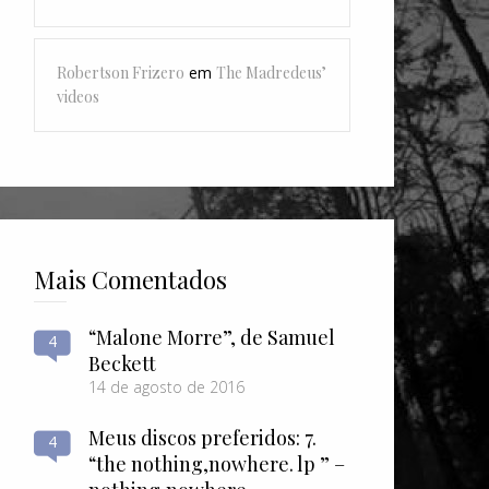
Robertson Frizero
em
The Madredeus’
videos
Mais Comentados
“Malone Morre”, de Samuel
4
Beckett
14 de agosto de 2016
Meus discos preferidos: 7.
4
“the nothing​,​nowhere. lp ” –