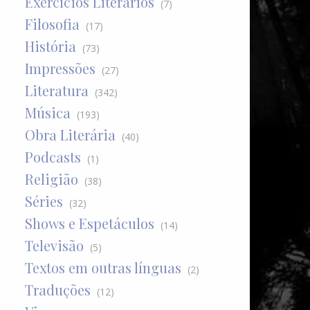
Exercícios Literários
(7)
Filosofia
(17)
História
(73)
Impressões
(27)
Literatura
(342)
Música
(193)
Obra Literária
(40)
Podcasts
(1)
Religião
(38)
Séries
(32)
Shows e Espetáculos
(14)
Televisão
(5)
Textos em outras línguas
(2)
Traduções
(12)