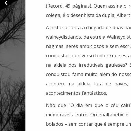
as respostas?", de
(Record, 49 páginas). Quem assina o 
Sabine Hossenfelder
colega, é o desenhista da dupla, Albert
A história conta a chegada de duas na
walneydistianos, da estrela Walneydis
nagmas, seres ambiciosos e sem escr
conquistar o universo todo. O que esta
na aldeia dos irredutíveis gauleses?
conquistou fama muito além do nosso 
acontece na aldeia: luta de naves,
acontecimentos fantásticos.
Não que “O dia em que o céu caiu
memoráveis entre Ordenalfabetix e 
bolados – sem contar que é sempre um