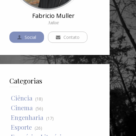
Fabricio Muller
Autor
Social
Contato
Categorias
Ciência
(18)
Cinema
(56)
Engenharia
(17)
Esporte
(26)