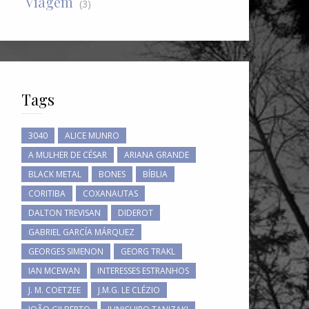
Viagem
(3)
Tags
3040
ALICE MUNRO
A MULHER DE CÉSAR
ARIANA GRANDE
BLACK METAL
BONES
BÍBLIA
CORITIBA
COXANAUTAS
DALTON TREVISAN
DIDEROT
GABRIEL GARCÍA MÁRQUEZ
GEORGES SIMENON
GEORG TRAKL
IAN MCEWAN
INTERESSES ESTRANHOS
J. M. COETZEE
J.M.G. LE CLÉZIO