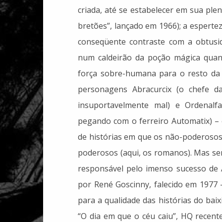
criada, até se estabelecer em sua plen
bretões”, lançado em 1966); a espertez
conseqüente contraste com a obtusi
num caldeirão da poção mágica quand
força sobre-humana para o resto da v
personagens Abracurcix (o chefe da
insuportavelmente mal) e Ordenalf
pegando com o ferreiro Automatix) – 
de histórias em que os não-poderosos
poderosos (aqui, os romanos). Mas se
responsável pelo imenso sucesso de A
por René Goscinny, falecido em 1977 
para a qualidade das histórias do ba
“O dia em que o céu caiu”, HQ recent
"A ciência tem todas