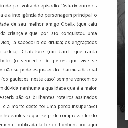
itude por volta do episódio “Asterix entre os
a e a inteligência do personagem principal; o
dade de seu melhor amigo Obelix (que caiu
o criança e que, por isto, conquistou uma
ida); a sabedoria do druida; os engraçados
 aldeia), Chatotorix (um bardo que canta
abetix (o vendedor de peixes que vive se
e não se pode esquecer do charme adicional
 (os gauleses, neste caso) sempre vencem os
m dúvida nenhuma a qualidade que é a maior
sterix são os brilhantes roteiros assinados
– e a morte deste foi uma perda insuperável
ixinho gaulês, o que se pode comprovar lendo
emente publicada lá fora e também por aqui