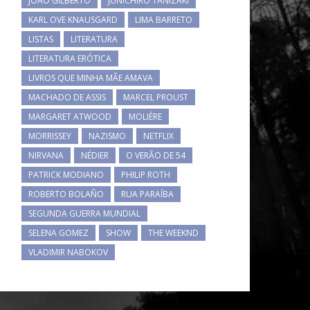
JOÃO GILBERTO
JUNICHIRO TANIZAKI
KARL OVE KNAUSGARD
LIMA BARRETO
LISTAS
LITERATURA
LITERATURA ERÓTICA
LIVROS QUE MINHA MÃE AMAVA
MACHADO DE ASSIS
MARCEL PROUST
MARGARET ATWOOD
MOLIÈRE
MORRISSEY
NAZISMO
NETFLIX
NIRVANA
NÉDIER
O VERÃO DE 54
PATRICK MODIANO
PHILIP ROTH
ROBERTO BOLAÑO
RUA PARAÍBA
SEGUNDA GUERRA MUNDIAL
SELENA GOMEZ
SHOW
THE WEEKND
VLADIMIR NABOKOV