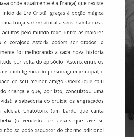
tuava onde atualmente é a França) que resiste
nício da Era Cristã, graças à poção mágica
á uma força sobrenatural a seus habitantes -
 e adultos pelo mundo todo. Entre as maiores
o e corajoso Asterix podem ser citados: o
amente foi melhorando a cada nova história
itude por volta do episódio "Asterix entre os
a e a inteligência do personagem principal; o
dade de seu melhor amigo Obelix (que caiu
o criança e que, por isto, conquistou uma
ida); a sabedoria do druida; os engraçados
 aldeia), Chatotorix (um bardo que canta
abetix (o vendedor de peixes que vive se
e não se pode esquecer do charme adicional