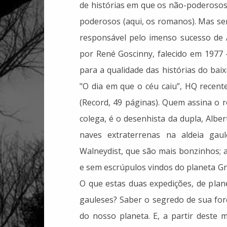
de histórias em que os não-poderosos
poderosos (aqui, os romanos). Mas se
responsável pelo imenso sucesso de A
por René Goscinny, falecido em 1977 
para a qualidade das histórias do ba
"O dia em que o céu caiu”, HQ recent
(Record, 49 páginas). Quem assina o 
colega, é o desenhista da dupla, Albe
naves extraterrenas na aldeia gaul
Walneydist, que são mais bonzinhos; 
e sem escrúpulos vindos do planeta G
O que estas duas expedições, de plane
gauleses? Saber o segredo de sua for
do nosso planeta. E, a partir deste m