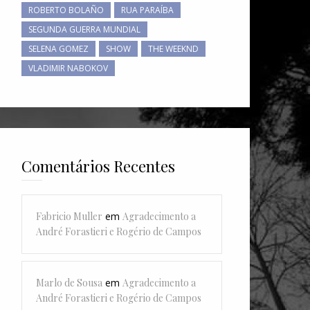
ROBERTO BOLAÑO
RUA PARAÍBA
SEGUNDA GUERRA MUNDIAL
SELENA GOMEZ
SHOW
THE WEEKND
VLADIMIR NABOKOV
Comentários Recentes
Fabricio Muller
em
Agradecimento a
André Forastieri e Rogério de Campos
Marlo de Sousa
em
Agradecimento a
André Forastieri e Rogério de Campos