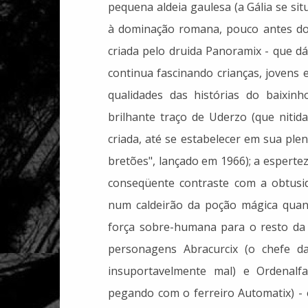
pequena aldeia gaulesa (a Gália se si
à dominação romana, pouco antes do i
criada pelo druida Panoramix - que d
continua fascinando crianças, jovens
qualidades das histórias do baixinh
brilhante traço de Uderzo (que nitid
criada, até se estabelecer em sua plen
bretões", lançado em 1966); a espertez
conseqüente contraste com a obtusi
num caldeirão da poção mágica quand
força sobre-humana para o resto da v
personagens Abracurcix (o chefe da
insuportavelmente mal) e Ordenalf
pegando com o ferreiro Automatix) - 