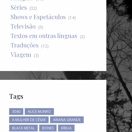
Séries
(32)
Shows e Espetáculos
(14)
Televisão
(5)
Textos em outras línguas
(2)
Traduções
(12)
Viagem
(3)
Tags
3040
ALICE MUNRO
A MULHER DE CÉSAR
ARIANA GRANDE
BLACK METAL
BONES
BÍBLIA