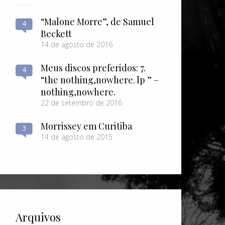
“Malone Morre”, de Samuel
4
Beckett
14 de agosto de 2016
Meus discos preferidos: 7.
4
“the nothing​,​nowhere. lp ” –
nothing​,​nowhere.
22 de setembro de 2016
Morrissey em Curitiba
3
14 de agosto de 2015
Arquivos