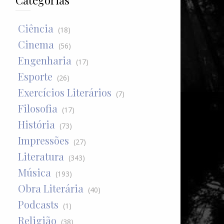
Categorias
Ciência
(18)
Cinema
(56)
Engenharia
(17)
Esporte
(26)
Exercícios Literários
(7)
Filosofia
(17)
História
(73)
Impressões
(27)
Literatura
(343)
Música
(193)
Obra Literária
(40)
Podcasts
(1)
Religião
(38)