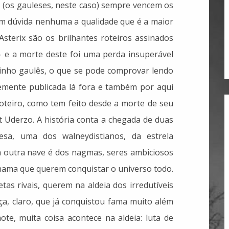
 (os gauleses, neste caso) sempre vencem os
m dúvida nenhuma a qualidade que é a maior
sterix são os brilhantes roteiros assinados
- e a morte deste foi uma perda insuperável
ixinho gaulês, o que se pode comprovar lendo
emente publicada lá fora e também por aqui
roteiro, como tem feito desde a morte de seu
rt Uderzo. A história conta a chegada de duas
esa, uma dos walneydistianos, da estrela
a outra nave é dos nagmas, seres ambiciosos
nama que querem conquistar o universo todo.
tas rivais, querem na aldeia dos irredutíveis
ça, claro, que já conquistou fama muito além
ote, muita coisa acontece na aldeia: luta de