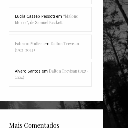
Lucila Casseb Pessoti
em
“Malone
Morre”, de Samuel Beckett
Fabricio Muller
em
Dalton Trevisan
(1925-2024)
Alvaro Santos
em
Dalton Trevisan (1925-
2024)
Mais Comentados