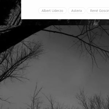
Albert Uderzo
Asterix
René Gosci