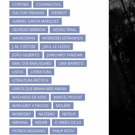
CORITIBA
COXANAUTAS
DALTON TREVISAN
DIDEROT
GABRIEL GARCÍA MÁRQUEZ
GEORGES SIMENON
GEORG TRAKL
IAN MCEWAN
INTERESSES ESTRANHOS
J. M. COETZEE
J.M.G. LE CLÉZIO
JOÃO GILBERTO
JUNICHIRO TANIZAKI
KARL OVE KNAUSGARD
LIMA BARRETO
LISTAS
LITERATURA
LITERATURA ERÓTICA
LIVROS QUE MINHA MÃE AMAVA
MACHADO DE ASSIS
MARCEL PROUST
MARGARET ATWOOD
MOLIÈRE
MORRISSEY
NAZISMO
NETFLIX
NIRVANA
NÉDIER
O VERÃO DE 54
PATRICK MODIANO
PHILIP ROTH