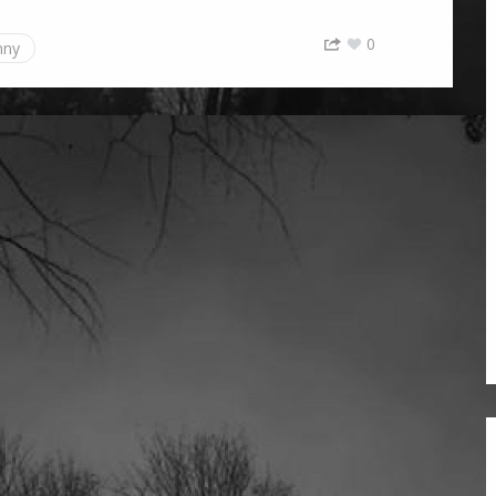
0
nny