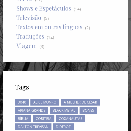
Shows e Espetáculos
(14)
Televisão
(5)
Textos em outras línguas
(2)
Traduções
(12)
Viagem
(3)
Tags
3040
ALICE MUNRO
A MULHER DE CÉSAR
ARIANA GRANDE
BLACK METAL
BONES
BÍBLIA
CORITIBA
COXANAUTAS
DALTON TREVISAN
DIDEROT