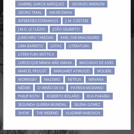
GABRIEL GARCÍA MÁRQUEZ
GEORGES SIMENON
GEORG TRAKL
IAN MCEWAN
INTERESSES ESTRANHOS
J. M. COETZEE
J.M.G. LE CLÉZIO
JOÃO GILBERTO
JUNICHIRO TANIZAKI
KARL OVE KNAUSGARD
LIMA BARRETO
LISTAS
LITERATURA
LITERATURA ERÓTICA
LIVROS QUE MINHA MÃE AMAVA
MACHADO DE ASSIS
MARCEL PROUST
MARGARET ATWOOD
MOLIÈRE
MORRISSEY
NAZISMO
NETFLIX
NIRVANA
NÉDIER
O VERÃO DE 54
PATRICK MODIANO
PHILIP ROTH
ROBERTO BOLAÑO
RUA PARAÍBA
SEGUNDA GUERRA MUNDIAL
SELENA GOMEZ
SHOW
THE WEEKND
VLADIMIR NABOKOV