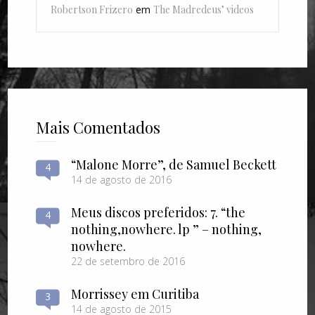
Robertson Frizero
em
The Madredeus’ videos
Mais Comentados
“Malone Morre”, de Samuel Beckett
4
14 de agosto de 2016
Meus discos preferidos: 7. “the
4
nothing​,​nowhere. lp ” – nothing​,​
nowhere.
22 de setembro de 2016
Morrissey em Curitiba
3
14 de agosto de 2015