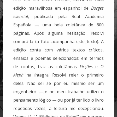
edição maravilhosa em espanhol de
Borges
esencial
, publicada pela Real Academia
Española — uma bela coletânea de 800
páginas. Após alguma hesitação, resolvi
comprá-la (a foto acompanha este texto). A
edição conta com vários textos críticos,
ensaios e poemas selecionados; em termos
de contos, traz as coletâneas
Ficções
e
O
Aleph
na íntegra. Resolvi reler o primeiro
deles. Não sei se por eu mesmo ser um
engenheiro — e no meu trabalho utilizo o
pensamento lógico — ou por já ter lido o livro
repetidas vezes, a leitura me decepcionou.
Vamos lá: “A Biblioteca de Babel” me pareceu