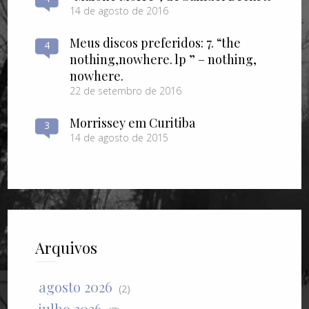
14 de agosto de 2016
Meus discos preferidos: 7. “the
4
nothing​,​nowhere. lp ” – nothing​,​
nowhere.
22 de setembro de 2016
Morrissey em Curitiba
3
14 de agosto de 2015
Arquivos
agosto 2026
(2)
julho 2026