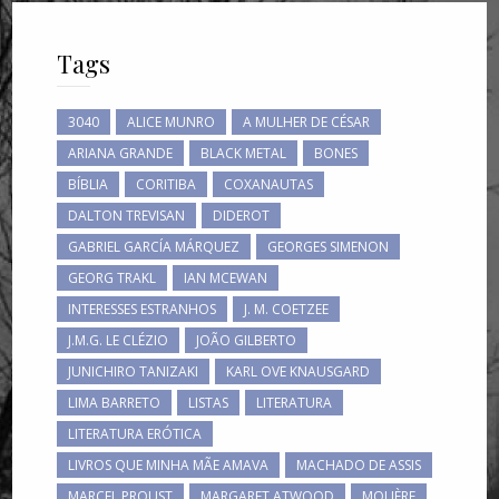
Tags
3040
ALICE MUNRO
A MULHER DE CÉSAR
ARIANA GRANDE
BLACK METAL
BONES
BÍBLIA
CORITIBA
COXANAUTAS
DALTON TREVISAN
DIDEROT
GABRIEL GARCÍA MÁRQUEZ
GEORGES SIMENON
GEORG TRAKL
IAN MCEWAN
INTERESSES ESTRANHOS
J. M. COETZEE
J.M.G. LE CLÉZIO
JOÃO GILBERTO
JUNICHIRO TANIZAKI
KARL OVE KNAUSGARD
LIMA BARRETO
LISTAS
LITERATURA
LITERATURA ERÓTICA
LIVROS QUE MINHA MÃE AMAVA
MACHADO DE ASSIS
MARCEL PROUST
MARGARET ATWOOD
MOLIÈRE