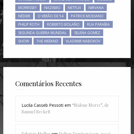
MORRISSEY
NAZISMO
NETFLIX
NIRVANA
NÉDIER
O VERÃO DE 54
PATRICK MODIANO
PHILIP ROTH
ROBERTO BOLAÑO
RUA PARAÍBA
SEGUNDA GUERRA MUNDIAL
SELENA GOMEZ
SHOW
THE WEEKND
VLADIMIR NABOKOV
Comentários Recentes
Lucila Casseb Pessoti
em
“Malone Morre”, de
Samuel Beckett
Fabricio Muller
em
Dalton Trevisan (1925-2024)