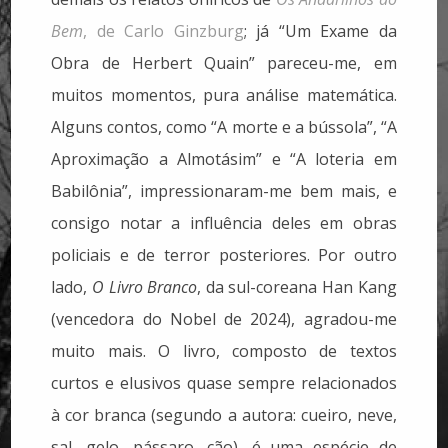
Bem
, de Carlo Ginzburg
; já “Um Exame da
Obra de Herbert Quain” pareceu-me, em
muitos momentos, pura análise matemática.
Alguns contos, como “A morte e a bússola”, “A
Aproximação a Almotásim” e “A loteria em
Babilônia”, impressionaram-me bem mais, e
consigo notar a influência deles em obras
policiais e de terror posteriores. Por outro
lado,
O Livro Branco
, da sul-coreana Han Kang
(vencedora do Nobel de 2024), agradou-me
muito mais. O livro, composto de textos
curtos e elusivos quase sempre relacionados
à cor branca (segundo a autora: cueiro, neve,
sal, gelo, pássaro, cão), é uma espécie de