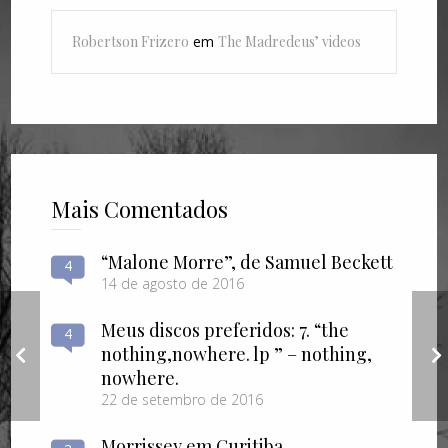
Robertson Frizero
em
The Madredeus’ videos
Mais Comentados
“Malone Morre”, de Samuel Beckett
4
14 de agosto de 2016
Meus discos preferidos: 7. “the
4
“Nietzsche”, de
nothing​,​nowhere. lp ” – nothing​,​
Scarlett Marton
nowhere.
22 de setembro de 2016
Morrissey em Curitiba