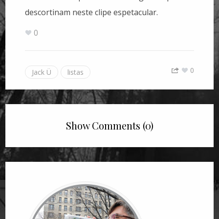
descortinam neste clipe espetacular.
0
0
Jack Ü
listas
Show Comments (0)