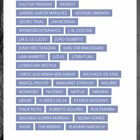
DALTON TREVISAN
DIDEROT
GABRIEL GARCÍA MÁRQUEZ
GEORGES SIMENON
GEORG TRAKL
IAN MCEWAN
INTERESSES ESTRANHOS
J. M. COETZEE
J.M.G. LE CLÉZIO
JOÃO GILBERTO
JUNICHIRO TANIZAKI
KARL OVE KNAUSGARD
LIMA BARRETO
LISTAS
LITERATURA
LITERATURA ERÓTICA
LIVROS QUE MINHA MÃE AMAVA
MACHADO DE ASSIS
MARCEL PROUST
MARGARET ATWOOD
MOLIÈRE
MORRISSEY
NAZISMO
NETFLIX
NIRVANA
NÉDIER
O VERÃO DE 54
PATRICK MODIANO
PHILIP ROTH
ROBERTO BOLAÑO
RUA PARAÍBA
SEGUNDA GUERRA MUNDIAL
SELENA GOMEZ
SHOW
THE WEEKND
VLADIMIR NABOKOV