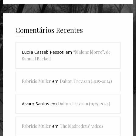
Comentários Recentes
Lucila Casseb Pessoti
em
“Malone Morre”, de
Samuel Beckett
Fabricio Muller
em
Dalton Trevisan (1925-2024)
Alvaro Santos
em
Dalton Trevisan (1925-2024)
Fabricio Muller
em
The Madredeus’ videos