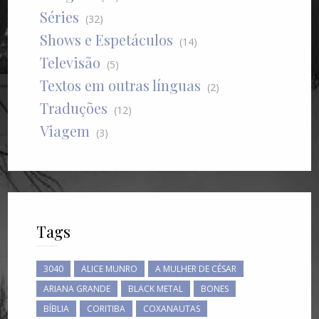
Séries
(32)
Shows e Espetáculos
(14)
Televisão
(5)
Textos em outras línguas
(2)
Traduções
(12)
Viagem
(3)
Tags
3040
ALICE MUNRO
A MULHER DE CÉSAR
ARIANA GRANDE
BLACK METAL
BONES
BÍBLIA
CORITIBA
COXANAUTAS