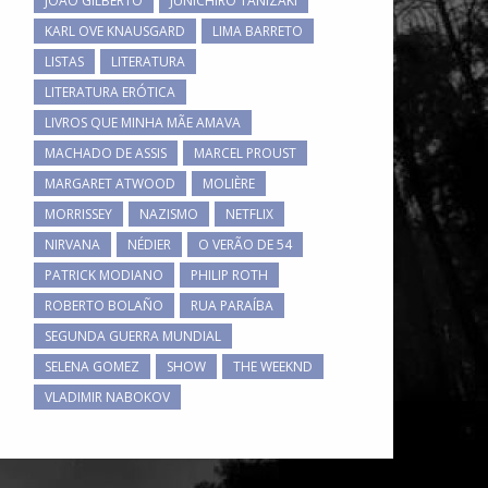
JOÃO GILBERTO
JUNICHIRO TANIZAKI
KARL OVE KNAUSGARD
LIMA BARRETO
LISTAS
LITERATURA
LITERATURA ERÓTICA
LIVROS QUE MINHA MÃE AMAVA
MACHADO DE ASSIS
MARCEL PROUST
MARGARET ATWOOD
MOLIÈRE
MORRISSEY
NAZISMO
NETFLIX
NIRVANA
NÉDIER
O VERÃO DE 54
PATRICK MODIANO
PHILIP ROTH
ROBERTO BOLAÑO
RUA PARAÍBA
SEGUNDA GUERRA MUNDIAL
SELENA GOMEZ
SHOW
THE WEEKND
VLADIMIR NABOKOV