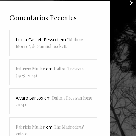
"A
K
Comentários Recentes
Lucila Casseb Pessoti
em
“Malone
Morre”, de Samuel Beckett
Fabricio Muller
em
Dalton Trevisan
(1925-2024)
Alvaro Santos
em
Dalton Trevisan (1925-
2024)
Fabricio Muller
em
The Madredeus’
videos