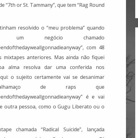
 de “7th or St. Tammany”, que tem “Rag Round
 tinham resolvido o “meu problema” quando
fy um negócio chamado
eendofthedayweallgonnadieanyway”, com 48
 mixtapes anteriores. Mas ainda não fiquei
boa alma resolva dar uma conferida nos
ui: o sujeito certamente vai se desanimar
lhamaço de raps que
eendofthedayweallgonnadieanyway” é e vai
de outra pessoa, como o Gugu Liberato ou o
ape chamada “Radical Suicide”, lançada