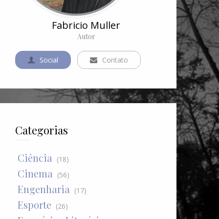
Fabricio Muller
Autor
Social
Contato
Categorias
Ciência
(18)
Cinema
(56)
Engenharia
(17)
Esporte
(26)