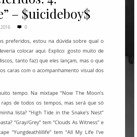
e” – $uicideboy$
 2016
0
os preferidos, estou na dúvida sobre qual o
everia colocar aqui. Explico: gosto muito de
iscos, tanto faz) que eles lançam, mas o que
dos caras com o acompanhamento visual dos
muito tempo. Na mixtape “Now The Moon’s
s raps de todos os tempos, mas será que só
 minha lista? “High Tide in the Snake’s Nest”
basta? “Gray/Grey” tem “Clouds As Witness” e
ape “Yungdeathlillife” tem “All My Life I’ve