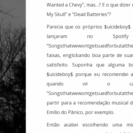
Wanted a Chevy”, mas…? E o que dizer
My Skull” e “Dead Batteries”?
Parecia que os próprios $uicideboy$
lançaram no Spoti
“Songsthatwewontgetsuedforbutatth
faixas, englobando boa parte de suas
satisfeito. Suponha que alguma 
$uicideboy$ porque eu recomendei aq
quando vir o ca
“Songsthatwewontgetsuedforbutatth
partir para a recomendação musical 
Emílio do Pânico, por exemplo.
Então acabei escolhendo uma mixt