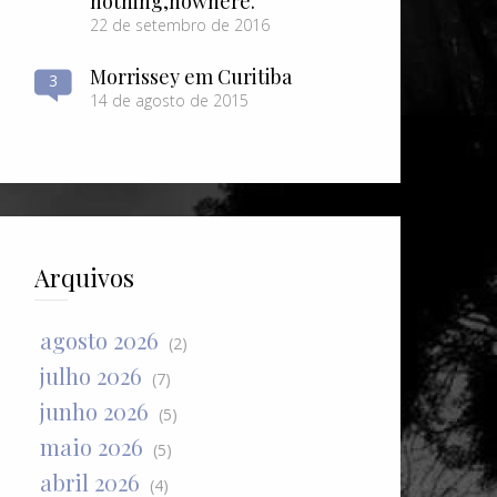
nothing​,​nowhere.
22 de setembro de 2016
Morrissey em Curitiba
3
14 de agosto de 2015
Arquivos
agosto 2026
(2)
julho 2026
(7)
junho 2026
(5)
maio 2026
(5)
abril 2026
(4)