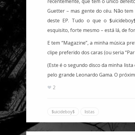
recentemente, que tem o único defeit
Guetter – mas gente do céu. Não tem 
deste EP. Tudo o que o $uicideboy
esquisito, forte mesmo – está lá, de f
E tem “Magazine”, a minha música pre
clipe preferido dos caras (ou seria “Pari
(Este é o segundo disco da minha list
pelo grande Leonardo Gama. O próxim
2
$uicideboy$
listas
Artigo: "Análise da influência