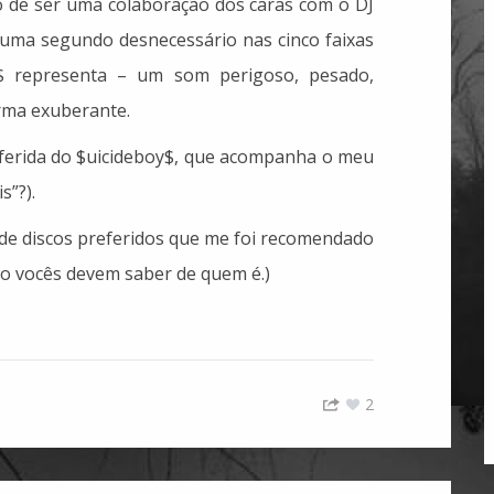
o de ser uma colaboração dos caras com o DJ
uma segundo desnecessário nas cinco faixas
$ representa – um som perigoso, pesado,
orma exuberante.
ferida do $uicideboy$, que acompanha o meu
s”?).
a de discos preferidos que me foi recomendado
o vocês devem saber de quem é.)
2