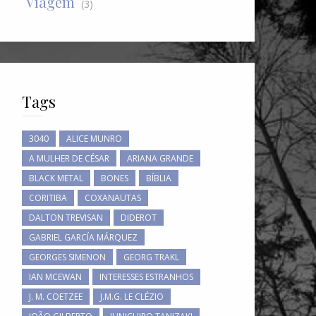
Viagem
(3)
Tags
3040
ALICE MUNRO
A MULHER DE CÉSAR
ARIANA GRANDE
BLACK METAL
BONES
BÍBLIA
CORITIBA
COXANAUTAS
DALTON TREVISAN
DIDEROT
GABRIEL GARCÍA MÁRQUEZ
GEORGES SIMENON
GEORG TRAKL
IAN MCEWAN
INTERESSES ESTRANHOS
J. M. COETZEE
J.M.G. LE CLÉZIO