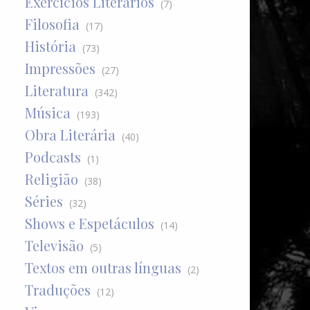
Exercícios Literários
(7)
Filosofia
(17)
História
(73)
Impressões
(27)
Literatura
(342)
Música
(193)
Obra Literária
(40)
Podcasts
(1)
Religião
(38)
Séries
(32)
Shows e Espetáculos
(14)
Televisão
(5)
Textos em outras línguas
(2)
Traduções
(12)