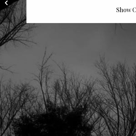
da hidrologia e do número de
unidades na perda de carga
Show C
média"