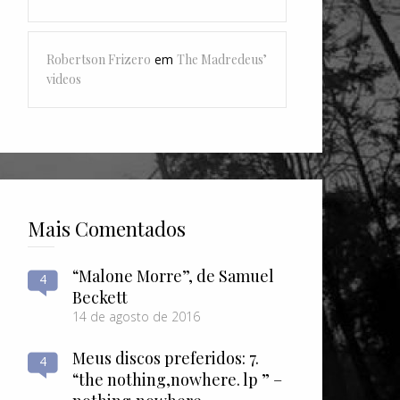
Robertson Frizero
em
The Madredeus’
videos
Mais Comentados
“Malone Morre”, de Samuel
4
Beckett
14 de agosto de 2016
Meus discos preferidos: 7.
4
“the nothing​,​nowhere. lp ” –