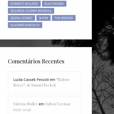
ROBERTO BOLAÑO
RUA PARAÍBA
SEGUNDA GUERRA MUNDIAL
SELENA GOMEZ
SHOW
THE WEEKND
VLADIMIR NABOKOV
Comentários Recentes
Lucila Casseb Pessoti
em
“Malone
Morre”, de Samuel Beckett
Fabricio Muller
em
Dalton Trevisan
(1925-2024)