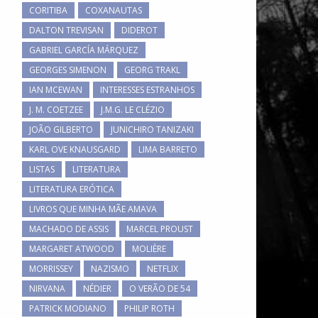
CORITIBA
COXANAUTAS
DALTON TREVISAN
DIDEROT
GABRIEL GARCÍA MÁRQUEZ
GEORGES SIMENON
GEORG TRAKL
IAN MCEWAN
INTERESSES ESTRANHOS
J. M. COETZEE
J.M.G. LE CLÉZIO
JOÃO GILBERTO
JUNICHIRO TANIZAKI
KARL OVE KNAUSGARD
LIMA BARRETO
LISTAS
LITERATURA
LITERATURA ERÓTICA
LIVROS QUE MINHA MÃE AMAVA
MACHADO DE ASSIS
MARCEL PROUST
MARGARET ATWOOD
MOLIÈRE
MORRISSEY
NAZISMO
NETFLIX
NIRVANA
NÉDIER
O VERÃO DE 54
PATRICK MODIANO
PHILIP ROTH