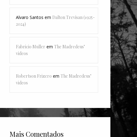
Alvaro Santos
em
Dalton Trevisan (1925-
2024)
Fabricio Muller
em
The Madredeus’
videos
Robertson Frizero
em
The Madredeus’
videos
Mais Comentados