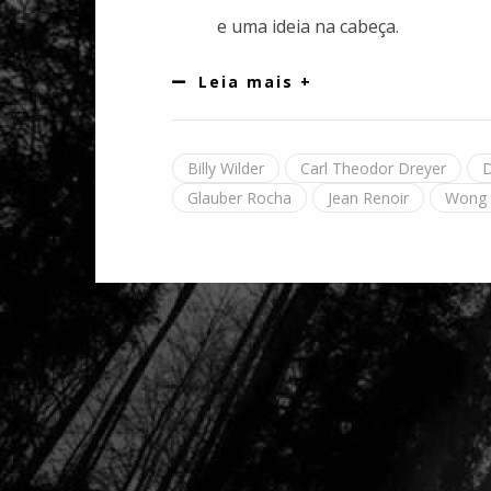
e uma ideia na cabeça.
Leia mais +
Billy Wilder
Carl Theodor Dreyer
D
Glauber Rocha
Jean Renoir
Wong 