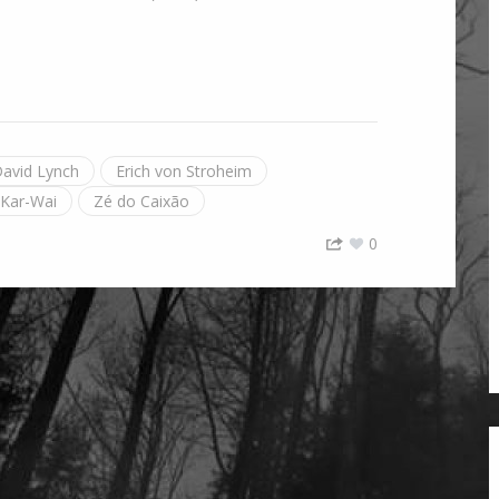
avid Lynch
Erich von Stroheim
Kar-Wai
Zé do Caixão
0