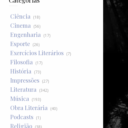
Categorias
Ciência
(18)
Cinema
(56)
Engenharia
(17)
Esporte
(26)
Exercícios Literários
(7)
Filosofia
(17)
História
(73)
Impressões
(27)
Literatura
(342)
Música
(193)
Obra Literária
(40)
Podcasts
(1)
Religião
(38)