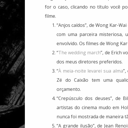
for o caso, clicando no título você 
filme.
“Anjos caídos”, de Wong Kar-Wai 
com uma parceira misteriosa,
envolvido. Os filmes de Wong Kar-
“
The wedding march
”, de Erich 
dos meus diretores preferidos.
“
À meia-noite levarei sua alma
”,
Zé do Caixão tem uma qualida
orçamento.
“Crepúsculo dos deuses”, de Bi
artistas do cinema mudo em Hol
nunca foi mostrada de maneira tã
“A grande ilusão”, de Jean Renoir