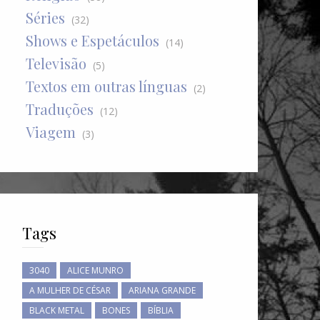
Séries
(32)
Shows e Espetáculos
(14)
Televisão
(5)
Textos em outras línguas
(2)
Traduções
(12)
Viagem
(3)
Tags
3040
ALICE MUNRO
A MULHER DE CÉSAR
ARIANA GRANDE
BLACK METAL
BONES
BÍBLIA