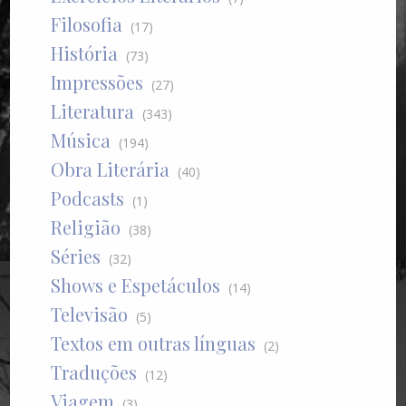
Filosofia
(17)
História
(73)
Impressões
(27)
Literatura
(343)
Música
(194)
Obra Literária
(40)
Podcasts
(1)
Religião
(38)
Séries
(32)
Shows e Espetáculos
(14)
Televisão
(5)
Textos em outras línguas
(2)
Traduções
(12)
Viagem
(3)