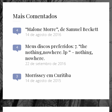
Mais Comentados
“Malone Morre”, de Samuel Beckett
4
14 de agosto de 2016
Meus discos preferidos: 7. “the
4
nothing​,​nowhere. lp ” – nothing​,​
nowhere.
22 de setembro de 2016
Morrissey em Curitiba
3
14 de agosto de 2015