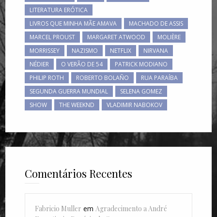
LITERATURA ERÓTICA
LIVROS QUE MINHA MÃE AMAVA
MACHADO DE ASSIS
MARCEL PROUST
MARGARET ATWOOD
MOLIÈRE
MORRISSEY
NAZISMO
NETFLIX
NIRVANA
NÉDIER
O VERÃO DE 54
PATRICK MODIANO
PHILIP ROTH
ROBERTO BOLAÑO
RUA PARAÍBA
SEGUNDA GUERRA MUNDIAL
SELENA GOMEZ
SHOW
THE WEEKND
VLADIMIR NABOKOV
Comentários Recentes
Fabricio Muller
em
Agradecimento a André