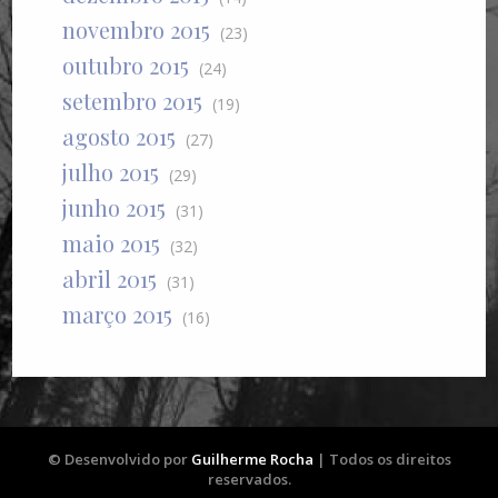
novembro 2015
(23)
outubro 2015
(24)
setembro 2015
(19)
agosto 2015
(27)
julho 2015
(29)
junho 2015
(31)
maio 2015
(32)
abril 2015
(31)
março 2015
(16)
© Desenvolvido por
Guilherme Rocha
| Todos os direitos
reservados.