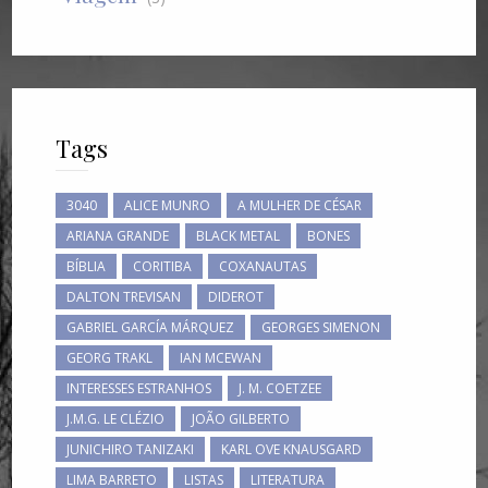
Tags
3040
ALICE MUNRO
A MULHER DE CÉSAR
ARIANA GRANDE
BLACK METAL
BONES
BÍBLIA
CORITIBA
COXANAUTAS
DALTON TREVISAN
DIDEROT
GABRIEL GARCÍA MÁRQUEZ
GEORGES SIMENON
GEORG TRAKL
IAN MCEWAN
INTERESSES ESTRANHOS
J. M. COETZEE
J.M.G. LE CLÉZIO
JOÃO GILBERTO
JUNICHIRO TANIZAKI
KARL OVE KNAUSGARD
LIMA BARRETO
LISTAS
LITERATURA