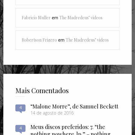
Fabricio Muller
em
The Madredeus’ videos
Robertson Frizero
em
The Madredeus’ videos
Mais Comentados
“Malone Morre”, de Samuel Beckett
4
14 de agosto de 2016
Meus discos preferidos: 7. “the
4
nothing​,​nowhere. lp ” – nothing​,​