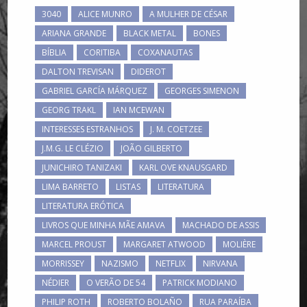
3040
ALICE MUNRO
A MULHER DE CÉSAR
ARIANA GRANDE
BLACK METAL
BONES
BÍBLIA
CORITIBA
COXANAUTAS
DALTON TREVISAN
DIDEROT
GABRIEL GARCÍA MÁRQUEZ
GEORGES SIMENON
GEORG TRAKL
IAN MCEWAN
INTERESSES ESTRANHOS
J. M. COETZEE
J.M.G. LE CLÉZIO
JOÃO GILBERTO
JUNICHIRO TANIZAKI
KARL OVE KNAUSGARD
LIMA BARRETO
LISTAS
LITERATURA
LITERATURA ERÓTICA
LIVROS QUE MINHA MÃE AMAVA
MACHADO DE ASSIS
MARCEL PROUST
MARGARET ATWOOD
MOLIÈRE
MORRISSEY
NAZISMO
NETFLIX
NIRVANA
NÉDIER
O VERÃO DE 54
PATRICK MODIANO
PHILIP ROTH
ROBERTO BOLAÑO
RUA PARAÍBA