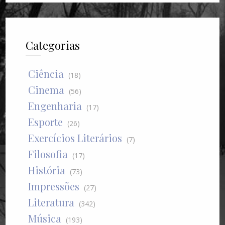
Categorias
Ciência
(18)
Cinema
(56)
Engenharia
(17)
Esporte
(26)
Exercícios Literários
(7)
Filosofia
(17)
História
(73)
Impressões
(27)
Literatura
(342)
Música
(193)