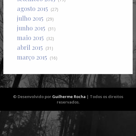
agosto 2015
(27)
julho 2015
(29)
junho 2015
(31)
maio 2015
(32)
abril 2015
(31)
março 2015
(16)
© Desenvolvido por
Guilherme Rocha
| Todos os direitos
reservados.