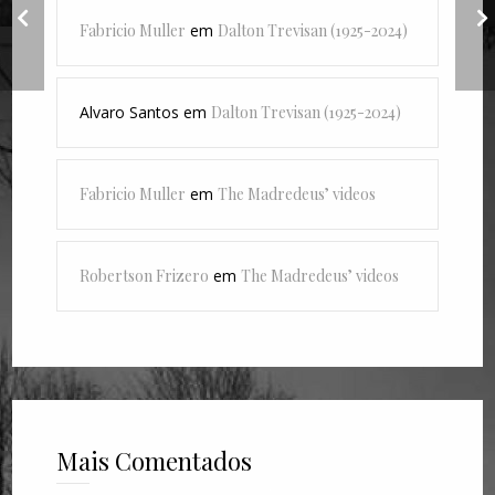
“Plataforma”, de
Michel Houellebecq
v
Fabricio Muller
em
Dalton Trevisan (1925-2024)
Alvaro Santos
em
Dalton Trevisan (1925-2024)
Fabricio Muller
em
The Madredeus’ videos
Robertson Frizero
em
The Madredeus’ videos
Mais Comentados