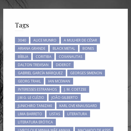
Tags
3040
ALICE MUNRO
A MULHER DE CÉSAR
ARIANA GRANDE
BLACK METAL
BONES
BÍBLIA
CORITIBA
COXANAUTAS
DALTON TREVISAN
DIDEROT
GABRIEL GARCÍA MÁRQUEZ
GEORGES SIMENON
GEORG TRAKL
IAN MCEWAN
INTERESSES ESTRANHOS
J. M. COETZEE
J.M.G. LE CLÉZIO
JOÃO GILBERTO
JUNICHIRO TANIZAKI
KARL OVE KNAUSGARD
LIMA BARRETO
LISTAS
LITERATURA
LITERATURA ERÓTICA
LIVROS QUE MINHA MÃE AMAVA
MACHADO DE ASSIS