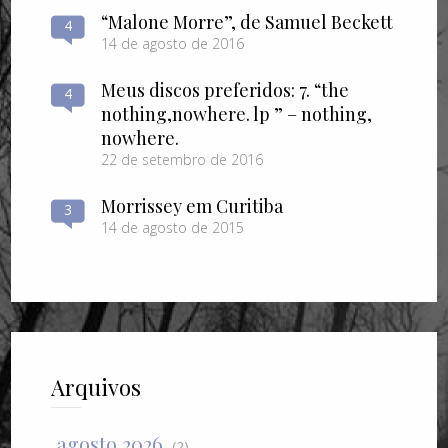
“Malone Morre”, de Samuel Beckett
4
14 de agosto de 2016
Meus discos preferidos: 7. “the
4
nothing​,​nowhere. lp ” – nothing​,​
nowhere.
22 de setembro de 2016
Morrissey em Curitiba
3
14 de agosto de 2015
Arquivos
agosto 2026
(2)