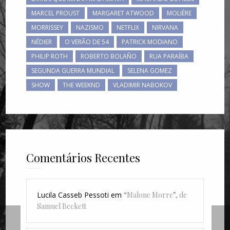
MARCEL PROUST
MARGARET ATWOOD
MOLIÈRE
MORRISSEY
NAZISMO
NETFLIX
NIRVANA
NÉDIER
O VERÃO DE 54
PATRICK MODIANO
PHILIP ROTH
ROBERTO BOLAÑO
RUA PARAÍBA
SEGUNDA GUERRA MUNDIAL
SELENA GOMEZ
SHOW
THE WEEKND
VLADIMIR NABOKOV
Comentários Recentes
Lucila Casseb Pessoti
em
“Malone Morre”, de
Samuel Beckett