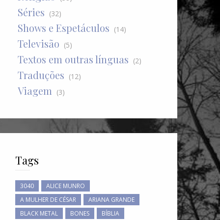
Séries
(32)
Shows e Espetáculos
(14)
Televisão
(5)
Textos em outras línguas
(2)
Traduções
(12)
Viagem
(3)
Tags
3040
ALICE MUNRO
A MULHER DE CÉSAR
ARIANA GRANDE
BLACK METAL
BONES
BÍBLIA