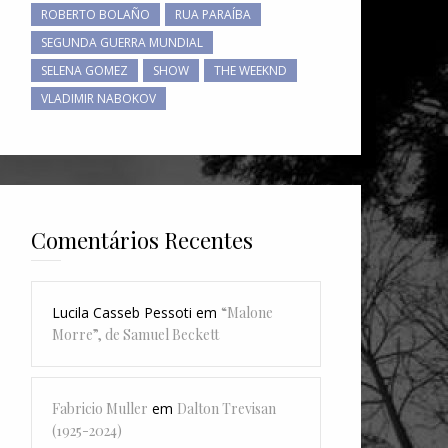
ROBERTO BOLAÑO
RUA PARAÍBA
SEGUNDA GUERRA MUNDIAL
SELENA GOMEZ
SHOW
THE WEEKND
VLADIMIR NABOKOV
Comentários Recentes
Lucila Casseb Pessoti
em
“Malone
Morre”, de Samuel Beckett
Fabricio Muller
em
Dalton Trevisan
(1925-2024)