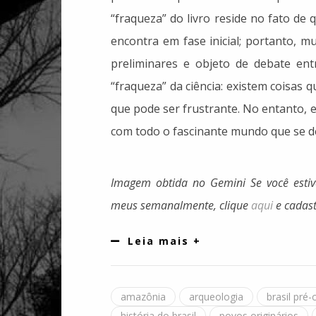
“fraqueza” do livro reside no fato de
encontra em fase inicial; portanto, m
preliminares e objeto de debate ent
“fraqueza” da ciência: existem coisas
que pode ser frustrante. No entanto, 
com todo o fascinante mundo que se des
Imagem obtida no Gemini
Se você esti
meus semanalmente, clique
aqui
e cadast
Leia mais +
amazônia
arqueologia
brasil pré-
história do brasil
povos originários