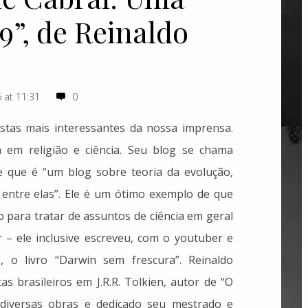
9”, de Reinaldo
 at 11:31
0
stas mais interessantes da nossa imprensa.
sta em religião e ciência. Seu blog se chama
e que é “um blog sobre teoria da evolução,
m entre elas”. Ele é um ótimo exemplo de que
o para tratar de assuntos de ciência em geral
r – ele inclusive escreveu, com o youtuber e
), o livro “Darwin sem frescura”. Reinaldo
s brasileiros em J.R.R. Tolkien, autor de “O
 diversas obras e dedicado seu mestrado e