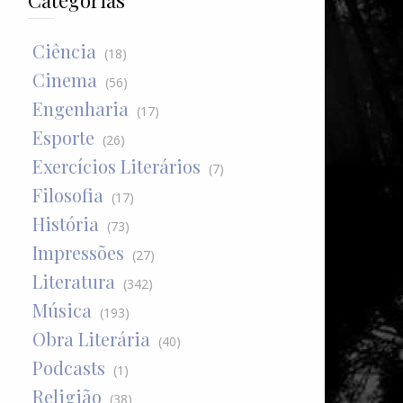
Categorias
Ciência
(18)
Cinema
(56)
Engenharia
(17)
Esporte
(26)
Exercícios Literários
(7)
Filosofia
(17)
História
(73)
Impressões
(27)
Literatura
(342)
Música
(193)
Obra Literária
(40)
Podcasts
(1)
Religião
(38)