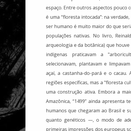
espaço. Entre outros aspectos pouco 
é uma “floresta intocada”: na verdade,
ser humano é muito maior do que seria
populações nativas. No livro, Reina
arqueologia e da botânica) que houve
indígenas praticavam a "arboricu
selecionavam, plantavam e limpavam
açaí, a castanha-do-pará e o cacau. 
regiões específicas, mas a "floresta c
uma construção ativa. Embora a mai
Amazônica, “1499” ainda apresenta t
humanos que chegaram ao Brasil e s
quanto genéticos —, o modo de adest
primeiras impressões dos europeus so