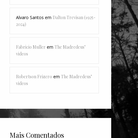
Alvaro Santos
em
Dalton Trevisan (1925-
2024)
Fabricio Muller
em
The Madredeus’
videos
Robertson Frizero
em
The Madredeus’
videos
Mais Comentados