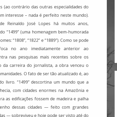
s (ao contrário das outras especialidades do
um interesse – nada é perfeito neste mundo).
de Reinaldo José Lopes há muitos anos,
hamado “1499” (uma homenagem bem-humorada
omes: “1808”, “1822” e “1889”). Como se pode
) foca no ano imediatamente anterior ao
ntra nas pesquisas mais recentes sobre os
o da carreira do jornalista, a obra venceu o
manidades. O fato de ser tão atualizado é, ao
o livro. “1499” descortina um mundo que a
hecia, com cidades enormes na Amazônia e
ra as edificações fossem de madeira e palha
enho dessas cidades — feito com grandes
das — sobreviveu e hoje pode ser visto até do