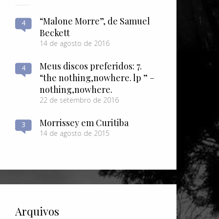
“Malone Morre”, de Samuel
4
Beckett
14 de agosto de 2016
Meus discos preferidos: 7.
4
“the nothing​,​nowhere. lp ” –
nothing​,​nowhere.
22 de setembro de 2016
Morrissey em Curitiba
3
14 de agosto de 2015
Arquivos