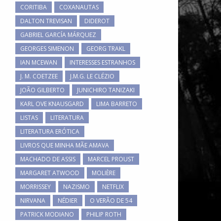
CORITIBA
COXANAUTAS
DALTON TREVISAN
DIDEROT
GABRIEL GARCÍA MÁRQUEZ
GEORGES SIMENON
GEORG TRAKL
IAN MCEWAN
INTERESSES ESTRANHOS
J. M. COETZEE
J.M.G. LE CLÉZIO
JOÃO GILBERTO
JUNICHIRO TANIZAKI
KARL OVE KNAUSGARD
LIMA BARRETO
LISTAS
LITERATURA
LITERATURA ERÓTICA
LIVROS QUE MINHA MÃE AMAVA
MACHADO DE ASSIS
MARCEL PROUST
MARGARET ATWOOD
MOLIÈRE
MORRISSEY
NAZISMO
NETFLIX
NIRVANA
NÉDIER
O VERÃO DE 54
PATRICK MODIANO
PHILIP ROTH