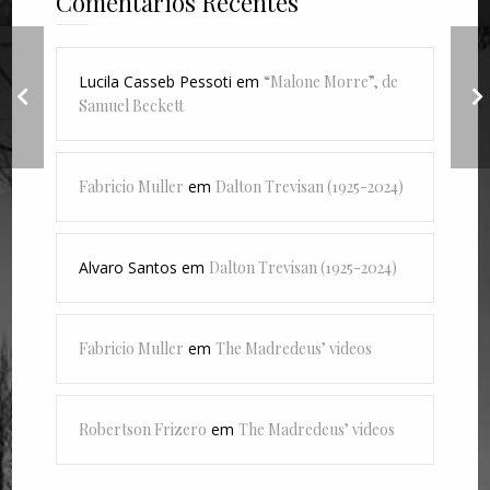
Comentários Recentes
"Crise em Seis
Lucila Casseb Pessoti
em
“Malone Morre”, de
Cenas", de Woody
Samuel Beckett
Allen
Fabricio Muller
em
Dalton Trevisan (1925-2024)
Alvaro Santos
em
Dalton Trevisan (1925-2024)
Fabricio Muller
em
The Madredeus’ videos
Robertson Frizero
em
The Madredeus’ videos