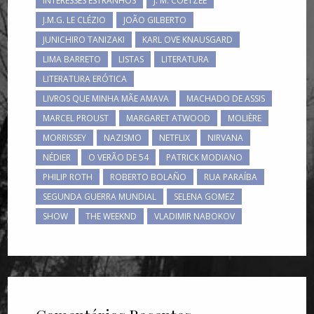
INTERESSES ESTRANHOS
J. M. COETZEE
J.M.G. LE CLÉZIO
JOÃO GILBERTO
JUNICHIRO TANIZAKI
KARL OVE KNAUSGARD
LIMA BARRETO
LISTAS
LITERATURA
LITERATURA ERÓTICA
LIVROS QUE MINHA MÃE AMAVA
MACHADO DE ASSIS
MARCEL PROUST
MARGARET ATWOOD
MOLIÈRE
MORRISSEY
NAZISMO
NETFLIX
NIRVANA
NÉDIER
O VERÃO DE 54
PATRICK MODIANO
PHILIP ROTH
ROBERTO BOLAÑO
RUA PARAÍBA
SEGUNDA GUERRA MUNDIAL
SELENA GOMEZ
SHOW
THE WEEKND
VLADIMIR NABOKOV