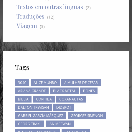
Textos em outras línguas
(2)
Traduções
(12)
Viagem
(3)
Tags
3040
ALICE MUNRO
A MULHER DE CÉSAR
ARIANA GRANDE
BLACK METAL
BONES
BÍBLIA
CORITIBA
COXANAUTAS
DALTON TREVISAN
DIDEROT
GABRIEL GARCÍA MÁRQUEZ
GEORGES SIMENON
GEORG TRAKL
IAN MCEWAN