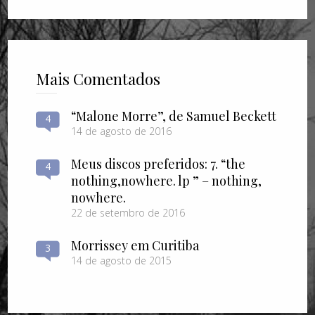
Mais Comentados
“Malone Morre”, de Samuel Beckett
4
14 de agosto de 2016
Meus discos preferidos: 7. “the
4
nothing​,​nowhere. lp ” – nothing​,​
nowhere.
22 de setembro de 2016
Morrissey em Curitiba
3
14 de agosto de 2015