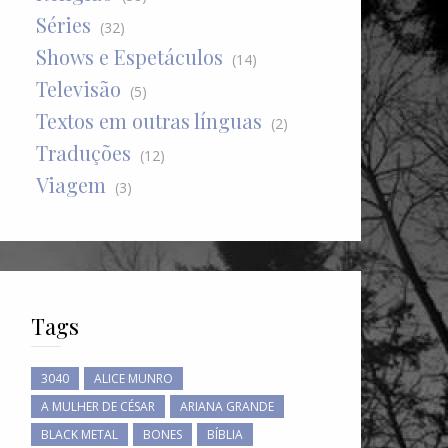
Séries
(32)
Shows e Espetáculos
(14)
Televisão
(5)
Textos em outras línguas
(2)
Traduções
(12)
Viagem
(3)
Tags
3040
ALICE MUNRO
A MULHER DE CÉSAR
ARIANA GRANDE
BLACK METAL
BONES
BÍBLIA