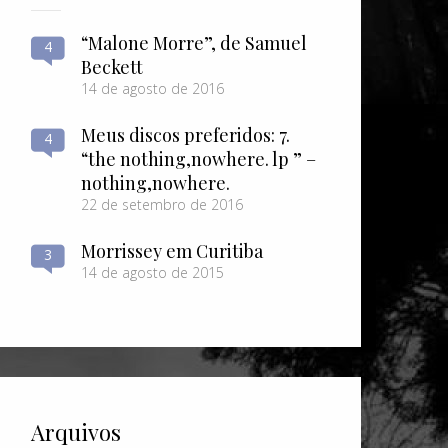
“Malone Morre”, de Samuel
4
Beckett
14 de agosto de 2016
Meus discos preferidos: 7.
4
“the nothing​,​nowhere. lp ” –
nothing​,​nowhere.
22 de setembro de 2016
Morrissey em Curitiba
3
14 de agosto de 2015
Arquivos