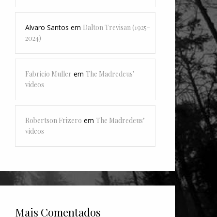
Alvaro Santos
em
Dalton Trevisan (1925-
2024)
Fabricio Muller
em
The Madredeus’
videos
Robertson Frizero
em
The Madredeus’
videos
Mais Comentados