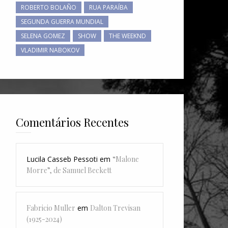
ROBERTO BOLAÑO
RUA PARAÍBA
SEGUNDA GUERRA MUNDIAL
SELENA GOMEZ
SHOW
THE WEEKND
VLADIMIR NABOKOV
Comentários Recentes
Lucila Casseb Pessoti
em
“Malone
Morre”, de Samuel Beckett
Fabricio Muller
em
Dalton Trevisan
(1925-2024)