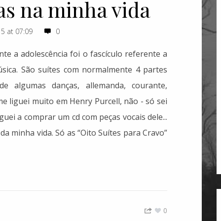
as na minha vida
5 at 07:09
0
e a adolescência foi o fascículo referente a
úsica. São suítes com normalmente 4 partes
 de algumas danças, allemanda, courante,
e liguei muito em Henry Purcell, não - só sei
eguei a comprar um cd com peças vocais dele...
da minha vida. Só as “Oito Suítes para Cravo”
0