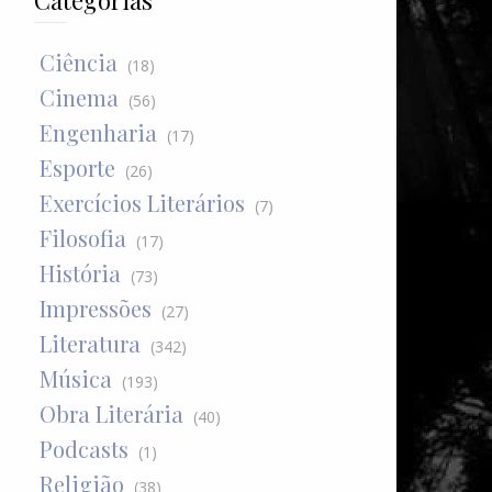
Categorias
Ciência
(18)
Cinema
(56)
Engenharia
(17)
Esporte
(26)
Exercícios Literários
(7)
Filosofia
(17)
História
(73)
Impressões
(27)
Literatura
(342)
Música
(193)
Obra Literária
(40)
Podcasts
(1)
Religião
(38)