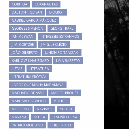
CORITIBA
COXANAUTAS
DALTON TREVISAN
DIDEROT
GABRIEL GARCÍA MÁRQUEZ
GEORGES SIMENON
GEORG TRAKL
IAN MCEWAN
INTERESSES ESTRANHOS
J. M. COETZEE
J.M.G. LE CLÉZIO
JOÃO GILBERTO
JUNICHIRO TANIZAKI
KARL OVE KNAUSGARD
LIMA BARRETO
LISTAS
LITERATURA
LITERATURA ERÓTICA
LIVROS QUE MINHA MÃE AMAVA
MACHADO DE ASSIS
MARCEL PROUST
MARGARET ATWOOD
MOLIÈRE
MORRISSEY
NAZISMO
NETFLIX
NIRVANA
NÉDIER
O VERÃO DE 54
PATRICK MODIANO
PHILIP ROTH