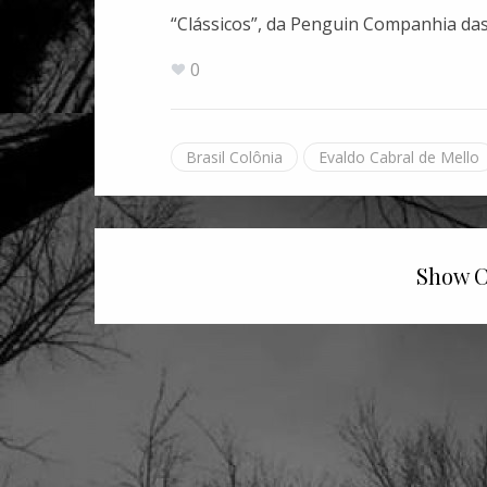
“Clássicos”, da Penguin Companhia das
0
Brasil Colônia
Evaldo Cabral de Mello
Show C