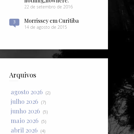
nothing​,​nowhere.
22 de setembro de 2016
Morrissey em Curitiba
3
14 de agosto de 2015
Arquivos
agosto 2026
(2)
julho 2026
(7)
junho 2026
(5)
maio 2026
(5)
abril 2026
(4)