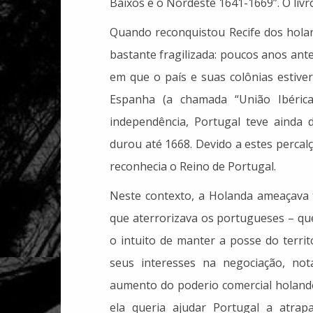
Baixos e o Nordeste 1641-1669”. O liv
Quando reconquistou Recife dos hola
bastante fragilizada: poucos anos ant
em que o país e suas colônias estive
Espanha (a chamada “União Ibérica
independência, Portugal teve ainda
durou até 1668. Devido a estes percal
reconhecia o Reino de Portugal.
Neste contexto, a Holanda ameaçava t
que aterrorizava os portugueses – qu
o intuito de manter a posse do territ
seus interesses na negociação, no
aumento do poderio comercial holand
ela queria ajudar Portugal a atrap