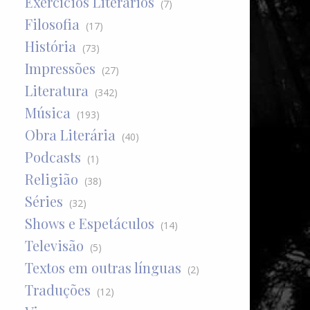
Exercícios Literários
(7)
Filosofia
(17)
História
(73)
Impressões
(27)
Literatura
(342)
Música
(193)
Obra Literária
(40)
Podcasts
(1)
Religião
(38)
Séries
(32)
Shows e Espetáculos
(14)
Televisão
(5)
Textos em outras línguas
(2)
Traduções
(12)