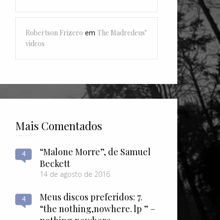
Robertson Frizero
em
The Madredeus’
videos
Mais Comentados
“Malone Morre”, de Samuel
4
Beckett
14 de agosto de 2016
Meus discos preferidos: 7.
4
“the nothing​,​nowhere. lp ” –