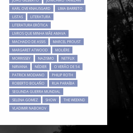
JOÃO GILBERTO
JUNICHIRO TANIZAKI
KARL OVE KNAUSGARD
LIMA BARRETO
LISTAS
LITERATURA
LITERATURA ERÓTICA
LIVROS QUE MINHA MÃE AMAVA
MACHADO DE ASSIS
MARCEL PROUST
MARGARET ATWOOD
MOLIÈRE
MORRISSEY
NAZISMO
NETFLIX
NIRVANA
NÉDIER
O VERÃO DE 54
PATRICK MODIANO
PHILIP ROTH
ROBERTO BOLAÑO
RUA PARAÍBA
SEGUNDA GUERRA MUNDIAL
SELENA GOMEZ
SHOW
THE WEEKND
VLADIMIR NABOKOV