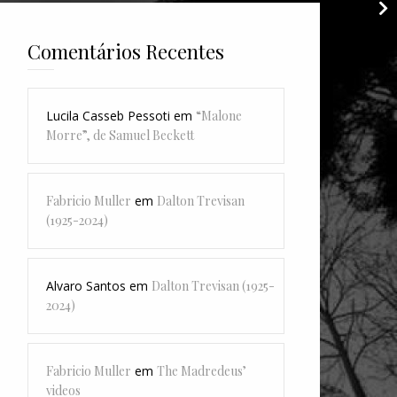
O
Comentários Recentes
Lucila Casseb Pessoti
em
“Malone
Morre”, de Samuel Beckett
Fabricio Muller
em
Dalton Trevisan
(1925-2024)
Alvaro Santos
em
Dalton Trevisan (1925-
2024)
Fabricio Muller
em
The Madredeus’
videos