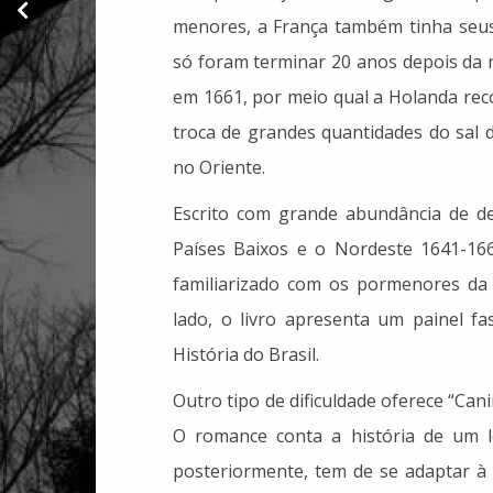
Uma temporada de
facões em Ruanda
menores, a França também tinha seus
só foram terminar 20 anos depois da 
em 1661, por meio qual a Holanda re
troca de grandes quantidades do sal 
no Oriente.
Escrito com grande abundância de det
Países Baixos e o Nordeste 1641-1669
familiarizado com os pormenores da 
lado, o livro apresenta um painel f
História do Brasil.
Outro tipo de dificuldade oferece “Can
O romance conta a história de um l
posteriormente, tem de se adaptar à