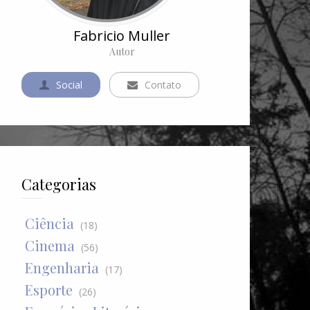
Fabricio Muller
Autor
Social
Contato
Categorias
Ciência
(18)
Cinema
(56)
Engenharia
(17)
Esporte
(26)