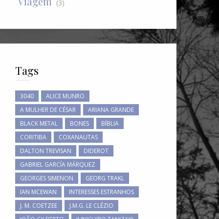
Viagem
(3)
Tags
3040
ALICE MUNRO
A MULHER DE CÉSAR
ARIANA GRANDE
BLACK METAL
BONES
BÍBLIA
CORITIBA
COXANAUTAS
DALTON TREVISAN
DIDEROT
GABRIEL GARCÍA MÁRQUEZ
GEORGES SIMENON
GEORG TRAKL
IAN MCEWAN
INTERESSES ESTRANHOS
J. M. COETZEE
J.M.G. LE CLÉZIO