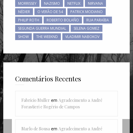
MORRISSEY
NAZISMO
NETFLIX
NIRVANA
NÉDIER
O VERÃO DE 54
PATRICK MODIANO
PHILIP ROTH
ROBERTO BOLAÑO
RUA PARAÍBA
SEGUNDA GUERRA MUNDIAL
SELENA GOMEZ
SHOW
THE WEEKND
VLADIMIR NABOKOV
Comentários Recentes
Fabricio Muller
em
Agradecimento a André
Forastieri e Rogério de Campos
Marlo de Sousa
em
Agradecimento a André
Livros lidos