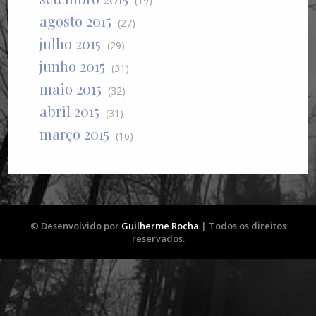
(19)
agosto 2015
(27)
julho 2015
(29)
junho 2015
(31)
maio 2015
(32)
abril 2015
(31)
março 2015
(16)
© Desenvolvido por
Guilherme Rocha
| Todos os direitos
reservados.