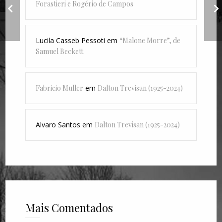
Forastieri e Rogério de Campos
recentemente -
julho de 2023
Lucila Casseb Pessoti
em
“Malone Morre”, de
Samuel Beckett
Fabricio Muller
em
Dalton Trevisan (1925-2024)
Alvaro Santos
em
Dalton Trevisan (1925-2024)
Mais Comentados