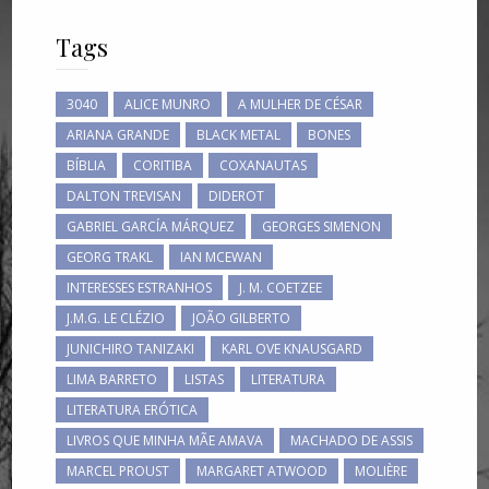
Tags
3040
ALICE MUNRO
A MULHER DE CÉSAR
ARIANA GRANDE
BLACK METAL
BONES
BÍBLIA
CORITIBA
COXANAUTAS
DALTON TREVISAN
DIDEROT
GABRIEL GARCÍA MÁRQUEZ
GEORGES SIMENON
GEORG TRAKL
IAN MCEWAN
INTERESSES ESTRANHOS
J. M. COETZEE
J.M.G. LE CLÉZIO
JOÃO GILBERTO
JUNICHIRO TANIZAKI
KARL OVE KNAUSGARD
LIMA BARRETO
LISTAS
LITERATURA
LITERATURA ERÓTICA
LIVROS QUE MINHA MÃE AMAVA
MACHADO DE ASSIS
MARCEL PROUST
MARGARET ATWOOD
MOLIÈRE