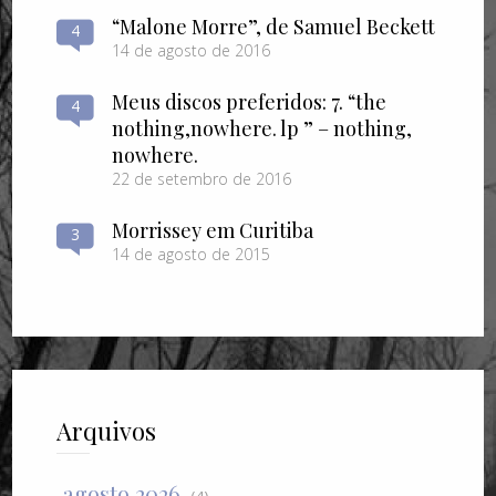
“Malone Morre”, de Samuel Beckett
4
14 de agosto de 2016
Meus discos preferidos: 7. “the
4
nothing​,​nowhere. lp ” – nothing​,​
nowhere.
22 de setembro de 2016
Morrissey em Curitiba
3
14 de agosto de 2015
Arquivos
agosto 2026