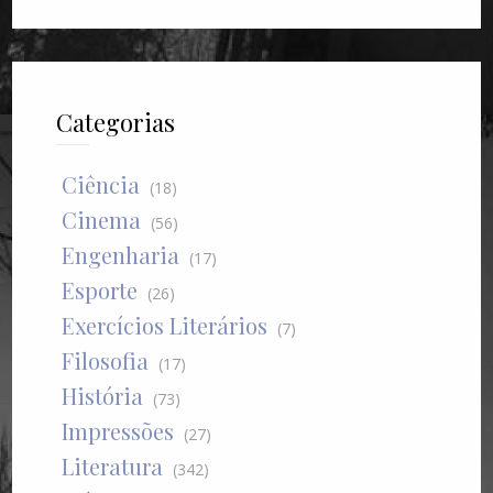
Categorias
Ciência
(18)
Cinema
(56)
Engenharia
(17)
Esporte
(26)
Exercícios Literários
(7)
Filosofia
(17)
História
(73)
Impressões
(27)
Literatura
(342)