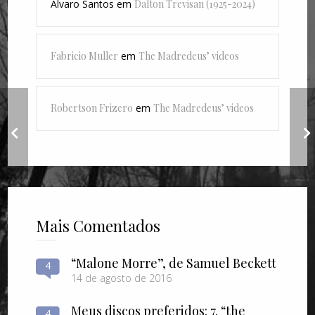
Alvaro Santos
em
Dalton Trevisan (1925-2024)
Fabricio Muller
em
The Madredeus’ videos
Robertson Frizero
em
The Madredeus’ videos
Atypical
Mais Comentados
“Malone Morre”, de Samuel Beckett
4
14 de agosto de 2016
Meus discos preferidos: 7. “the
4