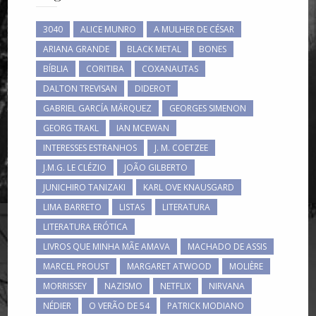
3040
ALICE MUNRO
A MULHER DE CÉSAR
ARIANA GRANDE
BLACK METAL
BONES
BÍBLIA
CORITIBA
COXANAUTAS
DALTON TREVISAN
DIDEROT
GABRIEL GARCÍA MÁRQUEZ
GEORGES SIMENON
GEORG TRAKL
IAN MCEWAN
INTERESSES ESTRANHOS
J. M. COETZEE
J.M.G. LE CLÉZIO
JOÃO GILBERTO
JUNICHIRO TANIZAKI
KARL OVE KNAUSGARD
LIMA BARRETO
LISTAS
LITERATURA
LITERATURA ERÓTICA
LIVROS QUE MINHA MÃE AMAVA
MACHADO DE ASSIS
MARCEL PROUST
MARGARET ATWOOD
MOLIÈRE
MORRISSEY
NAZISMO
NETFLIX
NIRVANA
NÉDIER
O VERÃO DE 54
PATRICK MODIANO