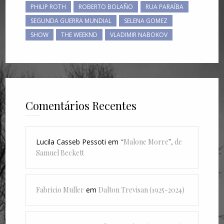
PHILIP ROTH
ROBERTO BOLAÑO
RUA PARAÍBA
SEGUNDA GUERRA MUNDIAL
SELENA GOMEZ
SHOW
THE WEEKND
VLADIMIR NABOKOV
Comentários Recentes
Lucila Casseb Pessoti
em
“Malone Morre”, de
Samuel Beckett
Fabricio Muller
em
Dalton Trevisan (1925-2024)