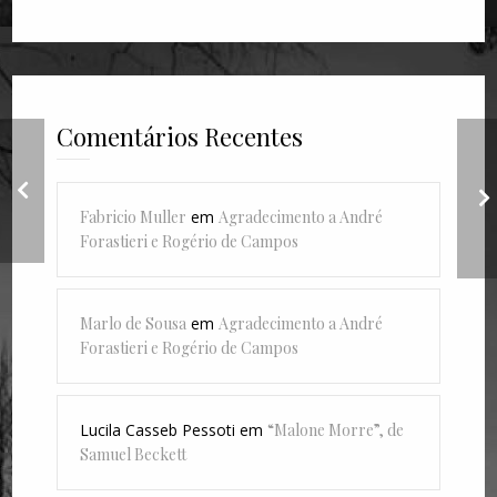
Comentários Recentes
Bones:
A
“GoodForNothing” e
“Disgrace”
Fabricio Muller
em
Agradecimento a André
Forastieri e Rogério de Campos
Marlo de Sousa
em
Agradecimento a André
Forastieri e Rogério de Campos
Lucila Casseb Pessoti
em
“Malone Morre”, de
Samuel Beckett