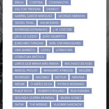
BÍBLIA
CORITIBA
COXANAUTAS
DALTON TREVISAN
DIDEROT
GABRIEL GARCÍA MÁRQUEZ
GEORGES SIMENON
GEORG TRAKL
IAN MCEWAN
INTERESSES ESTRANHOS
J. M. COETZEE
J.M.G. LE CLÉZIO
JOÃO GILBERTO
JUNICHIRO TANIZAKI
KARL OVE KNAUSGARD
LIMA BARRETO
LISTAS
LITERATURA
LITERATURA ERÓTICA
LIVROS QUE MINHA MÃE AMAVA
MACHADO DE ASSIS
MARCEL PROUST
MARGARET ATWOOD
MOLIÈRE
MORRISSEY
NAZISMO
NETFLIX
NIRVANA
NÉDIER
O VERÃO DE 54
PATRICK MODIANO
PHILIP ROTH
ROBERTO BOLAÑO
RUA PARAÍBA
SEGUNDA GUERRA MUNDIAL
SELENA GOMEZ
SHOW
THE WEEKND
VLADIMIR NABOKOV