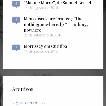
“Malone Morre”, de Samuel Beckett
4
14 de agosto de 2016
Meus discos preferidos: 7. “the
4
nothing​,​nowhere. lp ” – nothing​,​
nowhere.
22 de setembro de 2016
Morrissey em Curitiba
3
14 de agosto de 2015
Arquivos
agosto 2026
(2)