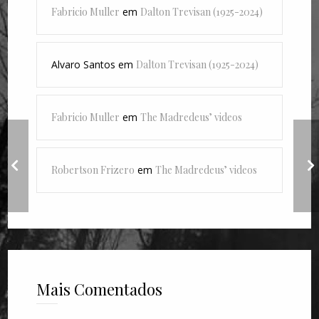
Fabricio Muller
em
Dalton Trevisan (1925-2024)
Alvaro Santos
em
Dalton Trevisan (1925-2024)
Fabricio Muller
em
The Madredeus’ videos
"7 years", de Lukas
Robertson Frizero
em
The Madredeus’ videos
Graham
Mais Comentados