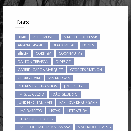
Tags
3040
ALICE MUNRO
A MULHER DE CÉSAR
ARIANA GRANDE
BLACK METAL
BONES
BÍBLIA
CORITIBA
COXANAUTAS
DALTON TREVISAN
DIDEROT
GABRIEL GARCÍA MÁRQUEZ
GEORGES SIMENON
GEORG TRAKL
IAN MCEWAN
INTERESSES ESTRANHOS
J. M. COETZEE
J.M.G. LE CLÉZIO
JOÃO GILBERTO
JUNICHIRO TANIZAKI
KARL OVE KNAUSGARD
LIMA BARRETO
LISTAS
LITERATURA
LITERATURA ERÓTICA
LIVROS QUE MINHA MÃE AMAVA
MACHADO DE ASSIS