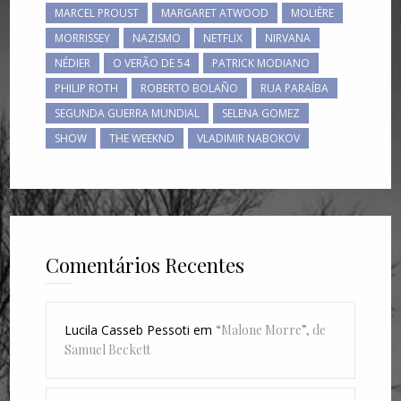
MARCEL PROUST
MARGARET ATWOOD
MOLIÈRE
MORRISSEY
NAZISMO
NETFLIX
NIRVANA
NÉDIER
O VERÃO DE 54
PATRICK MODIANO
PHILIP ROTH
ROBERTO BOLAÑO
RUA PARAÍBA
SEGUNDA GUERRA MUNDIAL
SELENA GOMEZ
SHOW
THE WEEKND
VLADIMIR NABOKOV
Comentários Recentes
Lucila Casseb Pessoti
em
“Malone Morre”, de
Samuel Beckett