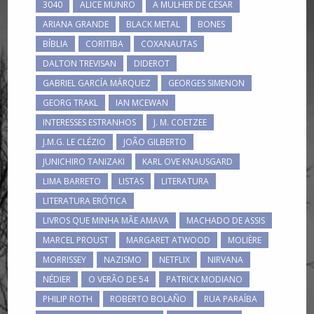
3040
ALICE MUNRO
A MULHER DE CÉSAR
ARIANA GRANDE
BLACK METAL
BONES
BÍBLIA
CORITIBA
COXANAUTAS
DALTON TREVISAN
DIDEROT
GABRIEL GARCÍA MÁRQUEZ
GEORGES SIMENON
GEORG TRAKL
IAN MCEWAN
INTERESSES ESTRANHOS
J. M. COETZEE
J.M.G. LE CLÉZIO
JOÃO GILBERTO
JUNICHIRO TANIZAKI
KARL OVE KNAUSGARD
LIMA BARRETO
LISTAS
LITERATURA
LITERATURA ERÓTICA
LIVROS QUE MINHA MÃE AMAVA
MACHADO DE ASSIS
MARCEL PROUST
MARGARET ATWOOD
MOLIÈRE
MORRISSEY
NAZISMO
NETFLIX
NIRVANA
NÉDIER
O VERÃO DE 54
PATRICK MODIANO
PHILIP ROTH
ROBERTO BOLAÑO
RUA PARAÍBA